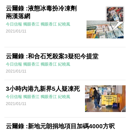
云爾錄 :液態冰毒扮冷凍劑
兩漢落網
今日信報
獨眼香江
獨眼香江
紀曉風
2021/01/11
云爾錄 :和合石兇殺案3疑犯今提堂
今日信報
獨眼香江
獨眼香江
紀曉風
2021/01/11
3小時內港九新界5人疑凍死
今日信報
獨眼香江
獨眼香江
紀曉風
2021/01/11
云爾錄 :新地元朗捐地項目加碼4000方呎