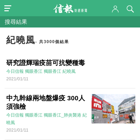
搜尋結果
紀曉風
- 共3000個結果
研究證輝瑞疫苗可抗變種毒
今日信報
獨眼香江
獨眼香江
紀曉風
2021/01/11
中九幹線兩地盤爆疫 300人
須強檢
今日信報
獨眼香江
獨眼香江_肺炎襲港
紀
曉風
2021/01/11