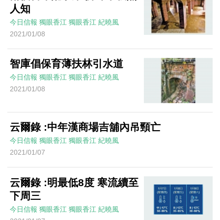
人知
今日信報
獨眼香江
獨眼香江
紀曉風
2021/01/08
智庫倡保育薄扶林引水道
今日信報
獨眼香江
獨眼香江
紀曉風
2021/01/08
云爾錄 :中年漢商場吉舖內吊頸亡
今日信報
獨眼香江
獨眼香江
紀曉風
2021/01/07
云爾錄 :明最低8度 寒流續至
下周三
今日信報
獨眼香江
獨眼香江
紀曉風