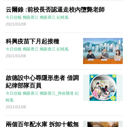
云爾錄 :前校長否認逼走校內墮斃老師
今日信報
獨眼香江
獨眼香江
紀曉風
2021/01/08
科興疫苗下月起接種
今日信報
獨眼香江
獨眼香江
紀曉風
2021/01/08
啟德設中心尋隱形患者 借調
紀律部隊百員
今日信報
獨眼香江
獨眼香江_肺炎襲港
紀
曉風
2021/01/08
兩個百年配水庫 拆卸十載無