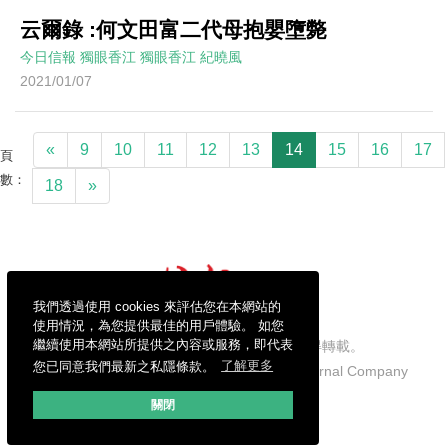
云爾錄 :何文田富二代母抱嬰墮斃
今日信報
獨眼香江
獨眼香江
紀曉風
2021/01/07
«
9
10
11
12
13
14
15
16
17
頁
數：
18
»
我們透過使用 cookies 來評估您在本網站的
使用情況，為您提供最佳的用戶體驗。 如您
繼續使用本網站所提供之內容或服務，即代表
信報財經新聞有限公司版權所有，不得轉載。
您已同意我們最新之私隱條款。
了解更多
Copyright © 2026 Hong Kong Economic Journal Company
Limited. All rights reserved.
關閉