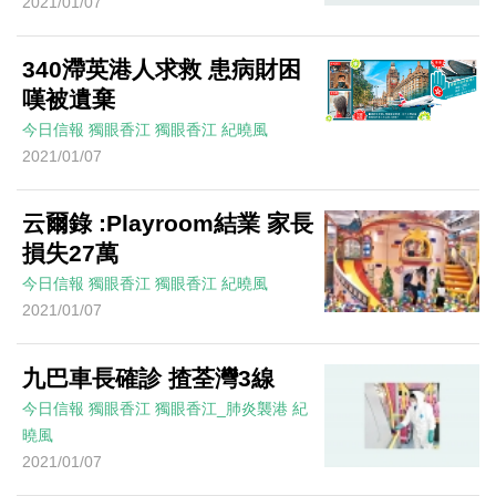
2021/01/07
340滯英港人求救 患病財困
嘆被遺棄
今日信報
獨眼香江
獨眼香江
紀曉風
2021/01/07
云爾錄 :Playroom結業 家長
損失27萬
今日信報
獨眼香江
獨眼香江
紀曉風
2021/01/07
九巴車長確診 揸荃灣3線
今日信報
獨眼香江
獨眼香江_肺炎襲港
紀
曉風
2021/01/07