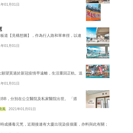
1年01月01日
憲
設板道【見構想圖】，作為行人路和單車徑，以連
1年01月01日
民最大願望莫過於新冠疫情早遠離，生活重回正軌。送
1年01月01日
元旦BB，分別在公立醫院及私家醫院出世。 「搭
曉風
2021年01月01日
隨時成播毒元兇，近期接連有大廈出現染疫個案，亦料與此有關；