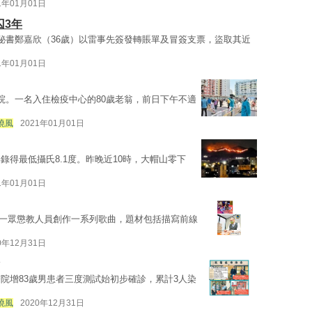
1年01月01日
囚3年
秘書鄭嘉欣（36歲）以雷事先簽發轉賬單及冒簽支票，盜取其近
1年01月01日
院。一名入住檢疫中心的80歲老翁，前日下午不適
曉風
2021年01月01日
得最低攝氏8.1度。昨晚近10時，大帽山零下
1年01月01日
年，一眾懲教人員創作一系列歌曲，題材包括描寫前線
0年12月31日
院增83歲男患者三度測試始初步確診，累計3人染
曉風
2020年12月31日