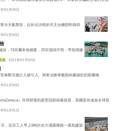
1年01月04日
消寒冷天氣警告，位於尖沙咀的天文台總部昨錄得
1年01月04日
檢
確診，74宗屬本地個案，26宗源頭不明；早前因爆
曉風
2021年01月04日
期
長官林鄭月娥介入後引入、用來治療脊髓肌肉萎縮症的新藥物
1年01月04日
raZeneca）共同研發的新型冠狀病毒疫苗，英國宣布成為全球首
1年01月01日
後一天，近百工人早上9時許在大埔露輝路一屋苑建築