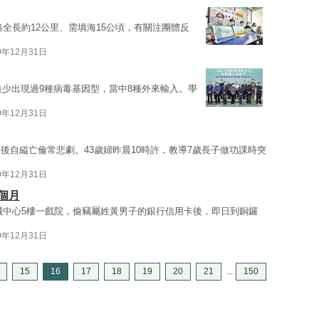
全長約12公里、需填海15公頃，有關注團體反
0年12月31日
最少出現過9種病毒基因型，當中8種外來輸入。學
0年12月31日
後自縊亡倫常悲劇。43歲婦昨晨10時許，教導7歲長子做功課時突
0年12月31日
個月
古城中心5樓一戲院，偷竊屬姓黃男子的銀行信用卡後，即日到銅鑼
0年12月31日
15
16
17
18
19
20
21
...
150