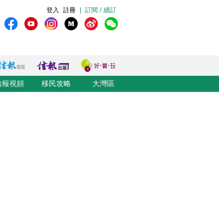
登入
註冊
|
訂閱 / 續訂
信報視頻
移民攻略
大灣區