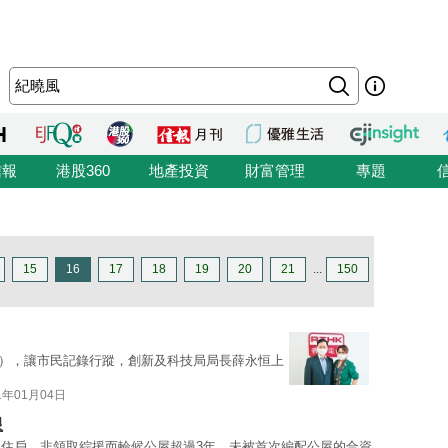
信報
港股360
地產投資
財富管理
專題
15
16
17
18
19
20
21
...
150
p），讓市民記錄行蹤，創新及科技局局長薛永恒上
1年01月04日
限
住戶、非領取綜援而輪候公屋超過3年、未被首次編配公屋的合資