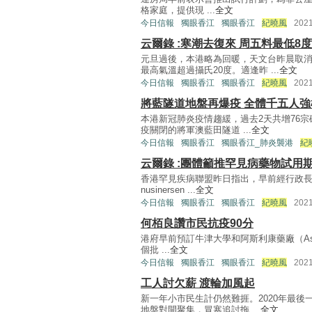
格家庭，提供現 ...
全文
今日信報
獨眼香江
獨眼香江
紀曉風
202
云爾錄 :寒潮去復來 周五料最低8度
元旦過後，本港略為回暖，天文台昨晨取
最高氣溫超過攝氏20度。適逢昨 ...
全文
今日信報
獨眼香江
獨眼香江
紀曉風
202
將藍隧道地盤再爆疫 全體千五人強
本港新冠肺炎疫情趨緩，過去2天共增76宗
疫關閉的將軍澳藍田隧道 ...
全文
今日信報
獨眼香江
獨眼香江_肺炎襲港
紀
云爾錄 :團體籲推罕見病藥物試用
香港罕見疾病聯盟昨日指出，早前經行政
nusinersen ...
全文
今日信報
獨眼香江
獨眼香江
紀曉風
202
何栢良讚市民抗疫90分
港府早前預訂牛津大學和阿斯利康藥廠（Ast
個批 ...
全文
今日信報
獨眼香江
獨眼香江
紀曉風
202
工人討欠薪 渡輪加風起
新一年小市民生計仍然難捱。2020年最
地盤對開聚集，冒寒追討拖 ...
全文