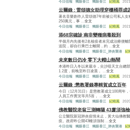
今日信報
獨眼香江
獨眼香江
紀曉風
202
云爾錄 : 雷頌德女助理穿櫃桶罪成
著名音樂創作人雷頌德7年前被公司私人女
250萬元，事 ...
全文
今日信報
獨眼香江
獨眼香江
紀曉風
202
添68宗確診 南非變種病毒殺到
半個月內先後有2名檢疫者未完成治療便離
送院，卻自行乘巴士離開，約 ...
全文
今日信報
獨眼香江
獨眼香江_肺炎襲港
紀
未來數日仍冷 零下大帽山熱鬧
本港昨日入冬以來最冷，尖沙咀天文台總部錄
1.2度，前晚至昨日凌晨， ...
全文
今日信報
獨眼香江
獨眼香江
紀曉風
202
云爾錄 :懲教署錄專輯賀成立百年
今日（12月31日）是懲教署成立100周
人員工作實況等共5首， ...
全文
今日信報
獨眼香江
獨眼香江
紀曉風
202
佛教醫院老翁三測轉陽 43廈須強檢
公立醫院新冠肺炎疫情未止，黃大仙佛教醫
疫。政府昨公開43幢須強制 ...
全文
今日信報
獨眼香江
獨眼香江_肺炎襲港
紀