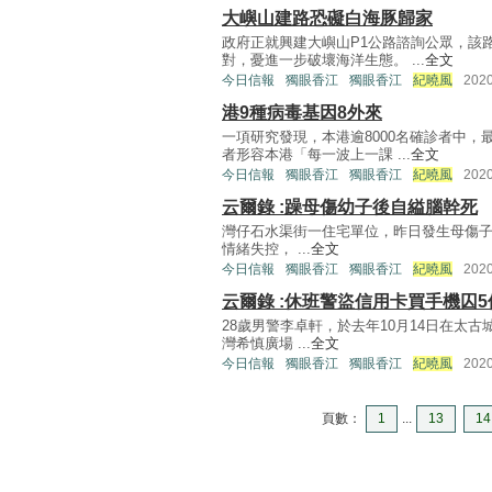
大嶼山建路恐礙白海豚歸家
政府正就興建大嶼山P1公路諮詢公眾，該路
對，憂進一步破壞海洋生態。 ...
全文
今日信報
獨眼香江
獨眼香江
紀曉風
202
港9種病毒基因8外來
一項研究發現，本港逾8000名確診者中，
者形容本港「每一波上一課 ...
全文
今日信報
獨眼香江
獨眼香江
紀曉風
202
云爾錄 :躁母傷幼子後自縊腦幹死
灣仔石水渠街一住宅單位，昨日發生母傷子
情緒失控， ...
全文
今日信報
獨眼香江
獨眼香江
紀曉風
202
云爾錄 :休班警盜信用卡買手機囚5
28歲男警李卓軒，於去年10月14日在太
灣希慎廣場 ...
全文
今日信報
獨眼香江
獨眼香江
紀曉風
202
頁數：
1
...
13
14