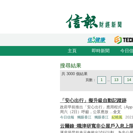
主頁
即時新聞
今日
搜尋結果
共 3000 個結果
頁數：
1
...
13
14
「安心出行」擬升級自動記蹤跡
政府早前推出「安心出行」應用程式（Ap
周六（2日）呼籲，公眾應放 ...
全文
今日信報
獨眼香江
獨眼香江
紀曉風
202
云爾錄 :職津研寬非公屋戶入息上
運房局早前表示會推出試行計劃，為非公屋