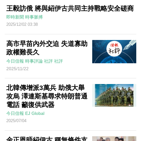
王毅訪俄 將與紹伊古共同主持戰略安全磋商
即時新聞
時事脈搏
2025/12/02 03:38
高市早苗內外交迫 失道寡助
政權難長久
今日信報
時事評論
社評
社評
2025/11/22
北韓傳增派3萬兵 助俄大舉
攻烏 澤連斯基尋求特朗普通
電話 籲復供武器
今日信報
EJ Global
2025/07/04
金正恩晤紹伊古 稱無條件支