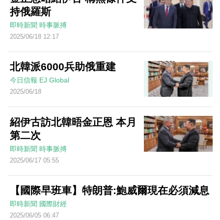
持俄羅斯
即時新聞
時事脈搏
2025/06/18 12:17
北韓派6000兵助俄重建
今日信報
EJ Global
2025/06/18
紹伊古訪北韓晤金正恩 本月
第二次
即時新聞
時事脈搏
2025/06/17 05:55
【國際早班車】特朗普:鮑威爾現在必須減息
即時新聞
國際財經
2025/06/05 06:47