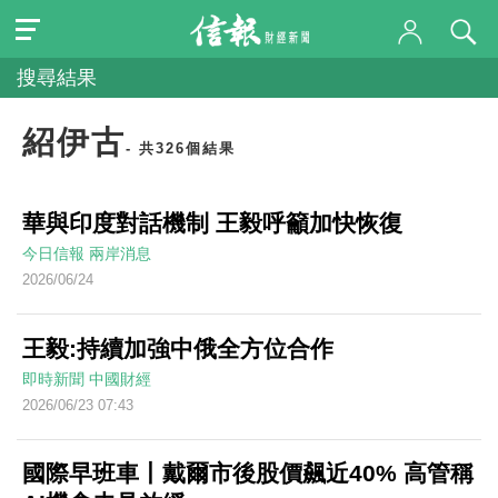
搜尋結果
紹伊古
- 共326個結果
華與印度對話機制 王毅呼籲加快恢復
今日信報
兩岸消息
2026/06/24
王毅:持續加強中俄全方位合作
即時新聞
中國財經
2026/06/23 07:43
國際早班車丨戴爾市後股價飆近40% 高管稱