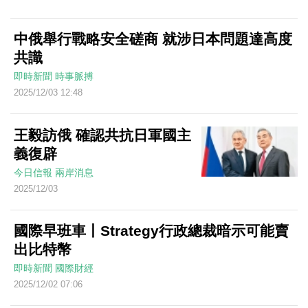
中俄舉行戰略安全磋商 就涉日本問題達高度
共識
即時新聞
時事脈搏
2025/12/03 12:48
王毅訪俄 確認共抗日軍國主
義復辟
今日信報
兩岸消息
2025/12/03
國際早班車丨Strategy行政總裁暗示可能賣
出比特幣
即時新聞
國際財經
2025/12/02 07:06