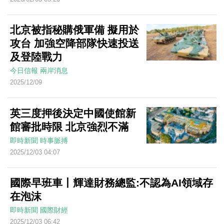
北京被指秘購俄軍備 擬用於
攻台 加強空降部隊快速投送
及登陸戰力
今日信報
兩岸消息
2025/12/09
英三度押後決定中國使館新
館審批時限 北京強烈不滿
即時新聞
時事脈搏
2025/12/03 04:07
國際早班車丨輝達財務總監:不認為AI領域存
在泡沫
即時新聞
國際財經
2025/12/03 06:42