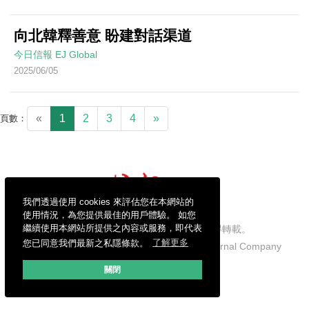
向北韓釋善意 盼建對話渠道
今日信報
EJ Global
2025/06/05
«
1
2
3
4
»
頁數：
我們透過使用 cookies 來評估您在本網站的
使用情況，為您提供最佳的用戶體驗。 如您
繼續使用本網站所提供之內容或服務，即代表
信報財經新聞有限公司版權所有，不得轉載。
您已同意我們最新之私隱條款。
了解更多
Copyright © 2026 Hong Kong Economic Journal Company
Limited. All rights reserved.
關閉