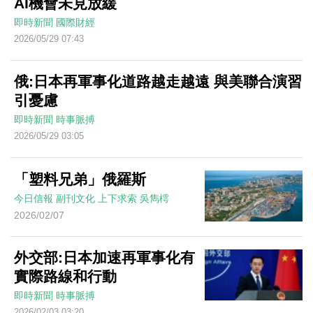
AI機會未見放緩
即時新聞
國際財經
2026/05/29 07:43
俄:日本再軍事化道路越走越遠 與美聯合演習
引憂慮
即時新聞
時事脈搏
2026/05/29 03:05
「塑料兄弟」俄羅斯
今日信報
副刊文化
上下求索
吳雋樗
2026/02/07
外交部:日本加速再軍事化有
實際路線和行動
即時新聞
時事脈搏
2026/02/03 03:20