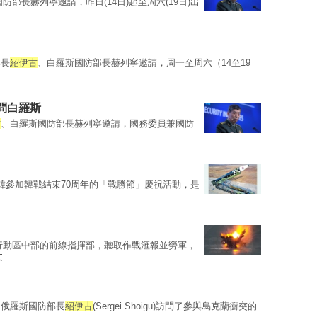
防部長赫列寧邀請，昨日(14日)起至周六(19日)出
部長
紹伊古
、白羅斯國防部長赫列寧邀請，周一至周六（14至19
問白羅斯
古
、白羅斯國防部長赫列寧邀請，國務委員兼國防
韓參加韓戰結束70周年的「戰勝節」慶祝活動，是
行動區中部的前線指揮部，聽取作戰滙報並勞軍，
文
，俄羅斯國防部長
紹伊古
(Sergei Shoigu)訪問了參與烏克蘭衝突的