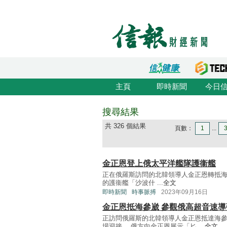
主頁
即時新聞
今日
搜尋結果
共 326 個結果
頁數：
1
...
金正恩登上俄太平洋艦隊護衞艦
正在俄羅斯訪問的北韓領導人金正恩轉抵
的護衞艦「沙波什 ...
全文
即時新聞
時事脈搏
2023年09月16日
金正恩抵海參崴 參觀俄高超音速導
正訪問俄羅斯的北韓領導人金正恩抵達海
場迎接。 俄方向金正恩展示「匕 ...
全文