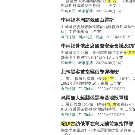
... 福是應俄羅斯國防部長
紹伊古
、白羅斯國
席莫斯科國際安全會議， ...
全文
即時新聞
時事脈搏
2023年08月15日
李尚福本周訪俄國白羅斯
中國國務委員兼防長李尚福應俄羅斯國防
日）出席俄羅斯 ...
全文
今日信報
兩岸消息
簡訊
2023年08月15日
李尚福赴俄出席國際安全會議及訪
中國國防部公布，應俄羅斯國防部長
紹伊
部長李尚福將於8月14日至19 ...
全文
即時新聞
時事脈搏
2023年08月14日
北韓黑客被指竊俄導彈機密
... 求。 俄羅斯國防部長
紹伊古
上月前往北
1991年蘇聯解體以來，俄羅 ...
全文
今日信報
EJ Global
2023年08月08日
烏兩無人艇襲俄黑海基地毀軍艦
... 羅斯國防部公布，防長
紹伊古
視察特別
但未有透露確實視察地點和時間。美 ...
全
今日信報
EJ Global
2023年08月05日
紹伊古
訪俄軍在烏克蘭前線指揮部
國際文傳電訊社引述俄羅斯國防部消息稱