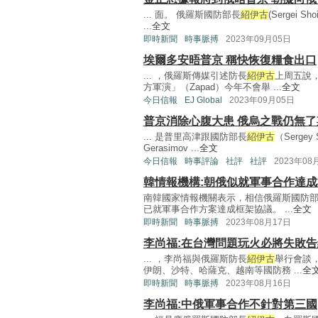
... 面。 俄羅斯國防部長
紹伊古
(Serge
...
全文
即時新聞
時事脈搏
2023年09月05日
埃爾多安晤普京 稱快恢復糧食出口
... ，俄羅斯傳媒引述防長
紹伊古
上周五說
方軍演」（Zapad）今年不會舉 ...
全文
今日信報
EJ Global
2023年09月05日
普京消除心腹大患 俄烏之戰仍無了
... 是普里高津跟國防部長
紹伊古
（Serge
Gerasimov ...
全文
今日信報
時事評論
社評
社評
2023年08
韓情報機構:朝俄似就軍事合作達
南韓國家情報機關表示，相信俄羅斯國防
已就軍事合作方案達成框架協議。 ...
全文
即時新聞
時事脈搏
2023年08月17日
李尚福:在台灣問題玩火必將失敗告
... ，李尚福與俄羅斯防長
紹伊古
舉行會談
伊朗、沙特、哈薩克、越南等國防務 ...
全
即時新聞
時事脈搏
2023年08月16日
李尚福:中俄軍事合作不針對第三國