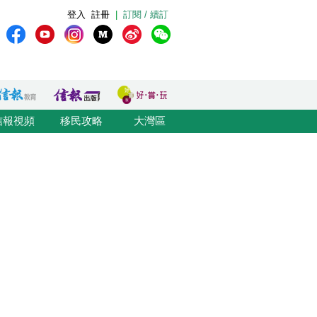
登入
註冊
|
訂閱 / 續訂
信報視頻
移民攻略
大灣區