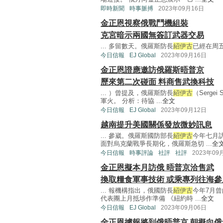
即時新聞
時事脈搏
2023年09月16日
金正恩視察俄戰鬥機組裝
克宮暗示兩國無簽訂武器交易
... 多留數天。俄羅斯防長
紹伊古
已經在周五
今日信報
EJ Global
2023年09月16日
金正恩證應邀訪俄羅斯晤普京
歷來第二次碰面 料商售武換科技
... ）曾提及，俄羅斯防長
紹伊古
（Serge
軍火。 分析：待協 ...
全文
今日信報
EJ Global
2023年09月12日
越南提升美國關係發放微妙訊息
... 參崴。俄羅斯國防部長
紹伊古
今年七月
面對烏克蘭戰爭長期化，俄羅斯急切 ...
全
今日信報
時事評論
社評
社評
2023年09
金正恩擬本月訪俄 晤普京洽售武
換取糧食軍事技術 或乘專列往海參
... 報機構指出，俄國防長
紹伊古
今年7月
代表團上月抵埗作準備 《紐約時 ...
全文
今日信報
EJ Global
2023年09月06日
金正恩據報將到俄晤普京 朝擬向俄