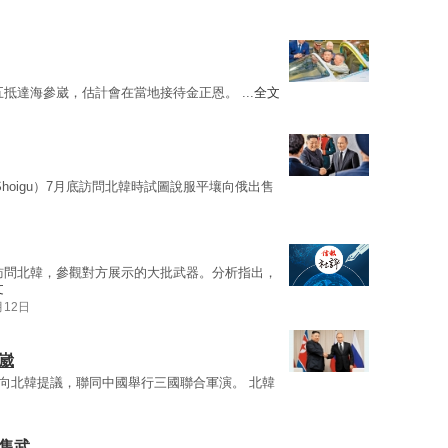
抵達海參崴，估計會在當地接待金正恩。 ...
全文
i Shoigu）7月底訪問北韓時試圖說服平壤向俄出售
訪問北韓，參觀對方展示的大批武器。分析指出，
文
月12日
崴
曾向北韓提議，聯同中國舉行三國聯合軍演。 北韓
售武