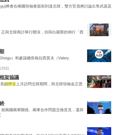
i Shoigu)將會在兩國領袖會面前到達北韓，雙方官員將討論出售武器及
，正與北韓商討舉行聯演，但與白羅斯的例行「西
期
y Shoigu）和參謀總長格拉西莫夫（Valery
月25日
成框架協議
部長
紹伊古
上月訪問北韓期間，與北韓領袖金正恩
終
，就兩國兩軍關係、兩軍合作問題交換意見，還與
文