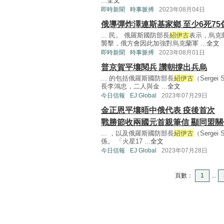
...
全文
即時新聞
時事脈搏
2023年08月04日
俄導彈炸澤連斯基家鄉 至少6死75
... 民。 俄羅斯國防部長
紹伊古
表示，烏克
襲擊，俄方會因此加強對烏克蘭軍 ...
全文
即時新聞
時事脈搏
2023年08月01日
普京賀平壤閱兵 讚朝撐出兵烏
... 的包括俄羅斯國防部長
紹伊古
（Serg
長李鴻忠，二人與金 ...
全文
今日信報
EJ Global
2023年07月29日
金正恩平壤晤中俄代表 疫後首次
戰勝節收兩國元首親筆信 顯同盟關
... ，以及俄羅斯國防部長
紹伊古
（Serg
係。 「火星17 ...
全文
今日信報
EJ Global
2023年07月28日
頁數：
1
...