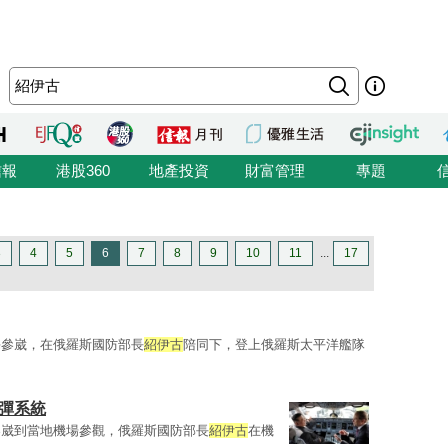
信報
港股360
地產投資
財富管理
專題
3
4
5
6
7
8
9
10
11
...
17
海參崴，在俄羅斯國防部長
紹伊古
陪同下，登上俄羅斯太平洋艦隊
彈系統
參崴到當地機場參觀，俄羅斯國防部長
紹伊古
在機