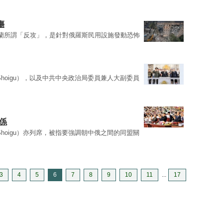
傷
蘭所謂「反攻」，是針對俄羅斯民用設施發動恐怖
ei Shoigu），以及中共中央政治局委員兼人大副委員
係
ei Shoigu）亦列席，被指要強調朝中俄之間的同盟關
3
4
5
6
7
8
9
10
11
...
17