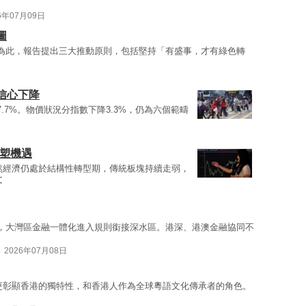
6年07月09日
圖
。為此，報告提出三大推動原則，包括堅持「有盛事，才有綠色轉
信心下降
.7%。物價狀況分指數下降3.3%，仍為六個範疇
共塑機遇
然經濟仍處於結構性轉型期，傳統板塊持續走弱，
文
三，大灣區金融一體化進入規則銜接深水區。港深、港澳金融協同不
2026年07月08日
更彰顯香港的獨特性，和香港人作為全球粵語文化傳承者的角色。