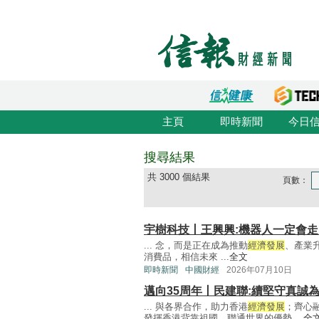
主頁
即時新聞
今日
搜尋結果
共 3000 個結果
頁數：
宇樹科技丨王興興:機器人一定會
... 念，而是正在成為推動
經濟發展
、產業
消費品，相信未來 ...
全文
即時新聞
中國財經
2026年07月10日
邁向35周年丨民建聯:續堅守真誠
... 與各界合作，助力香港
經濟發展
；齊心
發揮香港背靠祖國，聯通世界的優勢 ...
全