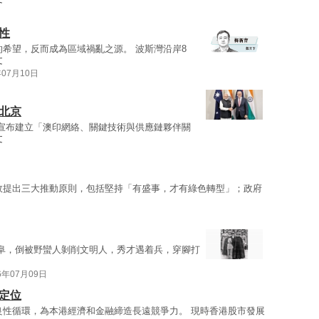
性
的希望，反而成為區域禍亂之源。 波斯灣沿岸8
文
年07月10日
北京
宣布建立「澳印網絡、關鍵技術與供應鏈夥伴關
文
故提出三大推動原則，包括堅持「有盛事，才有綠色轉型」；政府
阜，倒被野蠻人剝削文明人，秀才遇着兵，穿腳打
6年07月09日
定位
良性循環，為本港經濟和金融締造長遠競爭力。 現時香港股市發展