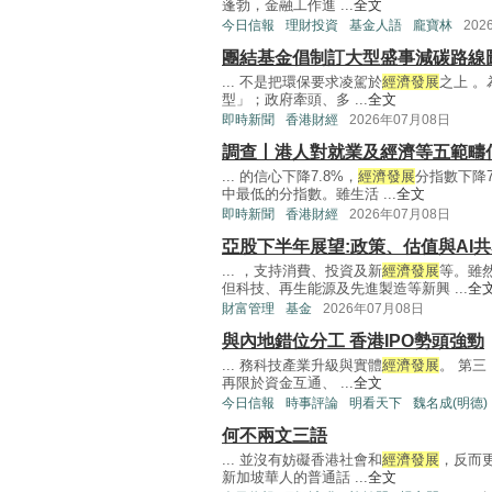
蓬勃，金融工作進 ...
全文
今日信報
理財投資
基金人語
龐寶林
202
團結基金倡制訂大型盛事減碳路線
... 不是把環保要求凌駕於
經濟發展
之上 
型」；政府牽頭、多 ...
全文
即時新聞
香港財經
2026年07月08日
調查丨港人對就業及經濟等五範疇
... 的信心下降7.8%，
經濟發展
分指數下降7
中最低的分指數。雖生活 ...
全文
即時新聞
香港財經
2026年07月08日
亞股下半年展望:政策、估值與AI
... ，支持消費、投資及新
經濟發展
等。雖
但科技、再生能源及先進製造等新興 ...
全
財富管理
基金
2026年07月08日
與內地錯位分工 香港IPO勢頭強勁
... 務科技產業升級與實體
經濟發展
。 第
再限於資金互通、 ...
全文
今日信報
時事評論
明看天下
魏名成(明德)
何不兩文三語
... 並沒有妨礙香港社會和
經濟發展
，反而
新加坡華人的普通話 ...
全文