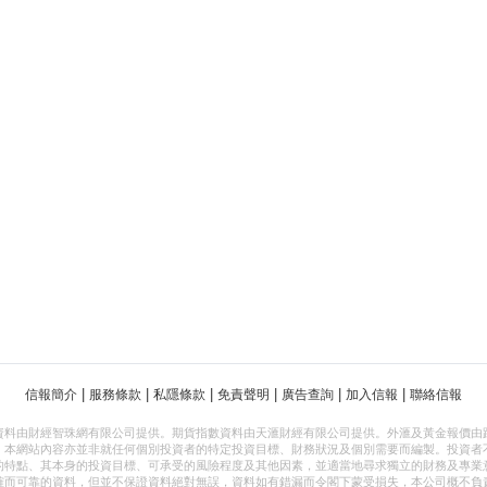
|
|
|
|
|
|
信報簡介
服務條款
私隱條款
免責聲明
廣告查詢
加入信報
聯絡信報
資料由財經智珠網有限公司提供。期貨指數資料由天滙財經有限公司提供。外滙及黃金報價由
，本網站內容亦並非就任何個別投資者的特定投資目標、財務狀況及個別需要而編製。投資者
的特點、其本身的投資目標、可承受的風險程度及其他因素，並適當地尋求獨立的財務及專業
確而可靠的資料，但並不保證資料絕對無誤，資料如有錯漏而令閣下蒙受損失，本公司概不負