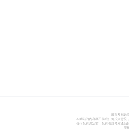
股票及指數
本網站的內容概不構成任何投資意見
任何投資決定前，投資者應考慮產品
準