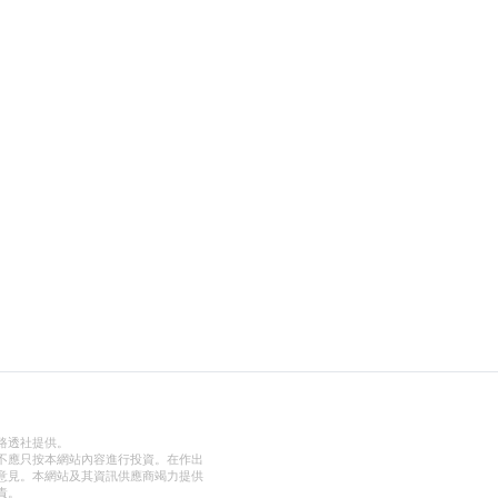
路透社提供。
不應只按本網站內容進行投資。在作出
意見。本網站及其資訊供應商竭力提供
責。