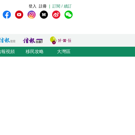
登入
註冊
|
訂閱 / 續訂
信報視頻
移民攻略
大灣區