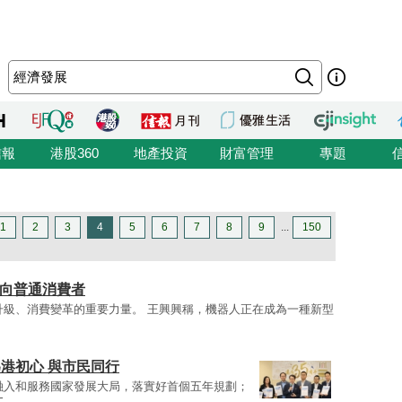
信報
港股360
地產投資
財富管理
專題
1
2
3
4
5
6
7
8
9
...
150
走向普通消費者
升級、消費變革的重要力量。 王興興稱，機器人正在成為一種新型
為港初心 與市民同行
融入和服務國家發展大局，落實好首個五年規劃；
文