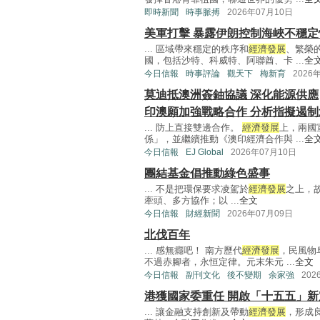
即時新聞
時事脈搏
2026年07月10日
美軍打擊 暴露伊朗控制海峽不穩定
... 區域帶來穩定的秩序和
經濟發展
、繁榮
國，包括沙特、科威特、阿聯酋、卡 ...
全
今日信報
時事評論
觀天下
梅新育
2026
莫迪抵澳洲簽鈾協議 深化能源供應
印澳願加強戰略合作 分析指擬遏制
... 防上直接雙邊合作。
經濟發展
上，兩國
係」，並繼續推動《澳印經濟合作與 ...
全
今日信報
EJ Global
2026年07月10日
團結基金倡推動綠色盛事
... 不是把環保要求凌駕於
經濟發展
之上，
牽頭、多方協作；以 ...
全文
今日信報
財經新聞
2026年07月09日
北伐百年
... 感無癮吧！ 南方歷代
經濟發展
，民風物
不過赤腳者，永恒定律。元末朱元 ...
全文
今日信報
副刊文化
後不變期
余家強
202
港獲國家委重任 開啟「十五五」新
... 讓金融支持創新及帶動
經濟發展
，形成