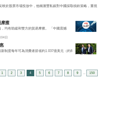
反映於股票市場投放中，他稱滙豐私銀對中國採取槓鈴策略，重視
易摩擦
值，均有助緩和雙方的貿易摩擦。 「中國震撼
月04日
惠
新制度每年可為消費者節省約1.037億美元（約8
1
2
3
4
5
6
7
8
9
...
150