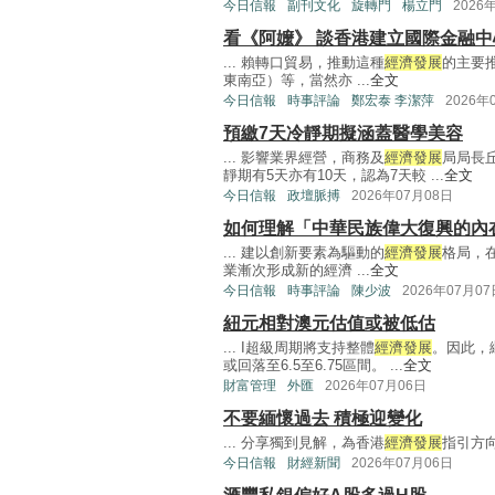
今日信報
副刊文化
旋轉門
楊立門
2026
看《阿嬤》 談香港建立國際金融中
... 賴轉口貿易，推動這種
經濟發展
的主要
東南亞）等，當然亦 ...
全文
今日信報
時事評論
鄭宏泰 李潔萍
2026年
預繳7天冷靜期擬涵蓋醫學美容
... 影響業界經營，商務及
經濟發展
局局長
靜期有5天亦有10天，認為7天較 ...
全文
今日信報
政壇脈搏
2026年07月08日
如何理解「中華民族偉大復興的內
... 建以創新要素為驅動的
經濟發展
格局，
業漸次形成新的經濟 ...
全文
今日信報
時事評論
陳少波
2026年07月07
紐元相對澳元估值或被低估
... I超級周期將支持整體
經濟發展
。因此，
或回落至6.5至6.75區間。 ...
全文
財富管理
外匯
2026年07月06日
不要緬懷過去 積極迎變化
... 分享獨到見解，為香港
經濟發展
指引方向
今日信報
財經新聞
2026年07月06日