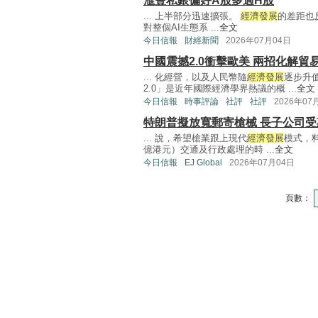
滙豐私銀偏好A股多過H股
... 上半部分迅速擴張。
經濟發展
的差距也
對整個AI生態系 ...
全文
今日信報
財經新聞
2026年07月04日
中國震撼2.0衝擊歐美 兩招化解貿
... 化經營，以及人民幣隨
經濟發展
逐步升
2.0」是近年國際經濟學界熱議的概 ...
全文
今日信報
時事評論
社評
社評
2026年07
特朗普擬放寬郵寄槍械 長子公司受
... 說，希望槍業跟上現代
經濟發展
模式，料
億港元）交通及行政處理的時 ...
全文
今日信報
EJ Global
2026年07月04日
頁數：