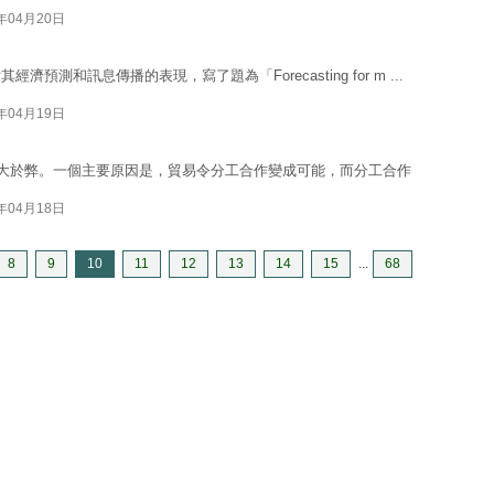
4年04月20日
測和訊息傳播的表現，寫了題為「Forecasting for m ...
4年04月19日
利大於弊。一個主要原因是，貿易令分工合作變成可能，而分工合作
4年04月18日
8
9
10
11
12
13
14
15
...
68