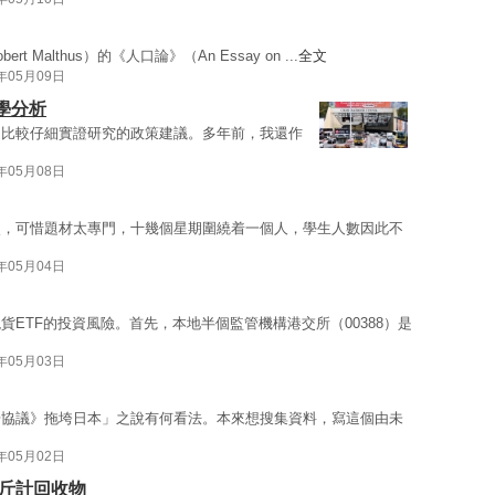
 Malthus）的《人口論》（An Essay on ...
全文
4年05月09日
學分析
過比較仔細實證研究的政策建議。多年前，我還作
4年05月08日
次，可惜題材太專門，十幾個星期圍繞着一個人，學生人數因此不
4年05月04日
ETF的投資風險。首先，本地半個監管機構港交所（00388）是
4年05月03日
場協議》拖垮日本」之說有何看法。本來想搜集資料，寫這個由未
4年05月02日
公斤計回收物