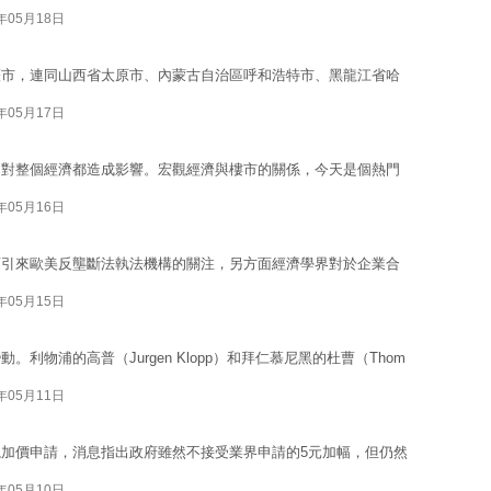
4年05月18日
薩市，連同山西省太原市、內蒙古自治區呼和浩特市、黑龍江省哈
4年05月17日
，對整個經濟都造成影響。宏觀經濟與樓市的關係，今天是個熱門
4年05月16日
面引來歐美反壟斷法執法機構的關注，另方面經濟學界對於企業合
4年05月15日
利物浦的高普（Jurgen Klopp）和拜仁慕尼黑的杜曹（Thom
4年05月11日
加價申請，消息指出政府雖然不接受業界申請的5元加幅，但仍然
4年05月10日