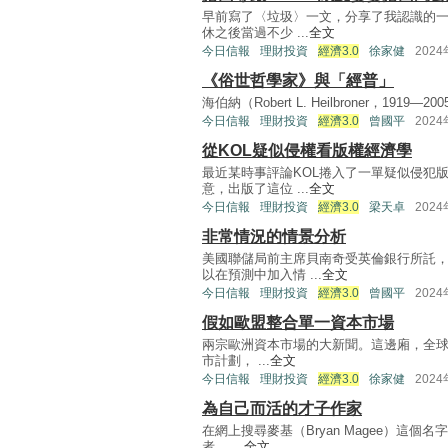
早前寫了〈垃圾〉一文，分享了我認識的一
休之後當過不少 ...
全文
今日信報
理財投資
經濟3.0
徐家健
202
《俗世哲學家》與「經普」
海伯納（Robert L. Heilbroner，1
今日信報
理財投資
經濟3.0
曾國平
202
從KOL疑似侵權看版權經濟學
最近某時事評論KOL捲入了一單疑似侵犯
意，出版了這位 ...
全文
今日信報
理財投資
經濟3.0
梁天卓
202
非常情況的情景分析
美國聯儲局前主席貝南奇受英倫銀行所託
以在預測中加入情 ...
全文
今日信報
理財投資
經濟3.0
曾國平
202
假如歐盟整合單一資本市場
兩宗歐洲資本市場的大新聞。這邊廂，全球著名的老
市計劃， ...
全文
今日信報
理財投資
經濟3.0
徐家健
202
為自己而活的才子作家
在網上搜尋麥基（Bryan Magee）這
者， ...
全文