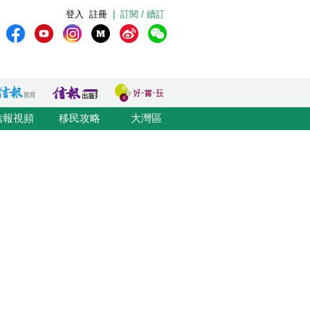
登入
註冊
|
訂閱 / 續訂
信報視頻
移民攻略
大灣區