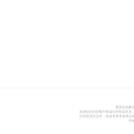
股票及指數
本網站的內容概不構成任何投資意見
任何投資決定前，投資者應考慮產品
準