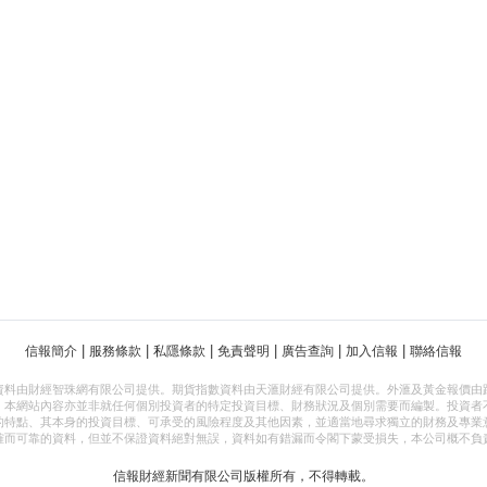
|
|
|
|
|
|
信報簡介
服務條款
私隱條款
免責聲明
廣告查詢
加入信報
聯絡信報
資料由財經智珠網有限公司提供。期貨指數資料由天滙財經有限公司提供。外滙及黃金報價由
，本網站內容亦並非就任何個別投資者的特定投資目標、財務狀況及個別需要而編製。投資者
的特點、其本身的投資目標、可承受的風險程度及其他因素，並適當地尋求獨立的財務及專業
確而可靠的資料，但並不保證資料絕對無誤，資料如有錯漏而令閣下蒙受損失，本公司概不負
信報財經新聞有限公司版權所有，不得轉載。