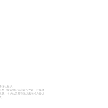
路透社提供。
不應只按本網站內容進行投資。在作出
意見。本網站及其資訊供應商竭力提供
責。