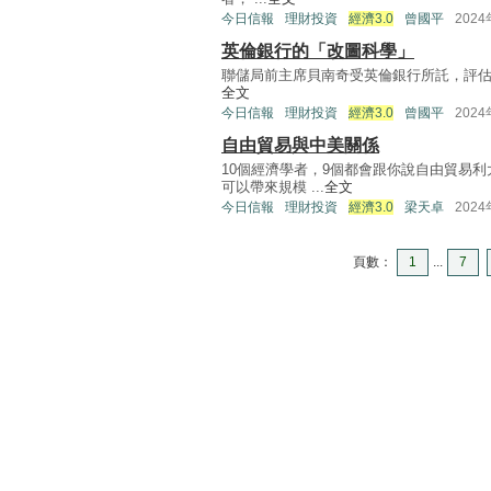
今日信報
理財投資
經濟3.0
曾國平
202
英倫銀行的「改圖科學」
聯儲局前主席貝南奇受英倫銀行所託，評估其經濟預
全文
今日信報
理財投資
經濟3.0
曾國平
202
自由貿易與中美關係
10個經濟學者，9個都會跟你說自由貿易
可以帶來規模 ...
全文
今日信報
理財投資
經濟3.0
梁天卓
202
頁數：
1
...
7