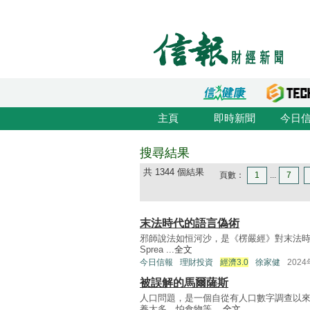
主頁
即時新聞
今日
搜尋結果
共 1344 個結果
頁數：
1
...
7
末法時代的語言偽術
邪師說法如恒河沙，是《楞嚴經》對末法時
Sprea ...
全文
今日信報
理財投資
經濟3.0
徐家健
202
被誤解的馬爾薩斯
人口問題，是一個自從有人口數字調查以
養太多，怕食物等 ...
全文