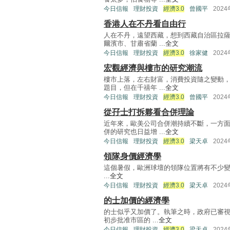
今日信報
理財投資
經濟3.0
曾國平
202
香港人在不丹看自由行
人在不丹，遠望西藏，想到西藏自治區拉
爾濱市、甘肅省蘭 ...
全文
今日信報
理財投資
經濟3.0
徐家健
202
宏觀經濟與樓市的研究潮流
樓市上落，左右財富，消費投資隨之變動
題目，但在千禧年 ...
全文
今日信報
理財投資
經濟3.0
曾國平
202
從孖士打拆夥看合併理論
近年來，歐美公司合併潮持續不斷，一方
併的研究也日益增 ...
全文
今日信報
理財投資
經濟3.0
梁天卓
202
領隊身價經濟學
這個暑假，歐洲球壇的領隊位置將有不少變動。
...
全文
今日信報
理財投資
經濟3.0
梁天卓
202
的士加價的經濟學
的士似乎又加價了。執筆之時，政府已審視
初步批准市區的 ...
全文
今日信報
理財投資
經濟3.0
梁天卓
202