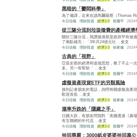
黑暗的「鬱悶科學」
為了備課，近來在讀馬爾薩斯（Thomas Robert
今日信報
理財投資
經濟3.0
曾國平
202
從三隧分流到垃圾徵費的產權經濟
關於三隧分流，我讚揚過那是政府罕有做
了兩點補充：「3年共24億元社 ...
全文
今日信報
理財投資
經濟3.0
徐家健
202
古典的「視野」
亞當史密的經濟和道德思想，教了不止一
多。另一有幫助「 ...
全文
今日信報
理財投資
經濟3.0
曾國平
202
虛擬資產現貨ETF的另類風險
接到記者朋友的電話，詢問有關虛擬資產現貨
歡迎首批 ...
全文
今日信報
理財投資
經濟3.0
徐家健
202
滙率升跌的「隱藏之手」
日圓大跌，有朋友問我對「美國透過《廣
有互聯網的年代流 ...
全文
今日信報
理財投資
經濟3.0
曾國平
202
拾回尊嚴：3000紙皮婆婆拾回萬