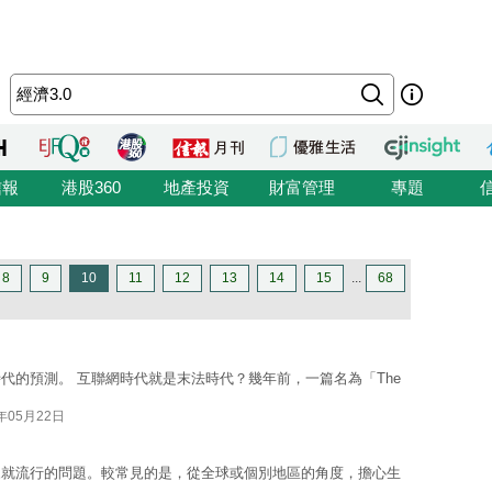
信報
港股360
地產投資
財富管理
專題
8
9
10
11
12
13
14
15
...
68
代的預測。 互聯網時代就是末法時代？幾年前，一篇名為「The
4年05月22日
來就流行的問題。較常見的是，從全球或個別地區的角度，擔心生