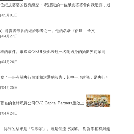
位紙皮婆婆的親身經歷： 我認識的一位紙皮婆婆曾向我透露，退
4年05月01日
919—2005）是賣書最多的經濟學者之一。他的名著《俗世 ...
全文
4年04月27日
版權的事件。事緣這位KOL疑似未經一名剛過身的攝影界前輩同
4年04月26日
，寫了一份有關央行預測和溝通的報告，其中一項建議，是央行可
4年04月25日
牌私募公司CVC Capital Partners重啟上
4年04月24日
個名字，得到的結果是「哲學家」。這是個流行誤解。 對哲學稍有興趣