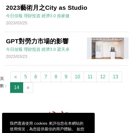
2023藝術月之City as Studio
今日信報
理財投資
經濟3.0
徐家健
2023/03/25
GPT對勞力市場的影響
今日信報
理財投資
經濟3.0
梁天卓
2023/03/23
«
5
6
7
8
9
10
11
12
13
頁
數：
14
»
我們透過使用 cookies 來評估您在本網站的
使用情況，為您提供最佳的用戶體驗。 如您