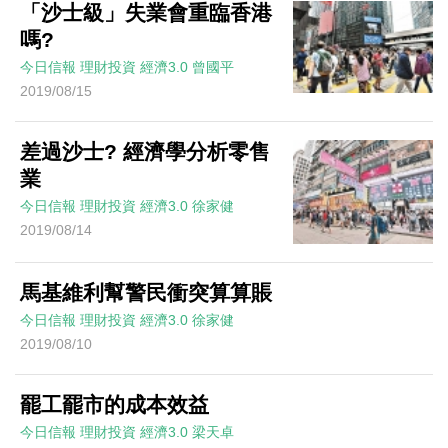
「沙士級」失業會重臨香港
嗎?
今日信報
理財投資
經濟3.0
曾國平
2019/08/15
差過沙士? 經濟學分析零售
業
今日信報
理財投資
經濟3.0
徐家健
2019/08/14
馬基維利幫警民衝突算算賬
今日信報
理財投資
經濟3.0
徐家健
2019/08/10
罷工罷市的成本效益
今日信報
理財投資
經濟3.0
梁天卓