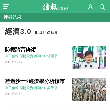
搜尋結果
經濟3.0
- 共1344個結果
防範語言偽術
今日信報
理財投資
經濟3.0
曾國平
2019/08/17
差過沙士?經濟學分析樓市
今日信報
理財投資
經濟3.0
梁天卓
2019/08/16