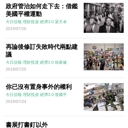
政府管治如何走下去：借鑑
美國平權運動
今日信報
理財投資
經濟3.0
梁天卓
2019/07/26
再論後修訂失敗時代兩點建
議
今日信報
理財投資
經濟3.0
徐家健
2019/07/25
你已沒有置身事外的權利
今日信報
理財投資
經濟3.0
曾國平
2019/07/24
書展打書釘以外