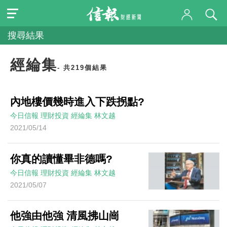
搜尋結果
經綸集
- 共219個結果
內地樓價幾時進入下跌拐點?
今日信報
理財投資
經綸集
林文越
2021/05/14
你真的讀懂畢非德嗎?
今日信報
理財投資
經綸集
林文越
2021/05/07
他強由他強 清風拂山崗