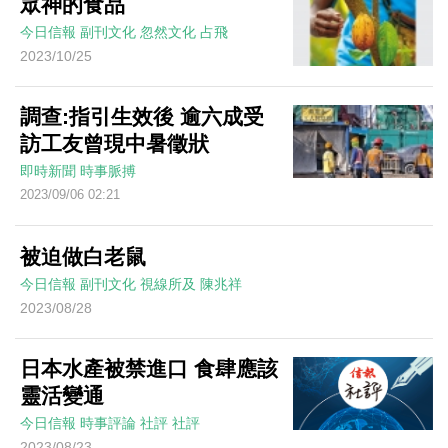
眾神的食品
今日信報
副刊文化
忽然文化
占飛
2023/10/25
調查:指引生效後 逾六成受
訪工友曾現中暑徵狀
即時新聞
時事脈搏
2023/09/06 02:21
被迫做白老鼠
今日信報
副刊文化
視線所及
陳兆祥
2023/08/28
日本水產被禁進口 食肆應該
靈活變通
今日信報
時事評論
社評
社評
2023/08/23