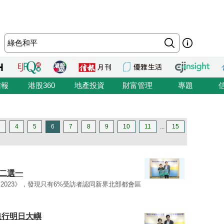
信報
港股360
地產投資
財富管理
專題
3
4
5
6
7
8
9
10
11
...
15
會二選一
2023》，發現只有6%受訪者認同新界北部都會區
進行明日大嶼