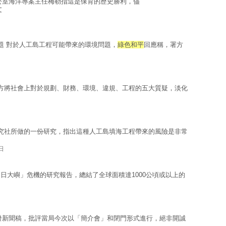
公室海洋專案主任梅勒指這是保育的歷史勝利，儘
文
題 對於人工島工程可能帶來的環境問題，
綠色和平
回應稱，署方
方將社會上對於規劃、財務、環境、違規、工程的五大質疑，淡化
究社所做的一份研究，指出這種人工島填海工程帶來的風險是非常
日
日大嶼」危機的研究報告，總結了全球面積達1000公頃或以上的
發新聞稿，批評當局今次以「簡介會」和閉門形式進行，絕非開誠