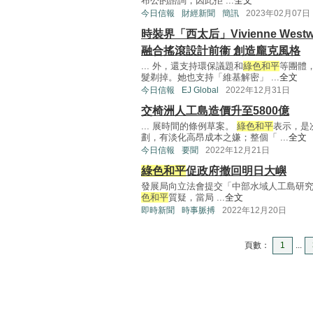
布公的諮詢，因此拒 ...
全文
今日信報
財經新聞
簡訊
2023年02月07日
時裝界「西太后」Vivienne West
融合搖滾設計前衞 創造龐克風格
... 外，還支持環保議題和
綠色和平
等團體
髮剃掉。她也支持「維基解密」 ...
全文
今日信報
EJ Global
2022年12月31日
交椅洲人工島造價升至5800億
... 展時間的條例草案。
綠色和平
表示，是
劃，有淡化高昂成本之嫌；整個「 ...
全文
今日信報
要聞
2022年12月21日
綠色和平
促政府撤回明日大嶼
發展局向立法會提交「中部水域人工島研
色和平
質疑，當局 ...
全文
即時新聞
時事脈搏
2022年12月20日
頁數：
1
...