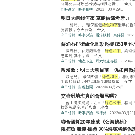
香港公共財政已出現結構性財赤， ...
全文
即時新聞
時事脈搏
2023年03月29日
明日大嶼錢何來 草船借箭考牙力
... 「射箭」。 環保團體
綠色和平
繼早前聯
見書後，今天再邀 ...
全文
今日信報
時事評論
香港脈搏
余錦賢
202
葵涌石排街綠化地改起樓 850申述
... 長春社、香港觀鳥會、
綠色和平
、嘉道
態環境 其中，綠 ...
全文
今日信報
地產市道
周六地產專題
2023年
甯漢豪：明日大嶼目前「係如何做
... 取意見。 環保團體「
綠色和平
」聯同專
出多項質疑，包括填海造地破壞環 ...
全文
今日信報
財經新聞
2023年03月25日
交椅洲填海真的會爛尾嗎?
... 會上沸沸揚揚，近日「
綠色和平
」聯同
標題就是全球近八成 ...
全文
今日信報
時事評論
陳學鋒
2023年03月21
聯合國耗20年達成《公海條約》
限捕魚 船運 採礦 30%海域將納保