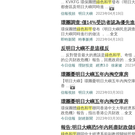
... KVKFG 環保團體
綠色和平
發布《明日大
都會區及明日大嶼同時進 ...
信報視頻
明日大嶼
2023年04月19日
環團調查:僅14%受訪者認為優先
環保團體
綠色和平
發布《明日大嶼民意調查
日大嶼同時進行的做法 ， ...
全文
即時新聞
時事脈搏
2023年04月19日
反明日大嶼不是這樣反
... 反對聲音最大的應該是
綠色和平
。奇怪
的公共財政危機》報告，回應政府的 ...
全
今日信報
理財投資
經濟3.0
徐家健
202
環團憂明日大嶼五年內掏空庫房
【明日大嶼】環團憂明日大嶼五年內掏空庫房 https
香 ...
信報視頻
明日大嶼
2023年03月30日
環團憂明日大嶼五年內掏空庫房
環保團體
綠色和平
聯同香港中文大學經濟
政危機》報告，指出香港公共財政 ...
全文
今日信報
財經新聞
2023年03月30日
報告:明日大嶼恐5年內耗盡財政儲
綠色和平
聯同中大經濟系前副教授關焯照