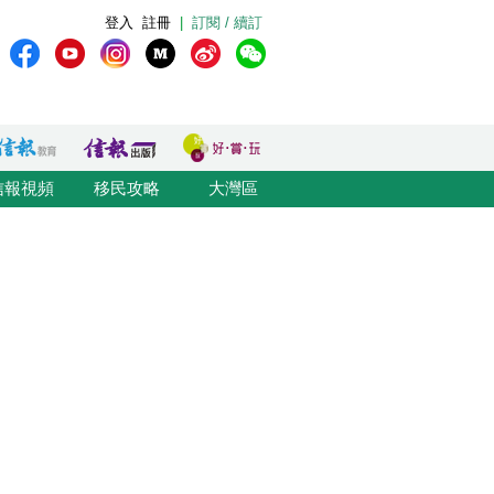
登入
註冊
|
訂閱 / 續訂
信報視頻
移民攻略
大灣區