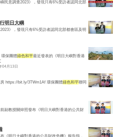
嶼民意調查2023》，發現只有6%受訪者認同北部
進行明日大嶼
2023》，發現只有6%受訪者認同北部都會區及明
，環保團體
綠色和平
最近發表的《明日大嶼對香港
文
3年04月13日
://bit.ly/3TWm1Af 環保團體
綠色和平
聯同
系前副教授關焯照發布《明日大嶼對香港的公共財
備
發布《明日大嶼對香港的公共財政危機》報告指，