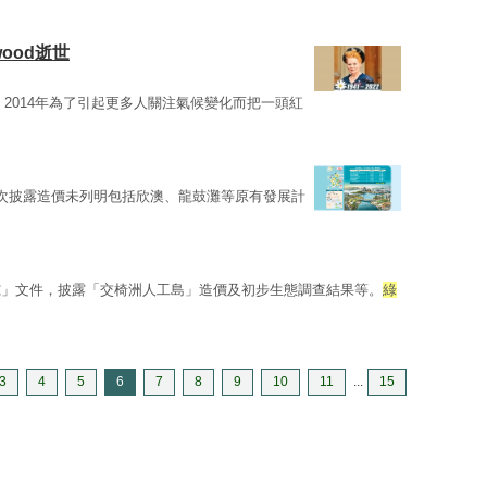
wood逝世
，2014年為了引起更多人關注氣候變化而把一頭紅
次披露造價未列明包括欣澳、龍鼓灘等原有發展計
究」文件，披露「交椅洲人工島」造價及初步生態調查結果等。
綠
3
4
5
6
7
8
9
10
11
...
15