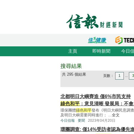
主頁
即時新聞
今日
搜尋結果
共 295 個結果
頁數：
1
...
北都明日大嶼齊造 僅6%市民支持
綠色和平
：意見清晰 發展局：不
環保團體
綠色和平
發布《明日大嶼民意調查
及明日大嶼需要同時進行； ...
全文
今日信報
要聞
2023年04月20日
環團調查: 僅14%受訪者認為優先