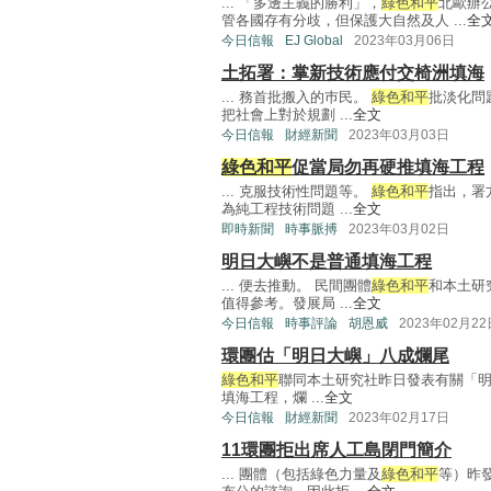
... 「多邊主義的勝利」，
綠色和平
北歐辦
管各國存有分歧，但保護大自然及人 ...
全
今日信報
EJ Global
2023年03月06日
土拓署：掌新技術應付交椅洲填海
... 務首批搬入的巿民。
綠色和平
批淡化問
把社會上對於規劃 ...
全文
今日信報
財經新聞
2023年03月03日
綠色和平
促當局勿再硬推填海工程
... 克服技術性問題等。
綠色和平
指出，署
為純工程技術問題 ...
全文
即時新聞
時事脈搏
2023年03月02日
明日大嶼不是普通填海工程
... 便去推動。 民間團體
綠色和平
和本土研
值得參考。發展局 ...
全文
今日信報
時事評論
胡恩威
2023年02月22
環團估「明日大嶼」八成爛尾
綠色和平
聯同本土研究社昨日發表有關「明
填海工程，爛 ...
全文
今日信報
財經新聞
2023年02月17日
11環團拒出席人工島閉門簡介
... 團體（包括綠色力量及
綠色和平
等）昨