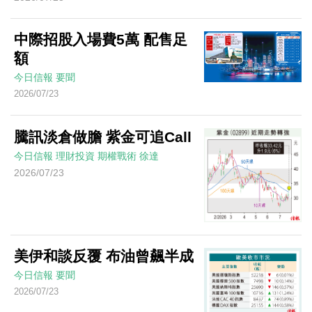
中際招股入場費5萬 配售足
額
今日信報
要聞
2026/07/23
騰訊淡倉做膽 紫金可追Call
今日信報
理財投資
期權戰術
徐達
2026/07/23
美伊和談反覆 布油曾飆半成
今日信報
要聞
2026/07/23