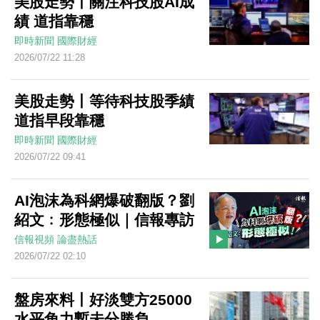
美股走勢丨關注科技股AI成
績 道指靠穩
即時新聞
國際財經
2026/07/22 11:28
美股走勢丨等待科技股季績
道指早段靠穩
即時新聞
國際財經
2026/07/22 09:41
AI泡沫為科網爆破翻版？劉
紹文﹕形態極似｜信報專訪
信報視頻
論盡熱話
2026/07/22 02:10
盤房來料丨好淡雙方25000
水平角力暫未分勝負