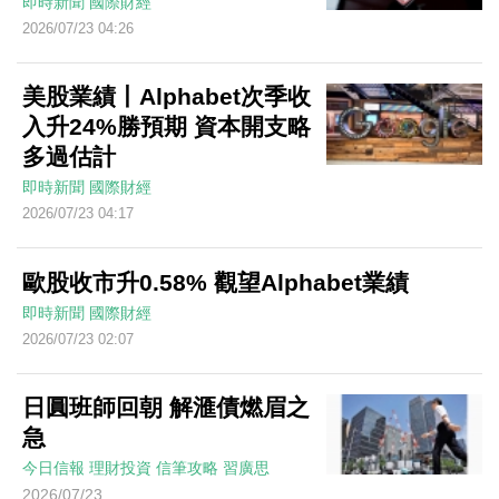
即時新聞
國際財經
2026/07/23 04:26
美股業績丨Alphabet次季收
入升24%勝預期 資本開支略
多過估計
即時新聞
國際財經
2026/07/23 04:17
歐股收市升0.58% 觀望Alphabet業績
即時新聞
國際財經
2026/07/23 02:07
日圓班師回朝 解滙債燃眉之
急
今日信報
理財投資
信筆攻略
習廣思
2026/07/23