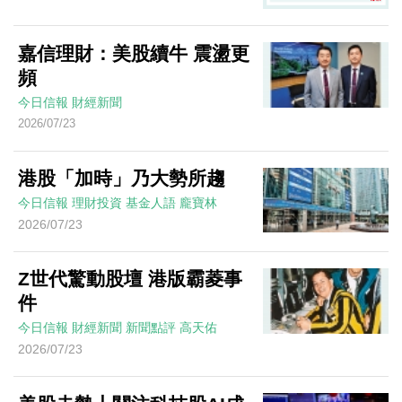
嘉信理財：美股續牛 震盪更
頻
今日信報
財經新聞
2026/07/23
港股「加時」乃大勢所趨
今日信報
理財投資
基金人語
龐寶林
2026/07/23
Z世代驚動股壇 港版霸菱事
件
今日信報
財經新聞
新聞點評
高天佑
2026/07/23