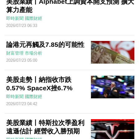
美股業績丨Alphabet上調資本開支預測 擴大
算力產能
即時新聞
國際財經
2026/07/23 06:33
論港元再觸及7.85的可能性
財富管理
市場分析
2026/07/23 05:00
美股走勢丨納指收市跌
0.57% SpaceX挫6.7%
即時新聞
國際財經
2026/07/23 04:42
美股業績丨特斯拉次季盈利
遠遜估計 經營收入勝預期