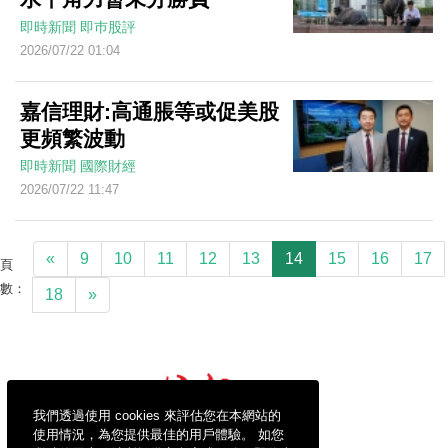
即時新聞
即巿股評
2026/07/22 01:04
嘉信理財:高通脹等或促美股
更頻繁波動
即時新聞
國際財經
2026/07/22 11:47
«
9
10
11
12
13
14
15
16
17
頁
數：
18
»
我們透過使用 cookies 來評估您在本網站的
使用情況，為您提供最佳的用戶體驗。 如您