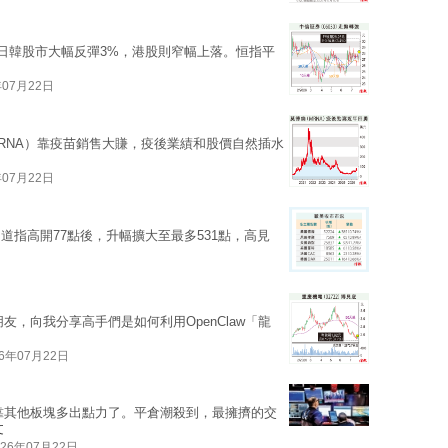
。日韓股市大幅反彈3%，港股則窄幅上落。恒指平
年07月22日
（MRNA）靠疫苗銷售大賺，疫後業績和股價自然插水
年07月22日
道指高開77點後，升幅擴大至最多531點，高見
友，向我分享高手們是如何利用OpenClaw「龍
26年07月22日
靠其他板塊多出點力了。平倉潮殺到，最擁擠的交
文
026年07月22日