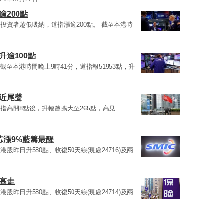
200點
投資者趁低吸納，道指漲逾200點。 截至本港時
升逾100點
截至本港時間晚上9時41分，道指報51953點，升
近尾聲
指高開8點後，升幅曾擴大至265點，高見
芯漲9%藍籌最醒
股昨日升580點、收復50天線(現處24716)及兩
高走
股昨日升580點、收復50天線(現處24714)及兩