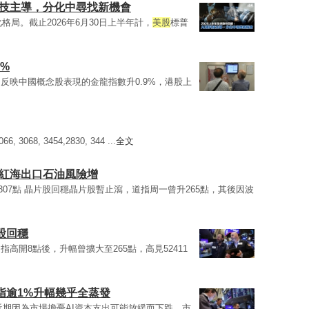
硬科技主導，分化中尋找新機會
格局。截止2026年6月30日上半年計，
美股
標普
%
反映中國概念股表現的金龍指數升0.9%，港股上
6, 3068, 3454,2830, 344 ...
全文
 紅海出口石油風險增
07點 晶片股回穩晶片股暫止瀉，道指周一曾升265點，其後因波
股回穩
高開8點後，升幅曾擴大至265點，高見52411
納指逾1%升幅幾乎全蒸發
近期因為市場擔憂AI資本支出可能放緩而下跌，市