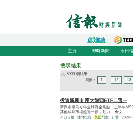
主頁
即時新聞
今日
搜尋結果
共 3000 個結果
頁數：
1
...
12
13
投資新興市 兩大龍頭ETF二選一
新興市場為今年全球資金焦點，上半年MS
其他成熟市場超過一倍，動力 ...
全文
今日信報
理財投資
美股
鬥室
行雲
2026