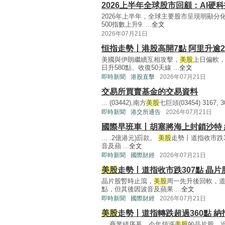
2026上半年全球股市回顧：AI
2026年上半年，全球主要股市呈現明顯分化
500指數上升9. ...
全文
2026年07月21日
恒指走勢丨港股高開7點 阿里升逾2
美國與伊朗繼續互相攻擊，
美股
上日偏軟，
日升580點、收復50天線 ...
全文
即時新聞
港股直擊
2026年07月21日
交易所買賣基金的交易資料
... (03442),南方
美股
七巨頭(03454) 3167, 306
即時新聞
港交所通告
2026年07月21日
國際早班車丨胡塞將海上封鎖沙特
... .2億港元)罰款。
美股
走勢丨道指收市跌3
音及蘋 ...
全文
即時新聞
國際財經
2026年07月21日
美股
走勢丨道指收市跌307點 晶片
晶片股暫時止瀉，
美股
周一先升後回軟，道指
點，但其後因波音及蘋果 ...
全文
即時新聞
國際財經
2026年07月21日
美股
走勢丨道指轉跌超過360點 
... 商業績序幕。今年領漲
美股
的晶片股，