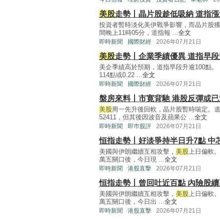
美股
走勢丨晶片股趁低吸納 道指漲逾
投資者暫時淡化美伊戰爭影響，而晶片股獲
間晚上11時05分，道指報 ...
全文
即時新聞
國際財經
2026年07月21日
美股
走勢丨企業季績優異 道指早段
美企季績高於預期，道指早段升逾100點。 
114點或0.22 ...
全文
即時新聞
國際財經
2026年07月21日
盤房來料丨市寛背馳 港股反彈或已
美股
周一先升後回軟，晶片股暫時喘定。道
52411，但其後因波音及蘋果公 ...
全文
即時新聞
即巿股評
2026年07月21日
恒指走勢丨好淡爭持半日升7點 中
美國與伊朗繼續互相攻擊，
美股
上日偏軟。港
萬五關口後，今日現 ...
全文
即時新聞
港股直擊
2026年07月21日
恒指走勢丨曾回吐近百點 內險股續
美國與伊朗繼續互相攻擊，
美股
上日偏軟。港
萬五關口後，今日出 ...
全文
即時新聞
港股直擊
2026年07月21日