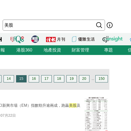
信報
港股360
地產投資
財富管理
專題
14
15
16
17
18
19
20
...
150
CI新興市場（EM）指數勁升逾兩成，跑贏
美股
及
年07月22日