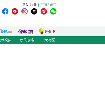
登入
註冊
|
訂閱 / 續訂
信報視頻
移民攻略
大灣區