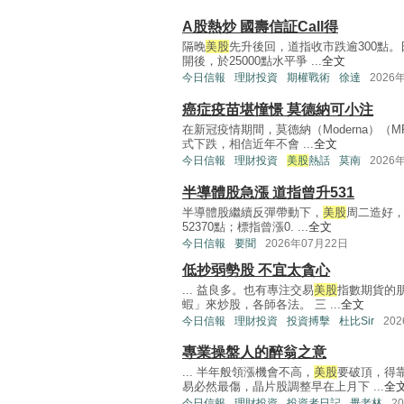
A股熱炒 國壽信証Call得
隔晚
美股
先升後回，道指收市跌逾300點
開後，於25000點水平爭 ...
全文
今日信報
理財投資
期權戰術
徐達
2026
癌症疫苗堪憧憬 莫德納可小注
在新冠疫情期間，莫德納（Moderna）
式下跌，相信近年不會 ...
全文
今日信報
理財投資
美股
熱話
莫南
2026
半導體股急漲 道指曾升531
半導體股繼續反彈帶動下，
美股
周二造好，
52370點；標指曾漲0. ...
全文
今日信報
要聞
2026年07月22日
低抄弱勢股 不宜太貪心
... 益良多。也有專注交易
美股
指數期貨的朋
蝦」來炒股，各師各法。 三 ...
全文
今日信報
理財投資
投資搏擊
杜比Sir
20
專業操盤人的醉翁之意
... 半年般領漲機會不高，
美股
要破頂，得
易必然最傷，晶片股調整早在上月下 ...
全
今日信報
理財投資
投資者日記
畢老林
2