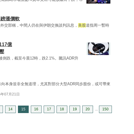
英鎊滙價軟
朗外交部稱，中間人仍在與伊朗交換談判訊息，
美股
道指周一暫時
117億
壓
倒跌，截至今晨12時，跌2.1%。騰訊ADR升
方向本身並非全無道理，尤其對部分大型ADR同步股份，或可帶來
6年07月21日
14
15
16
17
18
19
20
...
150