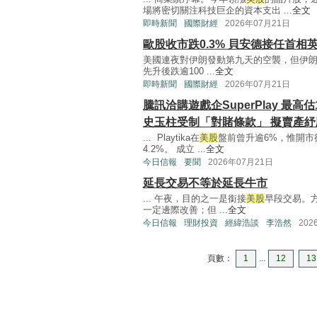
場將密切關注科技巨企的資本支出 ...
全文
即時新聞
國際財經
2026年07月21日
歐股收市跌0.3% 貝安德接任首相
美國連夜對伊朗發動第九天的空襲，但伊
先升後跌逾100 ...
全文
即時新聞
國際財經
2026年07月21日
騰訊洽購遊戲企SuperPlay 最高估
史玉柱受制「對賭條款」 擬賣產紓
... Playtika在
美股
盤前曾升逾6%，惟開市後
4.2%。 成立 ...
全文
今日信報
要聞
2026年07月21日
延長交易不等於延長牛市
... 午夜，目的之一是銜接
美股
早段交易。
一定邊際改善；但 ...
全文
今日信報
理財投資
經緯浩談
李浩然
202
頁數：
1
...
12
13