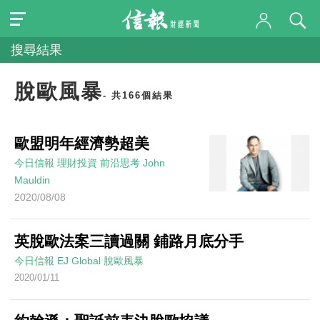
搜尋結果
脫歐風暴
- 共166個結果
歐盟明年經濟勢超美
今日信報
理財投資
前沿思考
John
Mauldin
2020/08/08
英脫歐法案三讀過關 鋪路月底分手
今日信報
EJ Global
脫歐風暴
2020/01/11