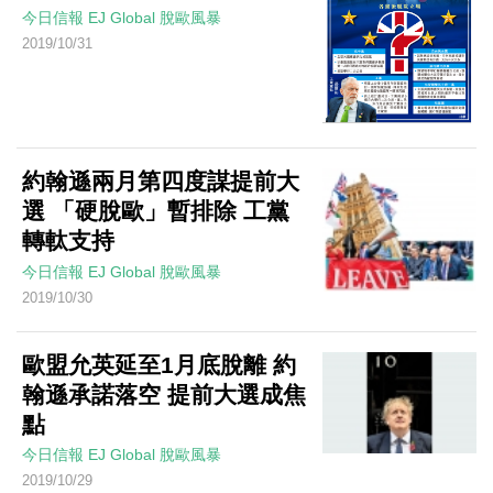
今日信報
EJ Global
脫歐風暴
2019/10/31
約翰遜兩月第四度謀提前大
選 「硬脫歐」暫排除 工黨
轉軚支持
今日信報
EJ Global
脫歐風暴
2019/10/30
歐盟允英延至1月底脫離 約
翰遜承諾落空 提前大選成焦
點
今日信報
EJ Global
脫歐風暴
2019/10/29