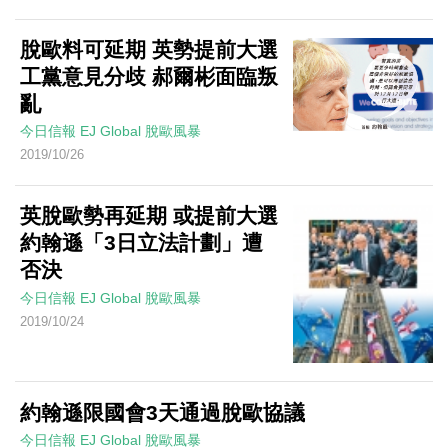
脫歐料可延期 英勢提前大選
工黨意見分歧 郝爾彬面臨叛
亂
今日信報
EJ Global
脫歐風暴
2019/10/26
英脫歐勢再延期 或提前大選
約翰遜「3日立法計劃」遭
否決
今日信報
EJ Global
脫歐風暴
2019/10/24
約翰遜限國會3天通過脫歐協議
今日信報
EJ Global
脫歐風暴