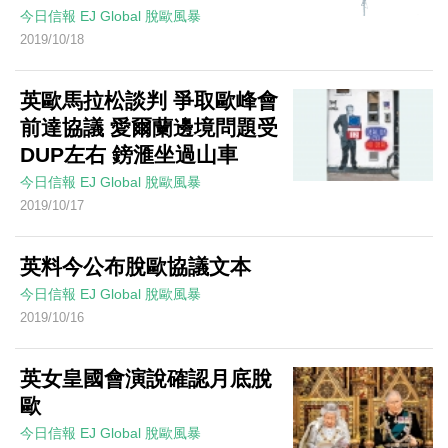
今日信報
EJ Global
脫歐風暴
2019/10/18
英歐馬拉松談判 爭取歐峰會
前達協議 愛爾蘭邊境問題受
DUP左右 鎊滙坐過山車
今日信報
EJ Global
脫歐風暴
2019/10/17
英料今公布脫歐協議文本
今日信報
EJ Global
脫歐風暴
2019/10/16
英女皇國會演說確認月底脫
歐
今日信報
EJ Global
脫歐風暴