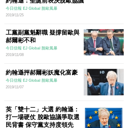
約翰遜：聖誕前表決脫歐協議
今日信報
EJ Global
脫歐風暴
2019/11/25
工黨副黨魁辭職 疑撐留歐與
郝爾彬不和
今日信報
EJ Global
脫歐風暴
2019/11/08
約翰遜抨郝爾彬妖魔化富豪
今日信報
EJ Global
脫歐風暴
2019/11/07
英「雙十二」大選 約翰遜：
打一場硬仗 脫歐協議爭取選
民背書 保守黨支持度領先