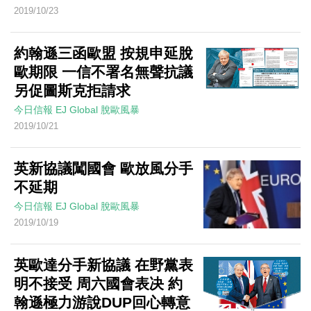
2019/10/23
約翰遜三函歐盟 按規申延脫
歐期限 一信不署名無聲抗議
另促圖斯克拒請求
今日信報
EJ Global
脫歐風暴
2019/10/21
英新協議闖國會 歐放風分手
不延期
今日信報
EJ Global
脫歐風暴
2019/10/19
英歐達分手新協議 在野黨表
明不接受 周六國會表决 約
翰遜極力游說DUP回心轉意