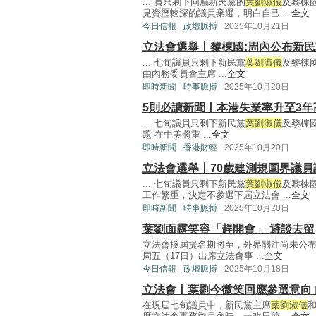
... 員只剩下同屬新民黨的
葉劉淑儀
及黎棟
見資歷較深的議員棄選，明白自己 ...
全文
今日信報
政壇脈搏
2025年10月21日
立法會選舉丨黎棟國:周內公布新
... 七旬議員只剩下新民黨
葉劉淑儀
及黎棟
由內務委員會主席 ...
全文
即時新聞
時事脈搏
2025年10月20日
5則必讀新聞丨本港失業率升至3年
... 七旬議員只剩下新民黨
葉劉淑儀
及黎棟
題 在中美將重 ...
全文
即時新聞
香港財經
2025年10月20日
立法會選舉丨70歲建測規園界議
... 七旬議員只剩下新民黨
葉劉淑儀
及黎棟
工作繁重，決定不參選下屆立法會 ...
全文
即時新聞
時事脈搏
2025年10月20日
葉劉面露笑容「趕開會」 避談去留
立法會換屆提名期將至，外界關注尚未公布
周五（17日）出席立法會事 ...
全文
今日信報
政壇脈搏
2025年10月18日
立法會丨葉劉今微笑回應參選意向
在現屆七旬議員中，新民黨主席
葉劉淑儀