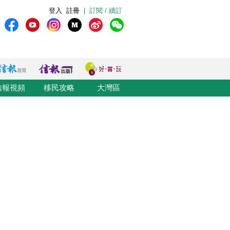
登入
註冊
|
訂閱 / 續訂
信報視頻
移民攻略
大灣區