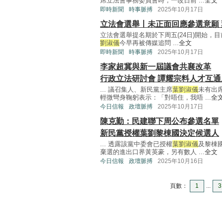
席立法會事務委員會時，一改日前 ...
全文
即時新聞
時事脈搏
2025年10月17日
立法會選舉丨未正面回應參選意願 
立法會選舉提名期於下周五(24日)開始，
劉淑儀
今早再被傳媒追問 ...
全文
即時新聞
時事脈搏
2025年10月17日
李家超冀與新一屆議會共襄改革
行政立法研討會 譚耀宗料人才互通
... 議召集人、新民黨主席
葉劉淑儀
未有出
輕微彎身鞠躬表示：「對唔住，我唔 ...
全
今日信報
政壇脈搏
2025年10月17日
陳克勤：民建聯下周公布參選名單
新民黨授權葉劉黎棟國決定候選人
... 透露該黨中委會已授權
葉劉淑儀
及黎棟
棄選的進出口界黃英豪，另有數人 ...
全文
今日信報
政壇脈搏
2025年10月16日
頁數：
1
...
3