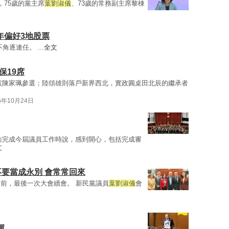
，75歲的黨主席
葉劉淑儀
、73歲的常務副主席黎棟
年偏好3地股票
角逐連任。 ...
全文
保19席
黨陳家珮參選；陸頌雄則落戶新界西北，實政圓桌田北辰的繼承者
5年10月24日
訪完成今屆議員工作時說，感到開心，包括完成審
文
不要當成永別 會常常回來
前，最後一次大會續會。 新民黨議員
葉劉淑儀
會
單