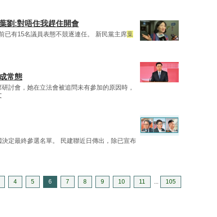
葉劉:對唔住我趕住開會
目前已有15名議員表態不競逐連任。 新民黨主席
葉
成常態
席研討會，她在立法會被追問未有參加的原因時，
文
國決定最終參選名單。 民建聯近日傳出，除已宣布
4
5
6
7
8
9
10
11
...
105