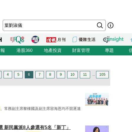
信報
港股360
地產投資
財富管理
專題
4
5
6
7
8
9
10
11
...
105
儀
、常務副主席黎棟國及副主席容海恩均不競逐連
 新民黨派8人參選有5名「新丁」