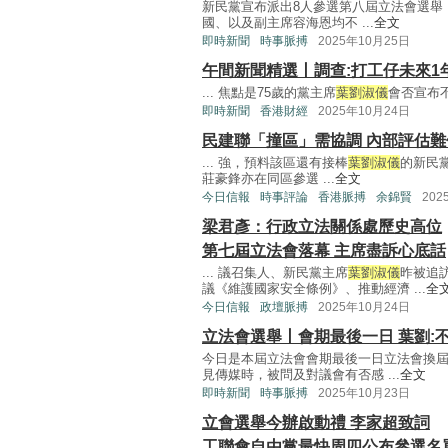
新民黨宣布派出8人參選第八屆立法會選舉
國、以及副主席容海恩均不 ...
全文
即時新聞
時事脈搏
2025年10月25日
午間新聞精選丨調查:打工仔未來1
... 焦點是75歲的黨主席
葉劉淑儀
會否宣布不
即時新聞
香港財經
2025年10月24日
民建聯「撞區」需協調 內部評估難
... 強，預料該區還有接棒
葉劉淑儀
的新民
莊豪鋒亦在同區參選 ...
全文
今日信報
時事評論
香港脈搏
余錦賢
202
梁君彥：行政立法關係處歷史高位
第七屆立法會落幕 主席盡訴心底話
... 議召集人、新民黨主席
葉劉淑儀
昨被追
議《維護國家安全條例》、推動經濟 ...
全
今日信報
政壇脈搏
2025年10月24日
立法會選舉丨會期最後一日 葉劉:
今日是本屆立法會會期最後一日立法會換屆
見傳媒時，被問及對議會有否感 ...
全文
即時新聞
時事脈搏
2025年10月23日
立會選舉今辦啟動禮 李家超致詞
工聯會自由黨最快周四公布參選名