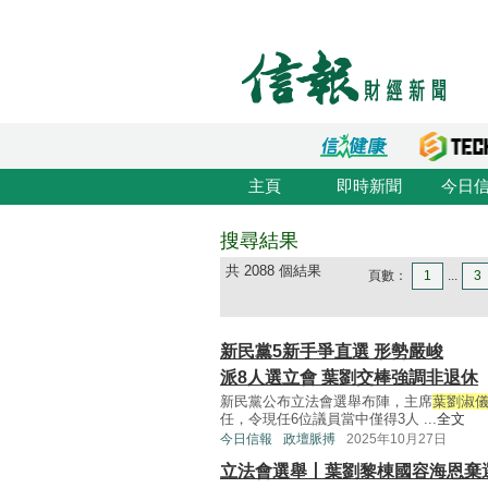
主頁
即時新聞
今日
搜尋結果
共 2088 個結果
頁數：
1
...
3
新民黨5新手爭直選 形勢嚴峻
派8人選立會 葉劉交棒強調非退休
新民黨公布立法會選舉布陣，主席
葉劉淑
任，令現任6位議員當中僅得3人 ...
全文
今日信報
政壇脈搏
2025年10月27日
立法會選舉丨葉劉黎棟國容海恩棄選