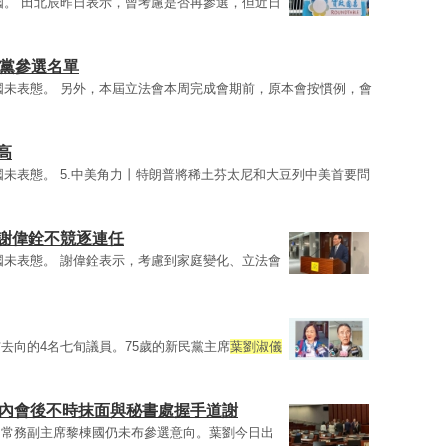
國。 田北辰昨日表示，曾考慮是否再參選，但近日
民黨參選名單
國未表態。 另外，本屆立法會本周完成會期前，原本會按慣例，會
高
國未表態。 5.中美角力丨特朗普將稀土芬太尼和大豆列中美首要問
員謝偉銓不競逐連任
國未表態。 謝偉銓表示，考慮到家庭變化、立法會
去向的4名七旬議員。75歲的新民黨主席
葉劉淑儀
 內會後不時抹面與秘書處握手道謝
和常務副主席黎棟國仍未布參選意向。葉劉今日出