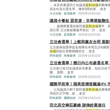
... 未宣布棄選的七旬議員
葉劉淑儀
和黎棟
員去向及出選名單。擁有9席的第 ...
全文
今日信報
政壇脈搏
2025年10月23日
議員今餐敍 梁君彥：非畢業飯翻生
... 。盛傳將棄選的新民黨
葉劉淑儀
重申，
員出席 立法會秘書處早前以「許 ...
全文
今日信報
政壇脈搏
2025年10月23日
立法會選舉丨上載與黨友合照 葉劉
立法會換屆選舉提名期將在本周五(24)展開
淑儀
與副主席黎棟國未交 ...
全文
即時新聞
時事脈搏
2025年10月22日
立法會選舉丨幾日內公布參選名單 
立法會已有22名議員宣布棄選，包括10名
國。 葉劉 ...
全文
即時新聞
時事脈搏
2025年10月22日
國際早班車丨蘋果股價曾飆逾4% 
... 七旬議員只剩下新民黨
葉劉淑儀
及黎棟
局長許正宇稱，政 ...
全文
即時新聞
國際財經
2025年10月21日
田北辰交棒莊豪鋒 謝偉銓棄連任