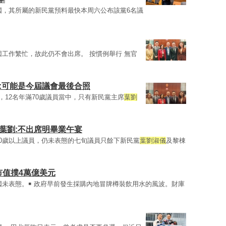
國，其所屬的新民黨預料最快本周六公布該黨6名議
因工作繁忙，故此仍不會出席。 按慣例舉行 無官
:可能是今屆議會最後合照
，12名年滿70歲議員當中，只有新民黨主席
葉劉
葉劉:不出席明畢業午宴
70歲以上議員，仍未表態的七旬議員只餘下新民黨
葉劉淑儀
及黎棟
市值撲4萬億美元
國未表態。￭ 政府早前發生採購內地冒牌樽裝飲用水的風波。財庫