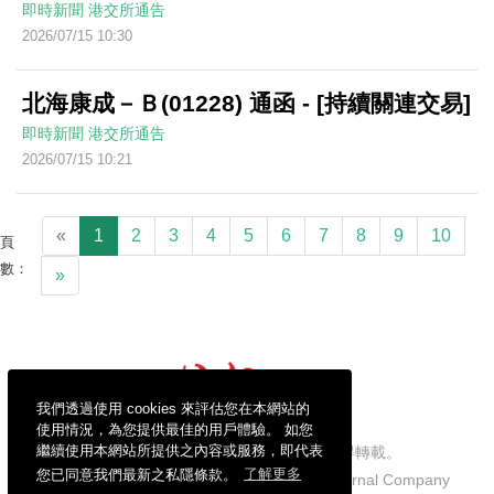
即時新聞
港交所通告
2026/07/15 10:30
北海康成－Ｂ(01228) 通函 - [持續關連交易]
即時新聞
港交所通告
2026/07/15 10:21
«
1
2
3
4
5
6
7
8
9
10
頁
數：
»
我們透過使用 cookies 來評估您在本網站的
使用情況，為您提供最佳的用戶體驗。 如您
繼續使用本網站所提供之內容或服務，即代表
信報財經新聞有限公司版權所有，不得轉載。
您已同意我們最新之私隱條款。
了解更多
Copyright © 2026 Hong Kong Economic Journal Company