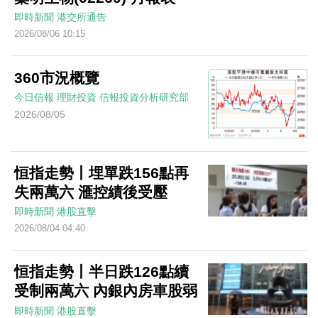
即時新聞
港交所通告
2026/08/06 10:15
360市況概覽
今日信報
理財投資
信報投資分析研究部
2026/08/05
恒指走勢丨埋單跌156點再
失兩萬六 滙控績後受壓
即時新聞
港股直擊
2026/08/04 04:40
恒指走勢丨半日跌126點續
受制兩萬六 內銀內房車股弱
即時新聞
港股直擊