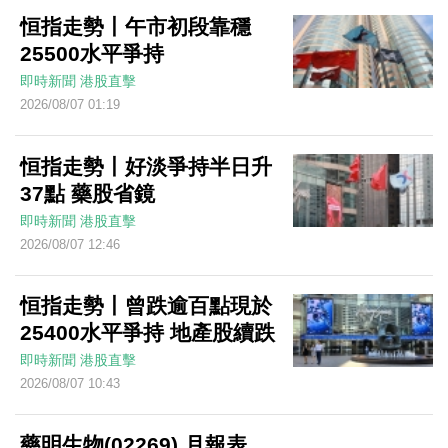
恒指走勢丨午市初段靠穩
25500水平爭持
即時新聞
港股直擊
2026/08/07 01:19
恒指走勢丨好淡爭持半日升
37點 藥股省鏡
即時新聞
港股直擊
2026/08/07 12:46
恒指走勢丨曾跌逾百點現於
25400水平爭持 地產股續跌
即時新聞
港股直擊
2026/08/07 10:43
藥明生物(02269) 月報表