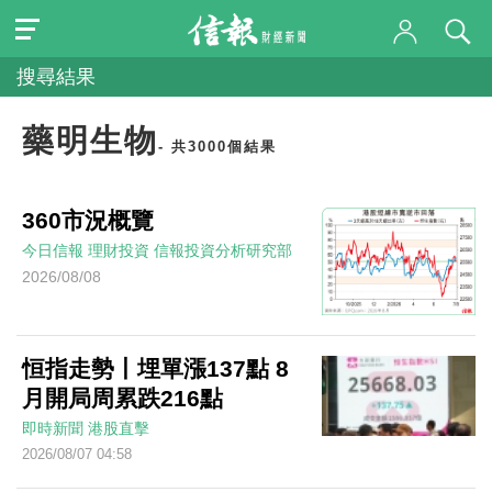
搜尋結果
藥明生物
- 共3000個結果
360市況概覽
今日信報
理財投資
信報投資分析研究部
2026/08/08
恒指走勢丨埋單漲137點 8
月開局周累跌216點
即時新聞
港股直擊
2026/08/07 04:58