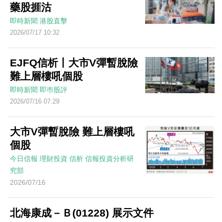
藥股捱沽
即時新聞
港股直擊
2026/07/17 10:32
EJFQ信析丨大市V彈暫脫險
難上層樓吼個股
即時新聞
即巿股評
2026/07/16 07:29
大市V彈暫脫險 難上層樓吼
個股
今日信報
理財投資
信析
信報投資分析研
究部
2026/07/16
北海康成－Ｂ(01228) 展示文件