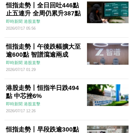
恒指走勢丨全日回吐446點
止五連升 全周仍累升387點
即時新聞
港股直擊
2026/07/17 05:56
恒指走勢丨午後跌幅擴大至
逾600點 智譜瀉逾兩成
即時新聞
港股直擊
2026/07/17 01:29
港股走勢丨恒指半日跌494
點 中芯挫6%
即時新聞
港股直擊
2026/07/17 12:26
恒指走勢丨早段跌逾300點