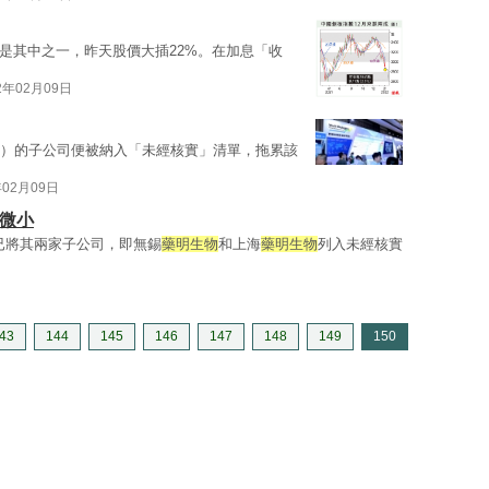
9）是其中之一，昨天股價大插22%。在加息「收
2年02月09日
69）的子公司便被納入「未經核實」清單，拖累該
年02月09日
響微小
部已將其兩家子公司，即無錫
藥明生物
和上海
藥明生物
列入未經核實
43
144
145
146
147
148
149
150