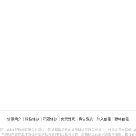
|
|
|
|
|
|
信報簡介
服務條款
私隱條款
免責聲明
廣告查詢
加入信報
聯絡信報
資料由財經智珠網有限公司提供。期貨指數資料由天滙財經有限公司提供。外滙及黃金報價由
，本網站內容亦並非就任何個別投資者的特定投資目標、財務狀況及個別需要而編製。投資者