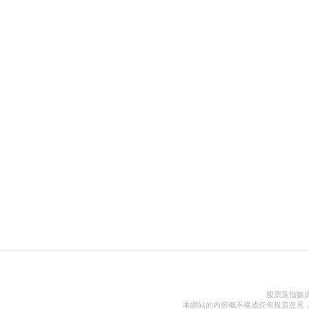
股票及指數
本網站的內容概不構成任何投資意見