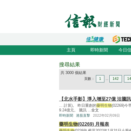
主頁
即時新聞
今日
搜尋結果
共 3000 個結果
頁數：
1
...
142
1
【北水手影】淨入增至27億 沽騰訊
... 計算)。 昨日重創的
藥明生物
(02269
9.24億元。 騰訊 ...
全文
即時新聞
港股直擊
2022年02月09日
藥明生物
(02269) 月報表
藥明生物
(02269) 截至2022年1月31日止股