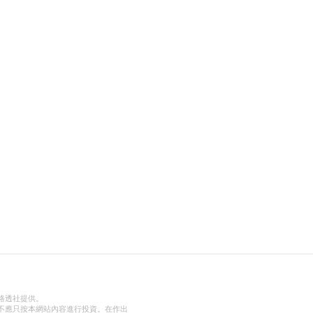
路透社提供。
不應只按本網站內容進行投資。在作出