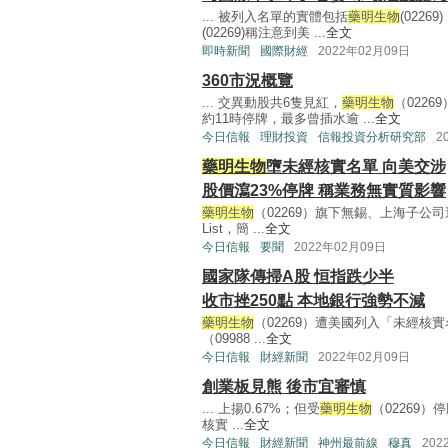
... 被列入名單的實體包括
藥明生物
(022
(02269)稱注意到美 ...
全文
即時新聞
國際財經
2022年02月09日
360市況概覽
... 交異動股共6隻見紅，
藥明生物
（022
約11時停牌，最多曾插水逾 ...
全文
今日信報
理財投資
信報投資分析研究部
2
藥明生物
墮未經核實名單 向美交涉
股價瀉23%停牌 稱業務無實質影響
藥明生物
（02269）旗下無錫、上海子公司遭
List，簡 ...
全文
今日信報
要聞
2022年02月09日
國家隊傳掃A股 恒指跌少半
收市挫250點 本地銀行強勢不減
藥明生物
（02269）遭美國列入「未經核實名單
（09988 ...
全文
今日信報
財經新聞
2022年02月09日
創業板見熊 後市宜審慎
... 上揚0.67%；但受
藥明生物
（02269
核實 ...
全文
今日信報
財經新聞
神州最前線
穆真
202