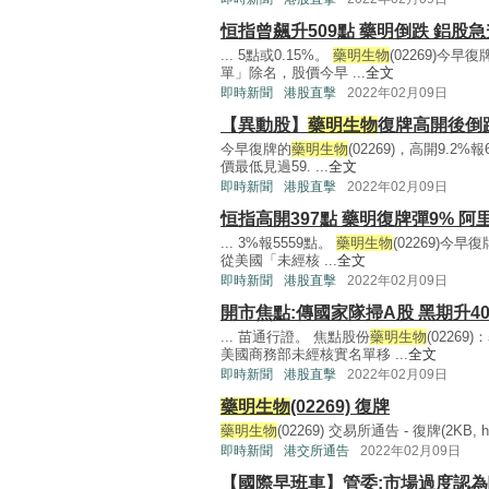
恒指曾飆升509點 藥明倒跌 鋁股急
... 5點或0.15%。
藥明生物
(02269)
單」除名，股價今早 ...
全文
即時新聞
港股直擊
2022年02月09日
【異動股】
藥明生物
復牌高開後倒跌
今早復牌的
藥明生物
(02269)，高開9
價最低見過59. ...
全文
即時新聞
港股直擊
2022年02月09日
恒指高開397點 藥明復牌彈9% 阿
... 3%報5559點。
藥明生物
(02269)今
從美國「未經核 ...
全文
即時新聞
港股直擊
2022年02月09日
開市焦點:傳國家隊掃A股 黑期升40
... 苗通行證。 焦點股份
藥明生物
(0226
美國商務部未經核實名單移 ...
全文
即時新聞
港股直擊
2022年02月09日
藥明生物
(02269) 復牌
藥明生物
(02269) 交易所通告 - 復牌(2KB, htm
即時新聞
港交所通告
2022年02月09日
【國際早班車】管委:市場過度認