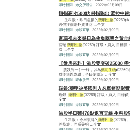
即時新聞
港交所通告
2022年02月09日
恒指高收500點 科指跑出 滙控中
... 生科股：昨日急插的
藥明生物
(0226
過仍獲個別外資券商 ...
全文
即時新聞
港股直擊
2022年02月09日
富瑞視未來幾日為收集藥明之黃金
富瑞
藥明生物
(02269) 評級：買入 目標價
國 ...
全文
即時新聞
港股直擊
2022年02月09日
【盤房來料】港股要突破25000 
... 股跌到一仆一碌，以為
藥明生物
(022
成後無以為繼，半日倒跌近 ...
全文
即時新聞
即巿股評
2022年02月09日
瑞銀:藥明被美國列入名單短期影響有
瑞銀
藥明生物
(02269) 評級：買入 目標價：
全文
即時新聞
港股直擊
2022年02月09日
港股半日彈478點返百天線 生科股
... 生科股：今早復牌的
藥明生物
(0226
差藍籌；同系藥明 ...
全文
即時新聞
港股直擊
2022年02月09日