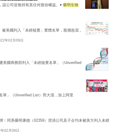
69)，該公司並無持有其任何股份權益。￭
藥明生物
69）被美國列入「未經核實」實體名單，股價急瀉，
022年02月09日
美國商務部列入「未經核實名單」（Unverified
」（Unverified List）而大瀉，加上阿里
）停牌﹝同系藥明康德（02359）澄清公司及子企均未被美方列入未經
2年02月09日