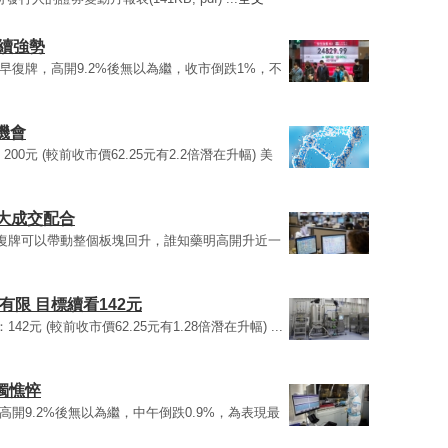
銀續強勢
9)今早復牌，高開9.2%後無以為繼，收市倒跌1%，不
機會
：200元 (較前收市價62.25元有2.2倍潛在升幅) 美
需大成交配合
69)復牌可以帶動整個板塊回升，誰知藥明高開升近一
限 目標續看142元
142元 (較前收市價62.25元有1.28倍潛在升幅) ...
獨憔悴
9)，高開9.2%後無以為繼，中午倒跌0.9%，為表現最