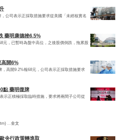
升
今早復牌，公司表示正採取措施要求從美國「未經核實名
 藥明康德挫6.5%
.2%報68元，已暫時為盤中高位，之後股價倒跌，拖累股
里高開6%
早復牌，高開9.2%報68元，公司表示正採取措施要求
0點 藥明復牌
9)：表示正積極採取臨時措施，要求將兩間子公司從
) ...
全文
為歐央行政策轉進取