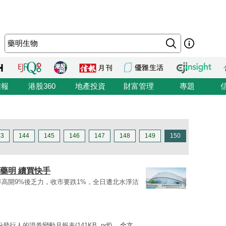
信報
港股360
地產投資
財富管理
專題
43
144
145
146
147
148
149
150
藥明 續買快手
)今早高開9%後乏力，收市要跌1%，全日遭北水淨沽
份發行人的證券變動月報表(141KB, pdf) ...
全文