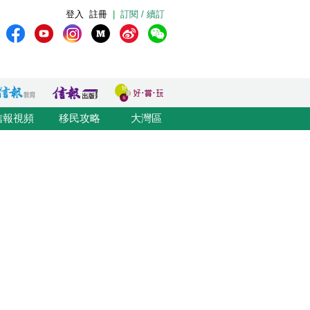
登入
註冊
|
訂閱 / 續訂
信報視頻
移民攻略
大灣區