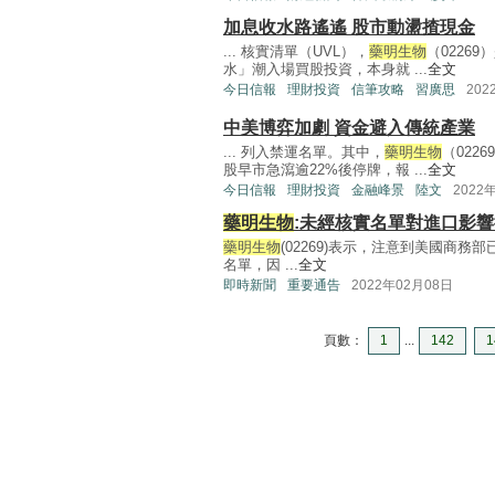
加息收水路遙遙 股市動盪揸現金
... 核實清單（UVL），
藥明生物
（0226
水」潮入場買股投資，本身就 ...
全文
今日信報
理財投資
信筆攻略
習廣思
202
中美博弈加劇 資金避入傳統產業
... 列入禁運名單。其中，
藥明生物
（022
股早市急瀉逾22%後停牌，報 ...
全文
今日信報
理財投資
金融峰景
陸文
2022
藥明生物
:未經核實名單對進口影
藥明生物
(02269)表示，注意到美國商務
名單，因 ...
全文
即時新聞
重要通告
2022年02月08日
頁數：
1
...
142
1