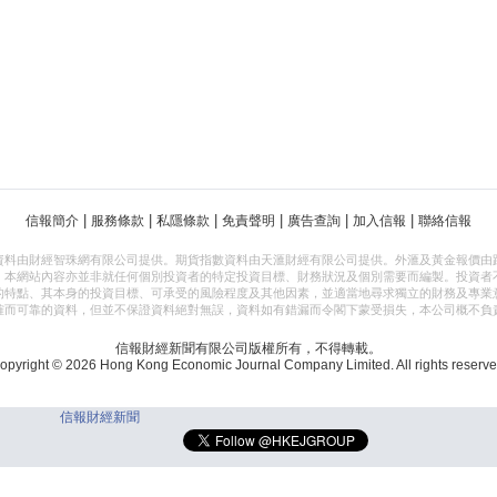
|
|
|
|
|
|
信報簡介
服務條款
私隱條款
免責聲明
廣告查詢
加入信報
聯絡信報
資料由財經智珠網有限公司提供。期貨指數資料由天滙財經有限公司提供。外滙及黃金報價由
，本網站內容亦並非就任何個別投資者的特定投資目標、財務狀況及個別需要而編製。投資者
的特點、其本身的投資目標、可承受的風險程度及其他因素，並適當地尋求獨立的財務及專業
確而可靠的資料，但並不保證資料絕對無誤，資料如有錯漏而令閣下蒙受損失，本公司概不負
信報財經新聞有限公司版權所有，不得轉載。
opyright © 2026 Hong Kong Economic Journal Company Limited. All rights reserve
信報財經新聞