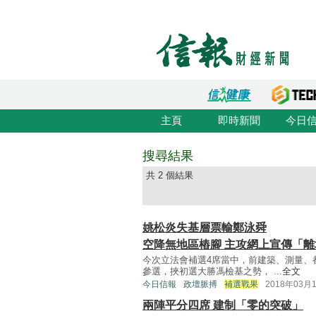
主頁
即時新聞
今日
搜尋結果
共 2 個結果
姚松炎失基層票輸鄭泳舜
空降無地區樁腳 主攻網上宣傳「離
今次立法會補選4席當中，前建築、測量、
參選，挾初選大勝馮檢基之勢， ...
全文
今日信報
政壇脈搏
補選戰果
2018年03月
兩陣平分四席 建制「零的突破」