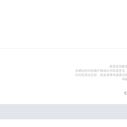
股票及指數
本網站的內容概不構成任何投資意見
任何投資決定前，投資者應考慮產品
準
C