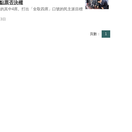
組點票否決權
的其中4席。打出「全取四席」口號的民主派目標
13日
頁數：
1