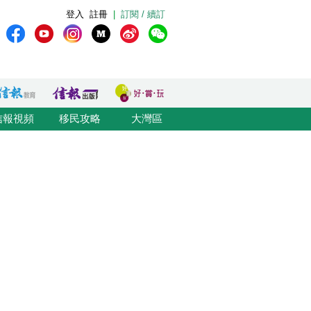
登入
註冊
|
訂閱 / 續訂
信報視頻
移民攻略
大灣區