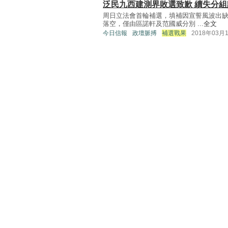
泛民九西建測界敗選致歉 續失分
周日立法會首輪補選，填補因宣誓風波出缺
落空，僅由區諾軒及范國威分別 ...
全文
今日信報
政壇脈搏
補選戰果
2018年03月