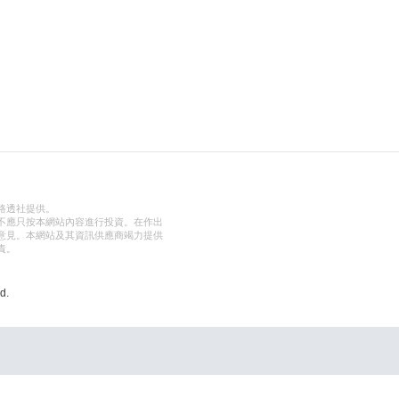
路透社提供。
不應只按本網站內容進行投資。在作出
意見。本網站及其資訊供應商竭力提供
責。
d.