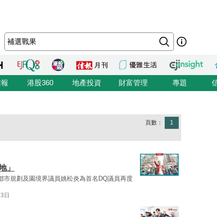
信報
港股360
地產投資
財富管理
專題
頁數：
1
地」
都市規劃及園境界議員姚松炎為首名DQ議員再度
13日