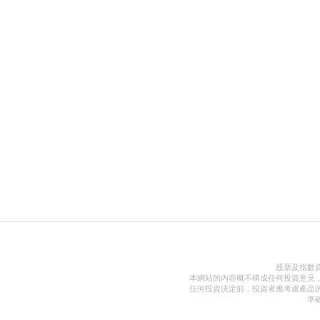
股票及指數
本網站的內容概不構成任何投資意見
任何投資決定前，投資者應考慮產品
準