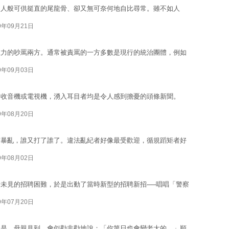
常人般可供挺直的尾龍骨、卻又無可奈何地自比尋常。雖不如人
9年09月21日
推力的吵罵兩方。通常被責罵的一方多數是現行的統治團體，例如
9年09月03日
開收音機或電視機，湧入耳目者均是令人感到擔憂的頭條新聞。
9年08月20日
有暴亂，誰又打了誰了。違法亂紀者好像最受歡迎，循規蹈矩者好
9年08月02日
未見的招聘困難，於是出動了當時新型的招聘新招──唱唱「警察
9年07月20日
如是。母親見到，會似勸非勸地說：「你第日也會變老大的。」順