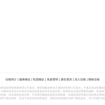
|
|
|
|
|
|
信報簡介
服務條款
私隱條款
免責聲明
廣告查詢
加入信報
聯絡信報
資料由財經智珠網有限公司提供。期貨指數資料由天滙財經有限公司提供。外滙及黃金報價由
，本網站內容亦並非就任何個別投資者的特定投資目標、財務狀況及個別需要而編製。投資者
的特點、其本身的投資目標、可承受的風險程度及其他因素，並適當地尋求獨立的財務及專業
確而可靠的資料，但並不保證資料絕對無誤，資料如有錯漏而令閣下蒙受損失，本公司概不負