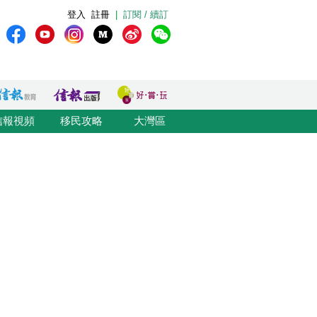
登入
註冊
|
訂閱 / 續訂
信報視頻
移民攻略
大灣區