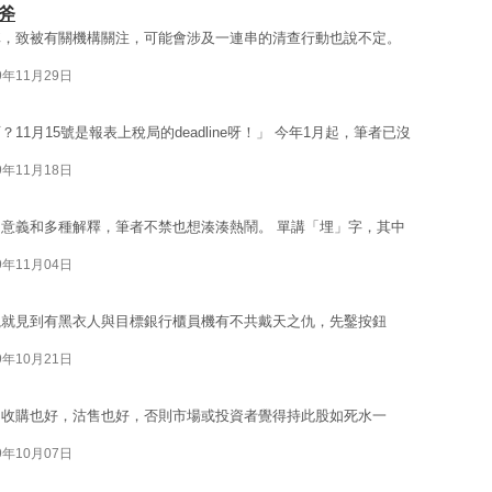
斧
稱，致被有關機構關注，可能會涉及一連串的清查行動也說不定。
9年11月29日
1月15號是報表上稅局的deadline呀！」 今年1月起，筆者已沒
9年11月18日
意義和多種解釋，筆者不禁也想湊湊熱鬧。 單講「埋」字，其中
9年11月04日
視就見到有黑衣人與目標銀行櫃員機有不共戴天之仇，先鑿按鈕
9年10月21日
，收購也好，沽售也好，否則市場或投資者覺得持此股如死水一
9年10月07日