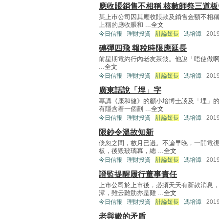
應收賬銷售不相稱 核數師祭三道板
某上市公司因其應收賬款及銷售金額不相
上稱的應收賬和 ...
全文
今日信報
理財投資
計論短長
馮培漳
201
磚彈四飛 報稅時限應延長
前星期電約行內老友茶敍。他說「唔使做啊？1
...
全文
今日信報
理財投資
計論短長
馮培漳
201
廣東話說「埋」字
專講《康和健》的顧小培博士談及「埋」的
有隱含着一個劃 ...
全文
今日信報
理財投資
計論短長
馮培漳
201
限鈔令溫故知新
倏忽之間，數月已過。不論早晚，一開電
板，後毀玻璃幕，總 ...
全文
今日信報
理財投資
計論短長
馮培漳
201
證監提醒履行董事責任
上市公司於上市後，必須天天有新款消息
潭，雖云雞肋亦是雞 ...
全文
今日信報
理財投資
計論短長
馮培漳
201
老與嫩的矛盾