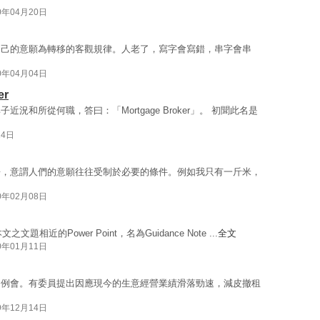
0年04月20日
自己的意願為轉移的客觀規律。人老了，寫字會寫錯，串字會串
0年04月04日
er
和所從何職，答曰：「Mortgage Broker」。 初聞此名是
14日
語，意謂人們的意願往往受制於必要的條件。例如我只有一斤米，
0年02月08日
近的Power Point，名為Guidance Note ...
全文
0年01月11日
的例會。有委員提出因應現今的生意經營業績滑落勁速，減皮撤租
9年12月14日