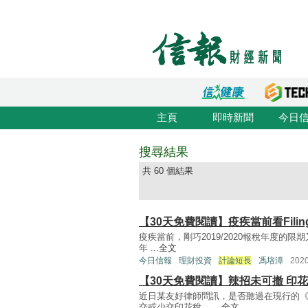
主頁
即時新聞
今日
搜尋結果
共 60 個結果
【30天免費閱讀】疫疾當前看Filin
疫疾當前，剛巧2019/2020報稅年度的
年 ...
全文
今日信報
理財投資
計論短長
馮培漳
202
【30天免費閱讀】辣招未可撤 印
近日某友好律師問訊，是否聽過在現行的
交或少交印花稅。 ...
全文