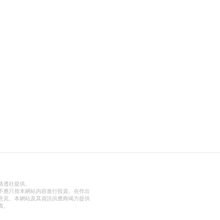
路透社提供。
不應只按本網站內容進行投資。在作出
意見。本網站及其資訊供應商竭力提供
責。