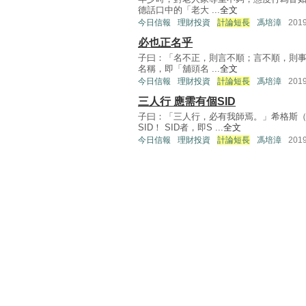
德話口中的「老大 ...
全文
今日信報
理財投資
計論短長
馮培漳
201
必也正名乎
子曰：「名不正，則言不順；言不順，則
名稱，即「舖頭名 ...
全文
今日信報
理財投資
計論短長
馮培漳
201
三人行 應需有個SID
子曰：「三人行，必有我師焉。」希格斯（H
SID！ SID者，即S ...
全文
今日信報
理財投資
計論短長
馮培漳
201