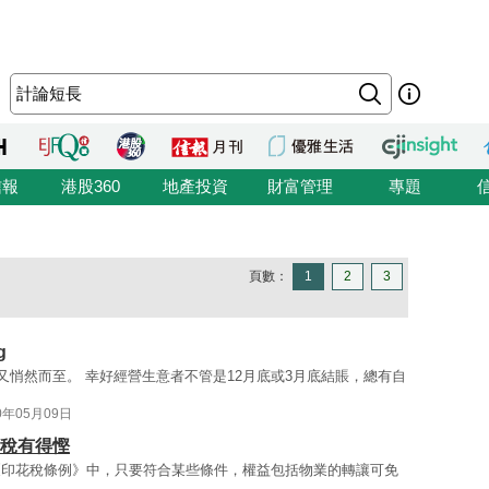
信報
港股360
地產投資
財富管理
專題
頁數：
1
2
3
g
限期又悄然而至。 幸好經營生意者不管是12月底或3月底結賬，總有自
0年05月09日
花稅有得慳
《印花稅條例》中，只要符合某些條件，權益包括物業的轉讓可免