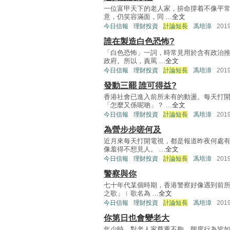
一位富甲天下的老人家，拚命撐着不像平
意，仍笑容滿面，同 ...
全文
今日信報
理財投資
計論短長
馮培漳
201
誰在製造白色恐怖?
「白色恐怖」一詞，時常見用於含有政治
政府。所以，責罵 ...
全文
今日信報
理財投資
計論短長
馮培漳
201
發動三罷 誰可得益?
香港社會已進入前所未有的動盪。每天打
「怎麼又係呢啲」？ ...
全文
今日信報
理財投資
計論短長
馮培漳
201
為營步步嗟何及
近月來每天打開電視，都是報道昨夜何處
像羞得不想見人。 ...
全文
今日信報
理財投資
計論短長
馮培漳
201
警察與你
七十年代某個時期，香港警察好像遇到前所
之歌」﹝歌名為 ...
全文
今日信報
理財投資
計論短長
馮培漳
201
你第日也會變老大
年少時，對老人家尊重不夠，態度行為皆