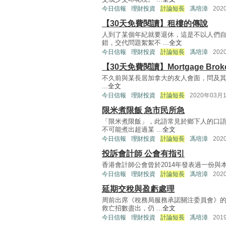
今日信報
理財投資
計論短長
馮培漳
202
【30天免費閱讀】租樓的傳說
人到了某個年紀就要退休，這是不以人們
錯，交代問題絮絮不 ...
全文
今日信報
理財投資
計論短長
馮培漳
202
【30天免費閱讀】Mortgage Brok
不久前與某長居加拿大的友人會面，問及其子近況
...
全文
今日信報
理財投資
計論短長
2020年03月
限米煮限飯 急市民所急
「限米煮限飯」，此語常見於鄉下人的口
不可能煮出超過某 ...
全文
今日信報
理財投資
計論短長
馮培漳
202
投訴會計師 公會有指引
香港會計師公會曾於2014年發表過一份與本文之文題相
今日信報
理財投資
計論短長
馮培漳
202
延期交稅與盈虧處理
周前出席《稅務局服務承諾關注委員會》
救亡招數盡出，仍 ...
全文
今日信報
理財投資
計論短長
馮培漳
201