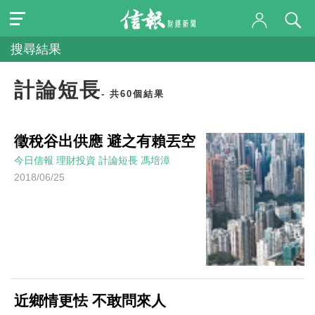
搜尋結果
計論短長
- 共60個結果
徵稅谷出供應 避之有賴丟空
今日信報
理財投資
計論短長
馮培漳
2018/06/25
近鄉情更怯 不敢問來人