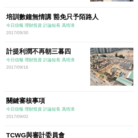
培訓數鐘無情講 豁免只予陌路人
今日信報
理財投資
計論短長
馮培漳
2017/09/30
計提利潤不再朝三暮四
今日信報
理財投資
計論短長
馮培漳
2017/09/16
關鍵審核事項
今日信報
理財投資
計論短長
馮培漳
2017/09/02
TCWG與審計委員會