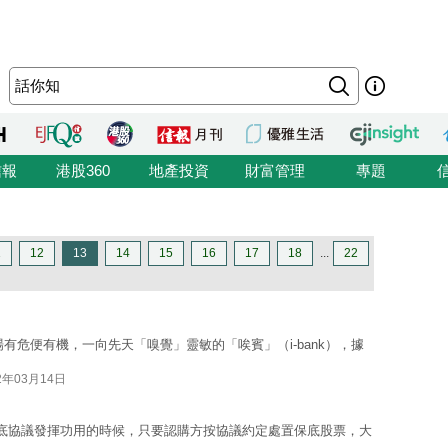
信報
港股360
地產投資
財富管理
專題
1
12
13
14
15
16
17
18
...
22
有危便有機，一向先天「嗅覺」靈敏的「唉賓」（i-bank），據
2年03月14日
底協議發揮功用的時候，只要認購方按協議約定處置保底股票，大