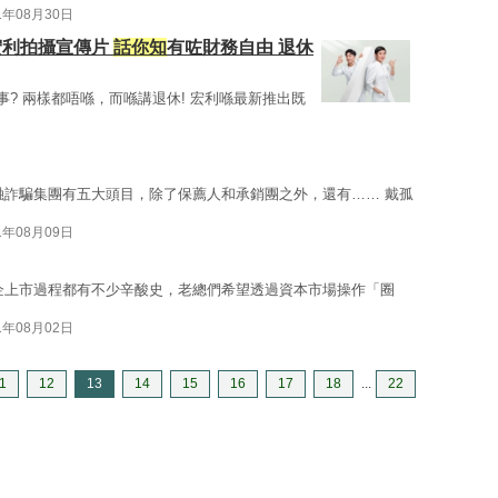
1年08月30日
宏利拍攝宣傳片
話你知
有咗財務自由 退休
事? 兩樣都唔喺，而喺講退休! 宏利喺最新推出既
融詐騙集團有五大頭目，除了保薦人和承銷團之外，還有…… 戴孤
1年08月09日
企上市過程都有不少辛酸史，老總們希望透過資本市場操作「圈
1年08月02日
1
12
13
14
15
16
17
18
...
22