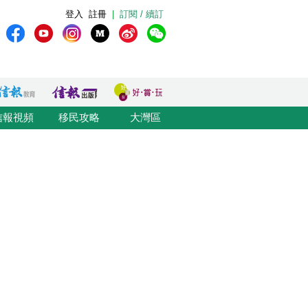
登入
註冊
|
訂閱 / 續訂
信報視頻
移民攻略
大灣區