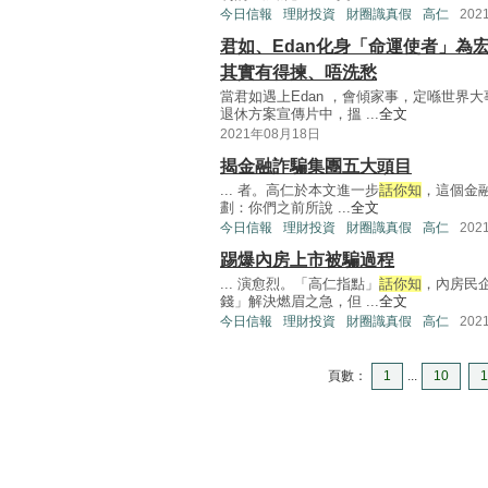
今日信報
理財投資
財圈識真假
高仁
202
君如、Edan化身「命運使者」為
其實有得揀、唔洗愁
當君如遇上Edan ，會傾家事，定喺世界大
退休方案宣傳片中，搵 ...
全文
2021年08月18日
揭金融詐騙集團五大頭目
... 者。高仁於本文進一步
話你知
，這個金
劃：你們之前所說 ...
全文
今日信報
理財投資
財圈識真假
高仁
202
踢爆內房上市被騙過程
... 演愈烈。「高仁指點」
話你知
，內房民
錢」解決燃眉之急，但 ...
全文
今日信報
理財投資
財圈識真假
高仁
202
頁數：
1
...
10
1