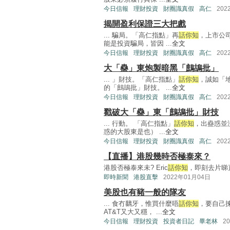
今日信報
理財投資
財圈識真假
高仁
202
揭開盈利保證三大把戲
... 騙局。「高仁指點」再
話你知
，上市公
能是投資騙局，皆因 ...
全文
今日信報
理財投資
財圈識真假
高仁
202
大「蠱」東炮製暗黑「鷓鴣批」
... 」財技。「高仁指點」
話你知
，誠如「
的「鷓鴣批」財技。 ...
全文
今日信報
理財投資
財圈識真假
高仁
202
戳破大「蠱」東「鷓鴣批」財技
... 行動。 「高仁指點」
話你知
，出蠱惑並
惑的大股東是也） ...
全文
今日信報
理財投資
財圈識真假
高仁
202
【直播】港股幾時否極泰來？
港股否極泰來未? Eric
話你知
，即刻去片睇直
即時新聞
港股直擊
2022年01月04日
美股也有豬一般的隊友
... 食冇黐牙，惟買什麼唔
話你知
，要自己揀
AT&T又大又穩， ...
全文
今日信報
理財投資
投資者日記
畢老林
2