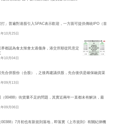
打」普遍對港股引入SPAC表示歡迎，一方面可提供傳統IPO（首
1年10月25日
業界都認為食太辣會太過傷身，港交所順從民意定
文
1年10月04日
司先合併股份（合股），之後再建議供股，先合後供是確保融資渠
1年09月13日
（00488）街貨量不足的問題，其實近兩年一直都未有解決，最
1年09月06日
00388）7月初也有新規則落地，即落實《上市規則》有關紀律機