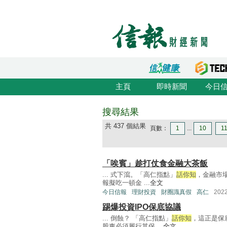
主頁
即時新聞
今日
搜尋結果
共 437 個結果
頁數：
1
...
10
1
「唉賓」趁打仗食金融大茶飯
... 式下瀉。「高仁指點」
話你知
，金融市場
報擬吃一頓金 ...
全文
今日信報
理財投資
財圈識真假
高仁
202
踢爆投資IPO保底協議
... 倒蝕？ 「高仁指點」
話你知
，這正是保
股東必須履行其保 ...
全文