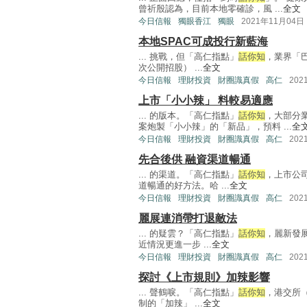
曾祈殷認為，目前本地零確診，風 ...
全文
今日信報
獨眼香江
獨眼
2021年11月04日
本地SPAC可成投行新藍海
... 挑戰，但「高仁指點」
話你知
，業界「巴
次公開招股） ...
全文
今日信報
理財投資
財圈識真假
高仁
202
上市「小小辣」 料較易適應
... 的版本。「高仁指點」
話你知
，大部分
案炮製「小小辣」的「新品」，預料 ...
全
今日信報
理財投資
財圈識真假
高仁
202
先合後供 融資渠道暢通
... 的渠道。「高仁指點」
話你知
，上市公
道暢通的好方法。哈 ...
全文
今日信報
理財投資
財圈識真假
高仁
202
麗展連消帶打退敵法
... 的疑雲？「高仁指點」
話你知
，麗新發展
近情況更進一步 ...
全文
今日信報
理財投資
財圈識真假
高仁
202
探討《上市規則》加辣影響
... 聲鶴唳。「高仁指點」
話你知
，港交所（
制的「加辣」 ...
全文