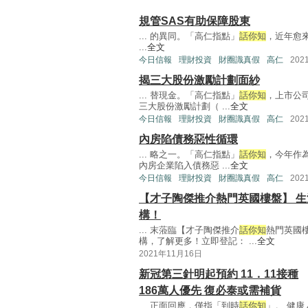
規管SAS有助保障股東
... 的異同。「高仁指點」
話你知
，近年愈來愈
...
全文
今日信報
理財投資
財圈識真假
高仁
202
揭三大股份激勵計劃面紗
... 替現金。「高仁指點」
話你知
，上市公
三大股份激勵計劃（ ...
全文
今日信報
理財投資
財圈識真假
高仁
202
內房陷債務惡性循環
... 略之一。「高仁指點」
話你知
，今年作
內房企業陷入債務惡 ...
全文
今日信報
理財投資
財圈識真假
高仁
202
【才子陶傑推介熱門英國樓盤】 生活
構！
... 末蒞臨【才子陶傑推介
話你知
熱門英國樓
構，了解更多！立即登記： ...
全文
2021年11月16日
新冠第三針明起預約 11．11接種
186萬人優先 復必泰或需補貨
... 正面回應，僅指「到時
話你知
」。 健