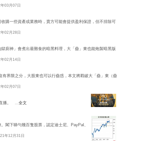
2年03月07日
司收購一些資產或業務時，賣方可能會提供盈利保證，但不排除可
2年02月28日
地獄廚神」會煮出最難食的暗黑料理，大「蠱」東也能炮製暗黑版
2年02月14日
沒有界限之分，大股東也可以行蠱惑，本文將戳破大「蠱」東（蠱
2年02月07日
播。 ...
全文
。閣下睇勻幾百隻股票，認定迪士尼、PayPal、
021年12月31日