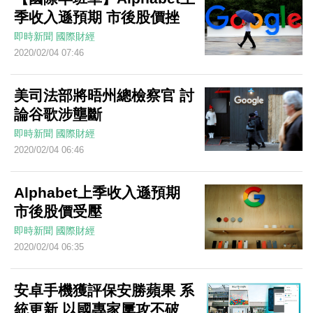
季收入遜預期 市後股價挫
即時新聞
國際財經
2020/02/04 07:46
美司法部將晤州總檢察官 討
論谷歌涉壟斷
即時新聞
國際財經
2020/02/04 06:46
Alphabet上季收入遜預期
市後股價受壓
即時新聞
國際財經
2020/02/04 06:35
安卓手機獲評保安勝蘋果 系
統更新 以國專家屢攻不破