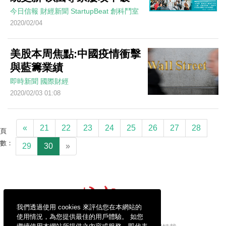
今日信報
財經新聞
StartupBeat 創科鬥室
2020/02/04
美股本周焦點:中國疫情衝擊
與藍籌業績
即時新聞
國際財經
2020/02/03 01:08
«
21
22
23
24
25
26
27
28
頁
數：
29
30
»
我們透過使用 cookies 來評估您在本網站的
使用情況，為您提供最佳的用戶體驗。 如您