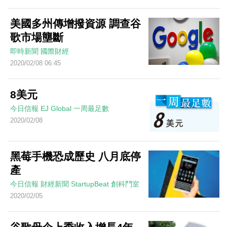
美國多州傳增撥資源 調查谷
歌市場壟斷
即時新聞
國際財經
2020/02/08 06:45
8美元
今日信報
EJ Global
一周最足數
2020/02/08
黑莓手機恐成歷史 八月底停
產
今日信報
財經新聞
StartupBeat 創科鬥室
2020/02/05