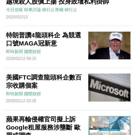
越境殺人股價上揚 投身政壇私利掛帥
今日信報
時事評論
林行止專欄
林行止
2020/02/13
特朗普讚4龍頭科企 為競選
口號MAGA冠新意
即時新聞
國際財經
2020/02/12 09:15
美國FTC調查龍頭科企數百
宗收購個案
即時新聞
國際財經
2020/02/12 03:28
蘋果再輸侵權官司擬上訴
Google租屋服務涉壟斷 歐