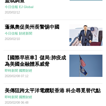
盟或調查
今日信報
EJ Global
2020/02/12
蓬佩奧促美州長警惕中國
今日信報
財經新聞
2020/02/10
【國際早班車】儲局:肺疫成
為美國金融體系威脅
即時新聞
國際財經
2020/02/08 07:12
美傳阻跨太平洋電纜駁香港 科企尋覓替代點
即時新聞
國際財經
2020/02/08 06:48