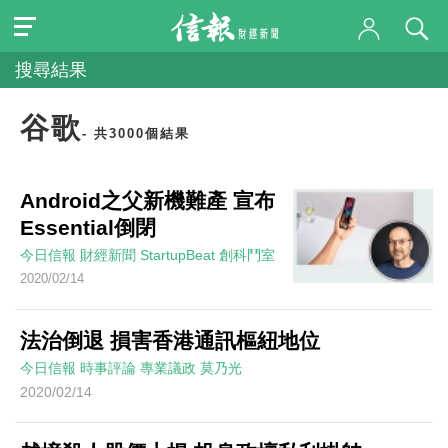
搜尋結果
谷歌
- 共3000個結果
Android之父新機難產 宣布
Essential倒閉
今日信報
財經新聞
StartupBeat 創科鬥室
2020/02/14
法治倒退 損害香港通訊樞紐地位
今日信報
時事評論
專業議政
莫乃光
2020/02/14