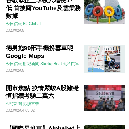
谷歌母企上季收入增長4年
低 首披露YouTube及雲業務
數據
今日信報
EJ Global
2020/02/05
德男拖99部手機扮塞車呃
Google Maps
今日信報
財經新聞
StartupBeat 創科鬥室
2020/02/05
開市焦點:疫情嚴峻A股難穩
恒指續考驗二萬六
即時新聞
港股直擊
2020/02/04 09:02
【國際早班車】Alphabet上