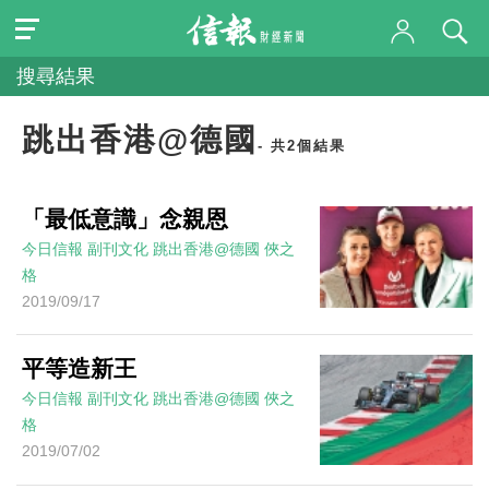
搜尋結果
跳出香港@德國
- 共2個結果
「最低意識」念親恩
今日信報
副刊文化
跳出香港@德國
俠之
格
2019/09/17
平等造新王
今日信報
副刊文化
跳出香港@德國
俠之
格
2019/07/02