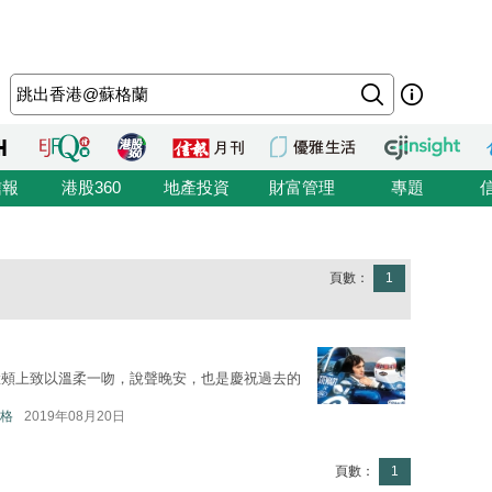
信報
港股360
地產投資
財富管理
專題
頁數：
1
臉頰上致以溫柔一吻，說聲晚安，也是慶祝過去的
格
2019年08月20日
頁數：
1