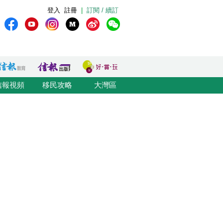
登入
註冊
|
訂閱 / 續訂
信報視頻
移民攻略
大灣區