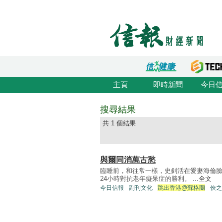
主頁
即時新聞
今日
搜尋結果
共 1 個結果
與爾同消萬古愁
臨睡前，和往常一樣，史釗活在愛妻海倫
24小時對抗老年癡呆症的勝利。 ...
全文
今日信報
副刊文化
跳出香港@蘇格蘭
俠之