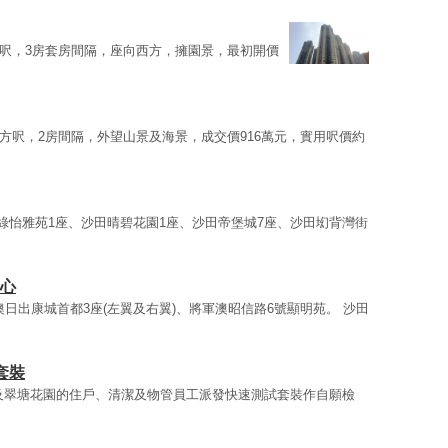
2方呎，3房套房間隔，座向西方，擁園景，最初開價
3方呎，2房間隔，外望山景及海景，成交價916萬元，實用呎價約
田綠怡雅苑1座、沙田晴碧花園1座、沙田帝堡城7座、沙田㘭背灣街
中心
澳日出康城首都3座(左翼及右翼)、將軍澳昭信路6號顯明苑。 沙田
套裝
及翠塘花園的住戶、清潔及物管員工派發快速測試套裝作自願檢