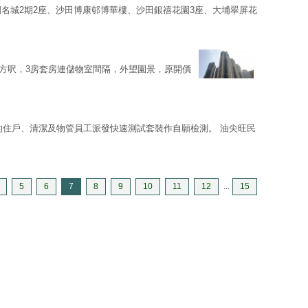
圍名城2期2座、沙田博康邨博華樓、沙田銀禧花園3座、大埔翠屏花
79方呎，3房套房連儲物室間隔，外望園景，原開價
的住戶、清潔及物管員工派發快速測試套裝作自願檢測。 油尖旺民
5
6
7
8
9
10
11
12
...
15