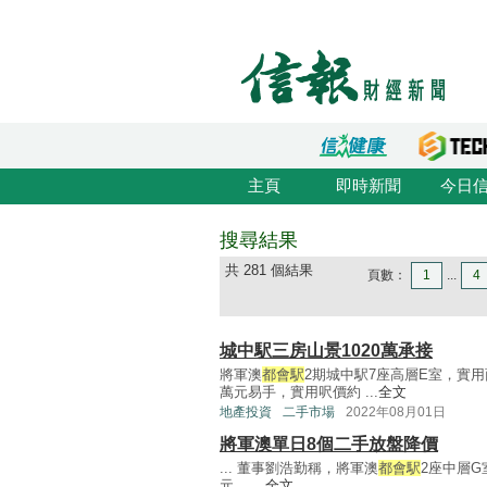
主頁
即時新聞
今日
搜尋結果
共 281 個結果
頁數：
1
...
4
城中駅三房山景1020萬承接
將軍澳
都會駅
2期城中駅7座高層E室，實用
萬元易手，實用呎價約 ...
全文
地產投資
二手市場
2022年08月01日
將軍澳單日8個二手放盤降價
... 董事劉浩勤稱，將軍澳
都會駅
2座中層G
元， ...
全文