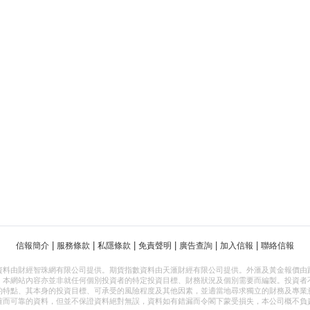
|
|
|
|
|
|
信報簡介
服務條款
私隱條款
免責聲明
廣告查詢
加入信報
聯絡信報
資料由財經智珠網有限公司提供。期貨指數資料由天滙財經有限公司提供。外滙及黃金報價由
，本網站內容亦並非就任何個別投資者的特定投資目標、財務狀況及個別需要而編製。投資者
的特點、其本身的投資目標、可承受的風險程度及其他因素，並適當地尋求獨立的財務及專業
確而可靠的資料，但並不保證資料絕對無誤，資料如有錯漏而令閣下蒙受損失，本公司概不負