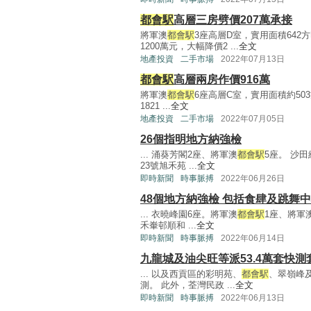
都會駅
高層三房劈價207萬承接
將軍澳
都會駅
3座高層D室，實用面積64
1200萬元，大幅降價2 ...
全文
地產投資
二手市場
2022年07月13日
都會駅
高層兩房作價916萬
將軍澳
都會駅
6座高層C室，實用面積約50
1821 ...
全文
地產投資
二手市場
2022年07月05日
26個指明地方納強檢
... 涌葵芳閣2座、將軍澳
都會駅
5座。 沙
23號旭禾苑 ...
全文
即時新聞
時事脈搏
2022年06月26日
48個地方納強檢 包括食肆及跳舞
... 衣曉峰園6座。將軍澳
都會駅
1座、將軍
禾輋邨順和 ...
全文
即時新聞
時事脈搏
2022年06月14日
九龍城及油尖旺等派53.4萬套快測
... 以及西貢區的彩明苑、
都會駅
、翠嶺峰
測。 此外，荃灣民政 ...
全文
即時新聞
時事脈搏
2022年06月13日