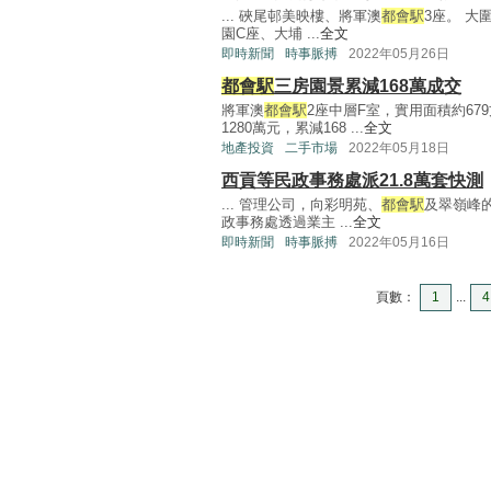
... 硤尾邨美映樓、將軍澳
都會駅
3座。 大
園C座、大埔 ...
全文
即時新聞
時事脈搏
2022年05月26日
都會駅
三房園景累減168萬成交
將軍澳
都會駅
2座中層F室，實用面積約6
1280萬元，累減168 ...
全文
地產投資
二手市場
2022年05月18日
西貢等民政事務處派21.8萬套快測
... 管理公司，向彩明苑、
都會駅
及翠嶺峰
政事務處透過業主 ...
全文
即時新聞
時事脈搏
2022年05月16日
頁數：
1
...
4