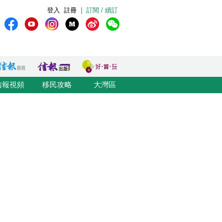
登入
註冊
|
訂閱 / 續訂
信報視頻
移民攻略
大灣區