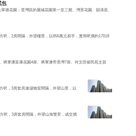
試包
及翠塘花園；荃灣區的麗城花園第一至三期、灣景花園、韻濤居、
3方呎，2房間隔，外望樓景，以856萬元易手，實用呎價約17018
座、將軍澳富康花園4座、將軍澳帝景灣7座、何文田俊民苑文賀
1方呎，3房套房連儲物室間隔，外望山景，以
33方呎，3房套房間隔，外望山海雙景，成交價