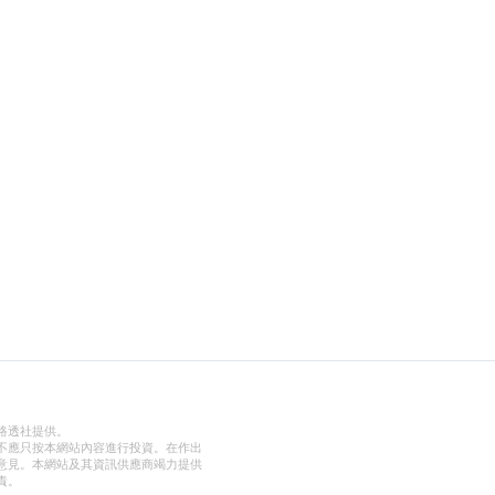
路透社提供。
不應只按本網站內容進行投資。在作出
意見。本網站及其資訊供應商竭力提供
責。