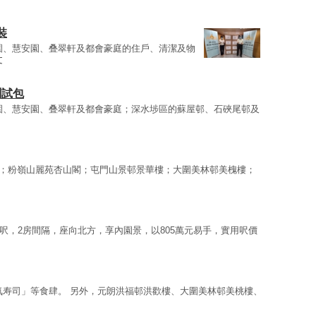
裝
園、慧安園、叠翠軒及都會豪庭的住戶、清潔及物
文
測試包
園、慧安園、叠翠軒及都會豪庭；深水埗區的蘇屋邨、石硤尾邨及
座；粉嶺山麗苑杏山閣；屯門山景邨景華樓；大圍美林邨美槐樓；
方呎，2房間隔，座向北方，享內園景，以805萬元易手，實用呎價
気寿司」等食肆。 另外，元朗洪福邨洪歡樓、大圍美林邨美桃樓、