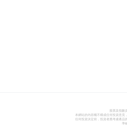
股票及指數
本網站的內容概不構成任何投資意見
任何投資決定前，投資者應考慮產品
準