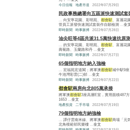
今日信報
地產市道
2022年07月29日
民政事務總署向五區派快速測試套
... 向安寧花園、彩明苑、
都會駅
、富麗花
管員工派發快速測試套裝作自願檢測 ...
全
即時新聞
時事脈搏
2022年07月28日
油尖旺等4區共派31.5萬快速抗原
... 的安寧花園、彩明苑、
都會駅
、富麗花
壽菊路、玉蘭路和丹 ...
全文
即時新聞
時事脈搏
2022年07月27日
65個指明地方納入強檢
... 宏福苑宏道閣；將軍澳
都會駅
城中駅9
牛池灣彩雲(二)邨 ...
全文
即時新聞
時事脈搏
2022年07月22日
都會駅
兩房向北805萬承接
將軍澳
都會駅
3座高層E室，實用面積487
1653 ...
全文
地產投資
二手市場
2022年07月19日
79個指明地方納強檢
... 譚仔雲南米線、將軍澳
都會駅
商場「元
北角模範邨民樂樓 ...
全文
即時新聞
時事脈搏
2022年07月15日