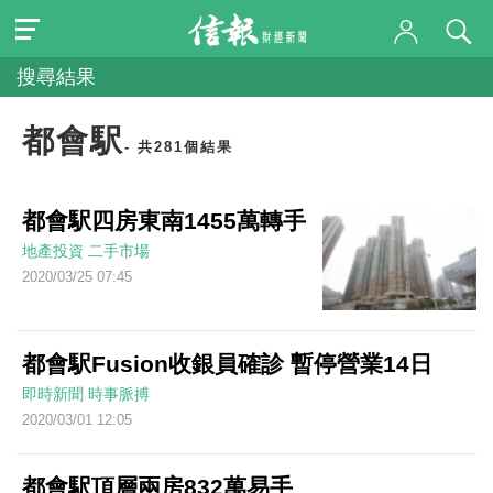
搜尋結果
都會駅
- 共281個結果
都會駅四房東南1455萬轉手
地產投資
二手市場
2020/03/25 07:45
都會駅Fusion收銀員確診 暫停營業14日
即時新聞
時事脈搏
2020/03/01 12:05
都會駅頂層兩房832萬易手