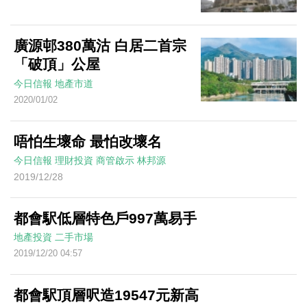
廣源邨380萬沽 白居二首宗
「破頂」公屋
今日信報
地產市道
2020/01/02
唔怕生壞命 最怕改壞名
今日信報
理財投資
商管啟示
林邦源
2019/12/28
都會駅低層特色戶997萬易手
地產投資
二手市場
2019/12/20 04:57
都會駅頂層呎造19547元新高