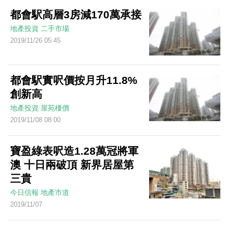
都會駅高層3房減170萬承接
地產投資
二手市場
2019/11/26 05:45
都會駅實呎價按月升11.8%
創新高
地產投資
屋苑樓價
2019/11/08 08:00
寶盈綠表呎造1.28萬冠將軍
澳 十日兩破頂 新界居屋第
三貴
今日信報
地產市道
2019/11/07