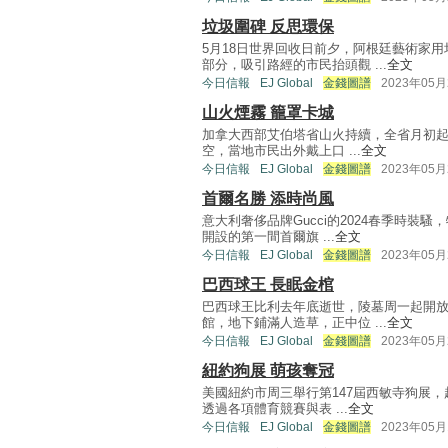
垃圾圍碑 反思環保
5月18日世界回收日前夕，阿根廷藝術家
部分，吸引路經的市民抬頭觀 ...
全文
今日信報
EJ Global
金錢圖譜
2023年05月
山火煙霧 籠罩卡城
加拿大西部艾伯塔省山火持續，全省月初起進
空，當地市民出外戴上口 ...
全文
今日信報
EJ Global
金錢圖譜
2023年05月
首爾名勝 添時尚風
意大利奢侈品牌Gucci的2024春季時裝
開設的第一間首爾旗 ...
全文
今日信報
EJ Global
金錢圖譜
2023年05月
巴西球王 長眠金棺
巴西球王比利去年底逝世，陵墓周一起開放公
館，地下鋪滿人造草，正中位 ...
全文
今日信報
EJ Global
金錢圖譜
2023年05月
紐約狗展 萌孩奪冠
美國紐約市周三舉行第147屆西敏寺狗展，超
透過各項體育競賽與表 ...
全文
今日信報
EJ Global
金錢圖譜
2023年05月