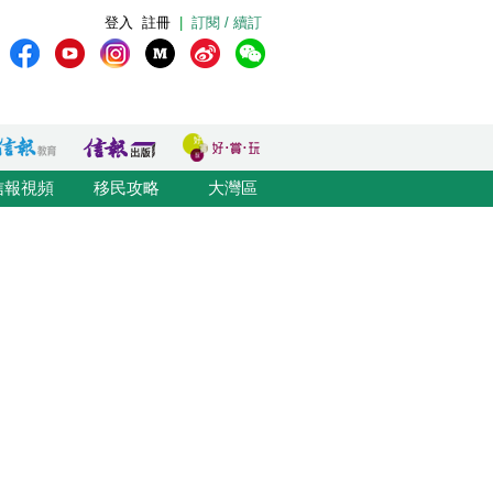
登入
註冊
|
訂閱 / 續訂
信報視頻
移民攻略
大灣區