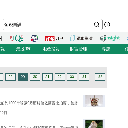
信報
港股360
地產投資
財富管理
專題
7
28
29
30
31
32
33
34
...
82
cury生前約1500件珍藏9月將於倫敦蘇富比拍賣，包括
10日
和食物包裝，吸引不少獼猴前來覓食，其中一隻獼