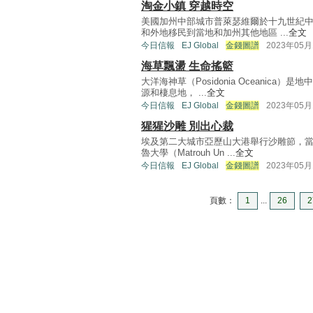
淘金小鎮 穿越時空
美國加州中部城市普萊瑟維爾於十九世紀
和外地移民到當地和加州其他地區 ...
全文
今日信報
EJ Global
金錢圖譜
2023年05月
海草飄盪 生命搖籃
大洋海神草（Posidonia Oceanic
源和棲息地， ...
全文
今日信報
EJ Global
金錢圖譜
2023年05月
猩猩沙雕 別出心裁
埃及第二大城市亞歷山大港舉行沙雕節，當
魯大學（Matrouh Un ...
全文
今日信報
EJ Global
金錢圖譜
2023年05月
頁數：
1
...
26
2