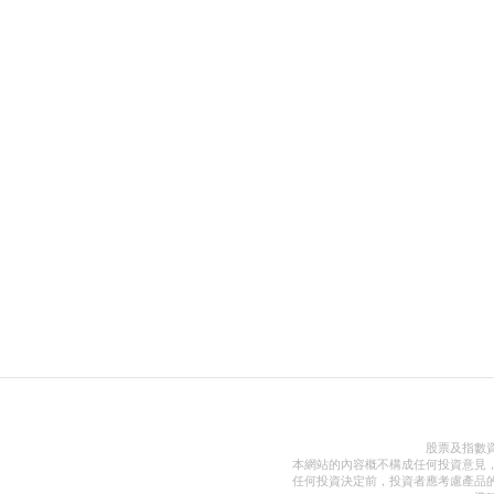
股票及指數
本網站的內容概不構成任何投資意見
任何投資決定前，投資者應考慮產品