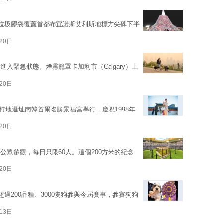
用垃圾膠袋覆蓋首都布宜諾斯艾利斯地標方尖碑下半
20日
入緊急狀態。煙霧籠罩卡加利市（Calgary）上
20日
騷，特地選址南韓首爾名勝景福宮舉行，慶祝1998年
20日
眾參觀，每日只限60人。這個200方米的紀念
20日
過200品種、3000隻狗參與今屆賽事，參賽狗狗
13日