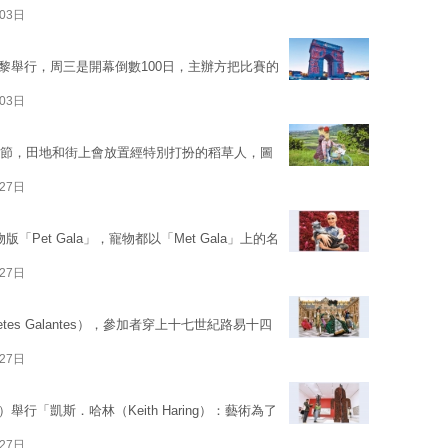
03日
巴黎舉行，周三是開幕倒數100日，主辦方把比賽的
03日
稻草人節，田地和街上會放置經特別打扮的稻草人，圖
27日
版「Pet Gala」，寵物都以「Met Gala」上的名
27日
s Galantes），參加者穿上十七世紀路易十四
27日
）舉行「凱斯．哈林（Keith Haring）：藝術為了
27日