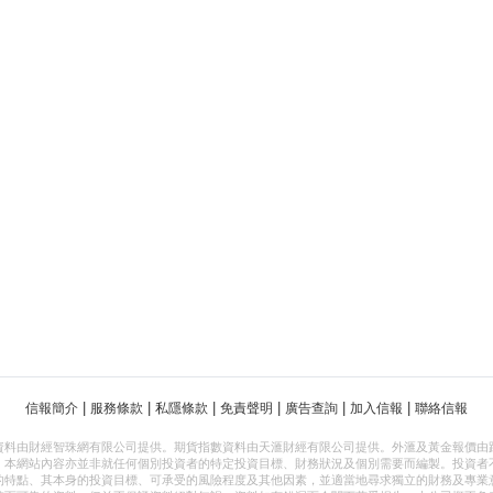
|
|
|
|
|
|
信報簡介
服務條款
私隱條款
免責聲明
廣告查詢
加入信報
聯絡信報
資料由財經智珠網有限公司提供。期貨指數資料由天滙財經有限公司提供。外滙及黃金報價由
，本網站內容亦並非就任何個別投資者的特定投資目標、財務狀況及個別需要而編製。投資者
的特點、其本身的投資目標、可承受的風險程度及其他因素，並適當地尋求獨立的財務及專業