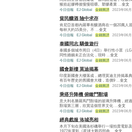
猴拾起膠樽後慢慢咀嚼。塑膠產業 ...
全文
今日信報
EJ Global
金錢圖譜
2023年06月
貧民釀酒 險中求存
肯尼亞首都內羅畢有釀酒商在一個20萬人居住
每杯大約15美分。不 ...
全文
今日信報
EJ Global
金錢圖譜
2023年06月
泰國同志 驕傲遊行
泰國多個城巿周日（4日）舉行性小眾（LG
同性婚姻未正合法化，現時 ...
全文
今日信報
EJ Global
金錢圖譜
2023年06月
國會新樓 莫迪揭幕
印度新國會大樓落成，總理莫迪主持揭幕
有百年歷史的舊國會大樓，造價9 ...
全文
今日信報
EJ Global
金錢圖譜
2023年06月
乘搭升降機 俯瞰鬥獸場
意大利名勝羅馬鬥獸場的玻璃升降機，經過
獸場第三層，欣賞這個世界文化 ...
全文
今日信報
EJ Global
金錢圖譜
2023年06月
經典戲服 洛城亮相
本月下旬在美國洛杉磯舉行一場拍賣電影
1977年電影《星球大戰四部曲 ...
全文