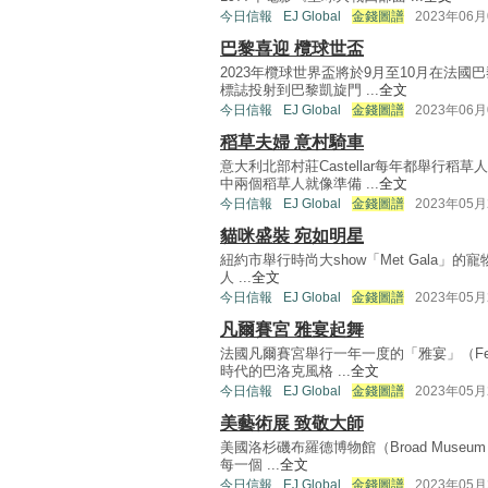
今日信報
EJ Global
金錢圖譜
2023年06月
巴黎喜迎 欖球世盃
2023年欖球世界盃將於9月至10月在法國
標誌投射到巴黎凱旋門 ...
全文
今日信報
EJ Global
金錢圖譜
2023年06月
稻草夫婦 意村騎車
意大利北部村莊Castellar每年都舉行
中兩個稻草人就像準備 ...
全文
今日信報
EJ Global
金錢圖譜
2023年05月
貓咪盛裝 宛如明星
紐約市舉行時尚大show「Met Gala」的寵物
人 ...
全文
今日信報
EJ Global
金錢圖譜
2023年05月
凡爾賽宮 雅宴起舞
法國凡爾賽宮舉行一年一度的「雅宴」（Fete
時代的巴洛克風格 ...
全文
今日信報
EJ Global
金錢圖譜
2023年05月
美藝術展 致敬大師
美國洛杉磯布羅德博物館（Broad Museum
每一個 ...
全文
今日信報
EJ Global
金錢圖譜
2023年05月