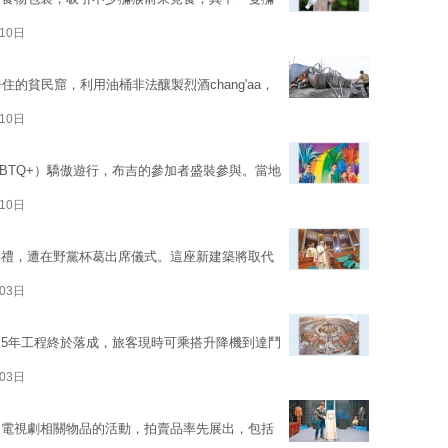
10日
的貧民窟，利用油桶非法釀製烈酒chang'aa，
10日
BTQ+）驕傲遊行，布吉的參加者盛裝參與。當地
10日
典禮，遭在野黨杯葛出席儀式。這座新建築將取代
03日
5年工程終於落成，旅客現時可乘搭升降機到達鬥
03日
及電視劇相關物品的活動，拍賣品率先展出，包括