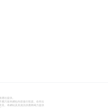
路透社提供。
不應只按本網站內容進行投資。在作出
意見。本網站及其資訊供應商竭力提供