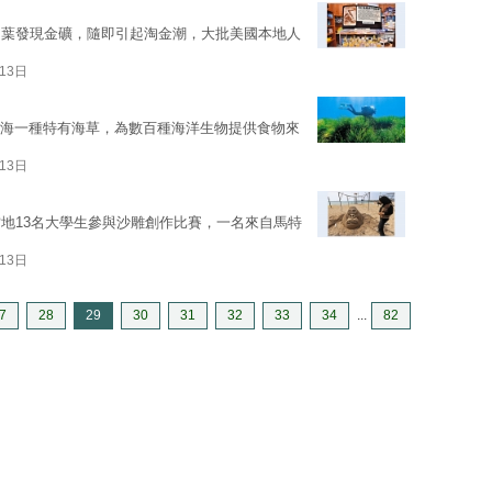
中葉發現金礦，隨即引起淘金潮，大批美國本地人
13日
a）是地中海一種特有海草，為數百種海洋生物提供食物來
13日
地13名大學生參與沙雕創作比賽，一名來自馬特
13日
7
28
29
30
31
32
33
34
...
82