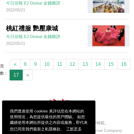
今日信報
EJ Global
金錢圖譜
2022/05/21
桃紅禮服 艷壓康城
今日信報
EJ Global
金錢圖譜
2022/05/21
«
8
9
10
11
12
13
14
15
16
頁
數：
17
»
我們透過使用 cookies 來評估您在本網站的
使用情況，為您提供最佳的用戶體驗。 如您
繼續使用本網站所提供之內容或服務，即代表
信報財經新聞有限公司版權所有，不得轉載。
您已同意我們最新之私隱條款。
了解更多
Copyright © 2026 Hong Kong Economic Journal Company