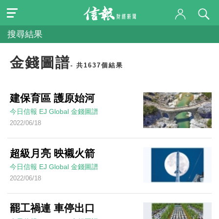
搜尋結果
金錢圖譜
- 共1637個結果
建保育區 護原始河
今日信報
EJ Global
金錢圖譜
2022/06/18
超級月亮 映襯火箭
今日信報
EJ Global
金錢圖譜
2022/06/18
罷工禍連 車停出口