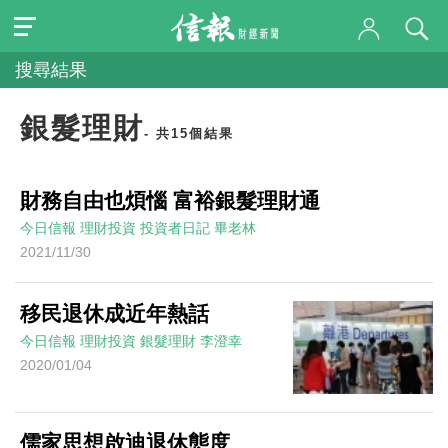
搜尋結果
銀髮理財
- 共15個結果
財務自由也煩惱 富裕銀髮理財通
今日信報
理財投資
投資者日記
畢老林
2021/11/30
移民退休成近年熱話
今日信報
理財投資
銀髮理財
李澄幸
2020/01/04
儒家思想啟迪退休態度