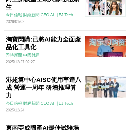
生
今日信報
財經新聞
CEO AI⎹ EJ Tech
2026/01/02
淘寶閃購:已將AI能力全面產
品化工具化
即時新聞
中國財經
2025/12/27 02:27
港超算中心AISC使用率達八
成 營運一周年 研增推理算
力
今日信報
財經新聞
CEO AI⎹ EJ Tech
2025/12/24
東南亞成國產AI最佳試驗場