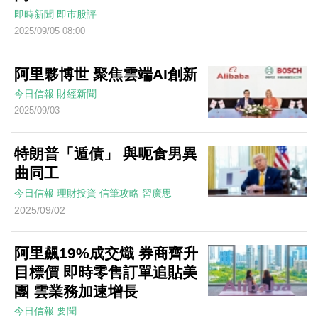
即時新聞
即巿股評
2025/09/05 08:00
阿里夥博世 聚焦雲端AI創新
今日信報
財經新聞
2025/09/03
特朗普「遁債」 與呃食男異
曲同工
今日信報
理財投資
信筆攻略
習廣思
2025/09/02
阿里飆19%成交熾 券商齊升
目標價 即時零售訂單追貼美
團 雲業務加速增長
今日信報
要聞