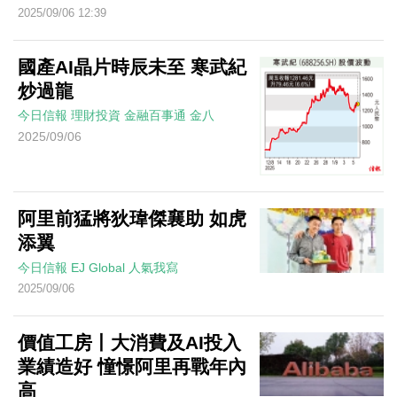
2025/09/06 12:39
國產AI晶片時辰未至 寒武紀
炒過龍
今日信報
理財投資
金融百事通
金八
2025/09/06
阿里前猛將狄瑋傑襄助 如虎
添翼
今日信報
EJ Global
人氣我寫
2025/09/06
價值工房丨大消費及AI投入
業績造好 憧憬阿里再戰年內
高