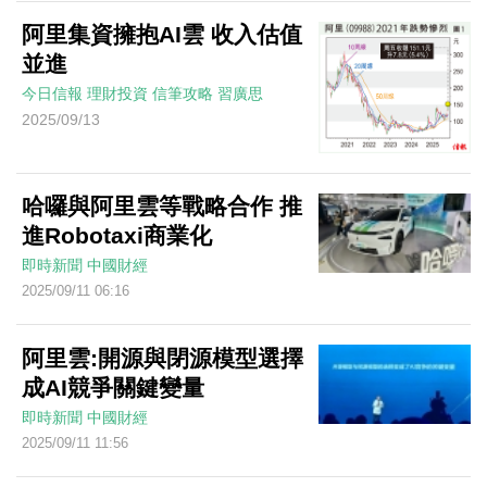
阿里集資擁抱AI雲 收入估值
並進
今日信報
理財投資
信筆攻略
習廣思
2025/09/13
哈囉與阿里雲等戰略合作 推
進Robotaxi商業化
即時新聞
中國財經
2025/09/11 06:16
阿里雲:開源與閉源模型選擇
成AI競爭關鍵變量
即時新聞
中國財經
2025/09/11 11:56