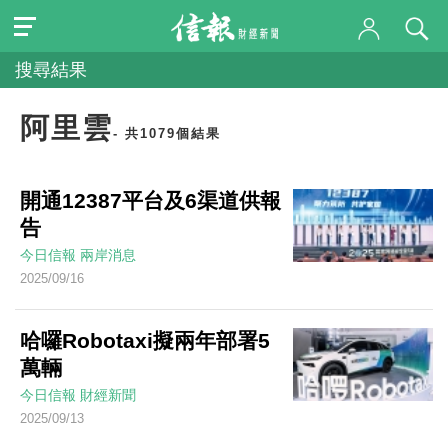
搜尋結果
阿里雲
- 共1079個結果
開通12387平台及6渠道供報
告
今日信報
兩岸消息
2025/09/16
哈囉Robotaxi擬兩年部署5
萬輛
今日信報
財經新聞
2025/09/13