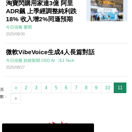
淘寶閃購用家達3億 阿里
ADR飆 上季經調整純利跌
18% 收入增2%同遜預期
今日信報
要聞
2025/08/30
微軟VibeVoice生成4人長篇對話
今日信報
財經新聞
CEO AI⎹ EJ Tech
2025/08/27
«
2
3
4
5
6
7
8
9
10
11
頁
數：
»