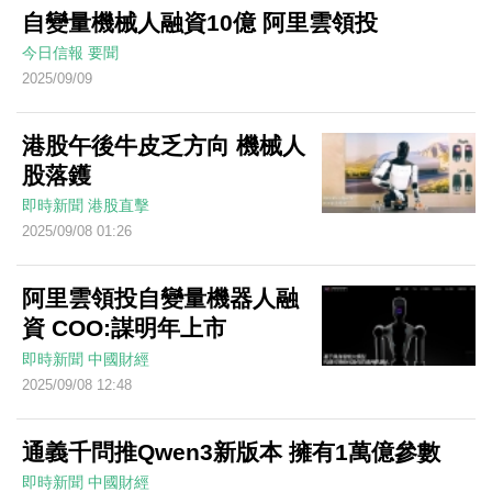
自變量機械人融資10億 阿里雲領投
今日信報
要聞
2025/09/09
港股午後牛皮乏方向 機械人
股落鑊
即時新聞
港股直擊
2025/09/08 01:26
阿里雲領投自變量機器人融
資 COO:謀明年上市
即時新聞
中國財經
2025/09/08 12:48
通義千問推Qwen3新版本 擁有1萬億參數
即時新聞
中國財經