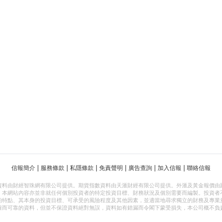
|
|
|
|
|
|
信報簡介
服務條款
私隱條款
免責聲明
廣告查詢
加入信報
聯絡信報
資料由財經智珠網有限公司提供。期貨指數資料由天滙財經有限公司提供。外滙及黃金報價由
，本網站內容亦並非就任何個別投資者的特定投資目標、財務狀況及個別需要而編製。投資者
的特點、其本身的投資目標、可承受的風險程度及其他因素，並適當地尋求獨立的財務及專業
確而可靠的資料，但並不保證資料絕對無誤，資料如有錯漏而令閣下蒙受損失，本公司概不負