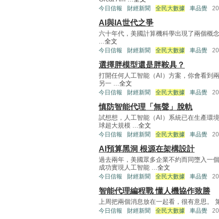
今日信報
財經新聞
全民大數據
車品覺
2
AI與IA世代之爭
六十年代，美國計算機科學出現了兩個概念。電腦
...
全文
今日信報
財經新聞
全民大數據
車品覺
2
選擇胖模型還是胖鞍具？
打開任何人工智能（AI）方案，你會看到兩種
另一 ...
全文
今日信報
財經新聞
全民大數據
車品覺
2
慎防智能代理「無聲」脫軌
試想想，人工智能（AI）系統已在生產環
球超大規模 ...
全文
今日信報
財經新聞
全民大數據
車品覺
2
AI預算黑洞 根源在架構設計
過去兩年，美國眾多企業不約而同墮入一
成功實現人工智能 ...
全文
今日信報
財經新聞
全民大數據
車品覺
2
智能代理編程戰 懂人機協作致勝
上周把兩個消息放在一起看，很有意思。 第一個，Anth
今日信報
財經新聞
全民大數據
車品覺
2