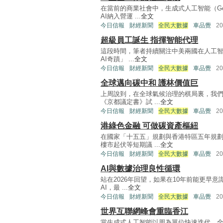
在當前的商業社會中，生成式人工智能（G
AI納入營運 ...
全文
今日信報
財經新聞
全民大數據
車品覺
2
超級員工誕生 指揮智能代理
這段時間，筆者持續關注中美兩國在人工智能
AI奇蹟」 ...
全文
今日信報
財經新聞
全民大數據
車品覺
2
全球邁向碳中和 護林價值巨
上周說到，在全球氣候治理的棋局裏，我
《京都議定書》試 ...
全文
今日信報
財經新聞
全民大數據
車品覺
2
港綠色金融 可做碳資產樞紐
在國家「十五五」規劃與香港特區五年規
樓市起伏等短期議 ...
全文
今日信報
財經新聞
全民大數據
車品覺
2
AI與數據治理良性循環
站在2026年回望，如果在10年前能更早
AI，最 ...
全文
今日信報
財經新聞
全民大數據
車品覺
2
世界互聯網峰會重臨香江
當生成式人工智能以周為單位快速迭代，