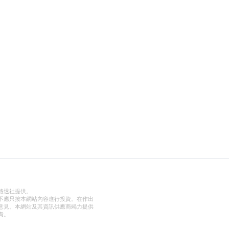
路透社提供。
不應只按本網站內容進行投資。在作出
意見。本網站及其資訊供應商竭力提供
責。