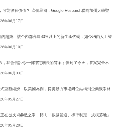
很有價值？ 這個星期，Google Research聯同加州大學聖
026年06月17日
人矚目的趨勢。該企內部高達80%以上的新生產代碼，如今均由人工智
026年06月10日
方，我會告訴你一個穩定增長的答案；但到了今天，答案完全不
026年06月03日
方式重塑經濟，以美國為例，從勞動力市場崗位結構到企業競爭格
026年05月27日
爭正在從技術參數之爭，轉向「數據管道、標準制定、規模落地」
026年05月20日