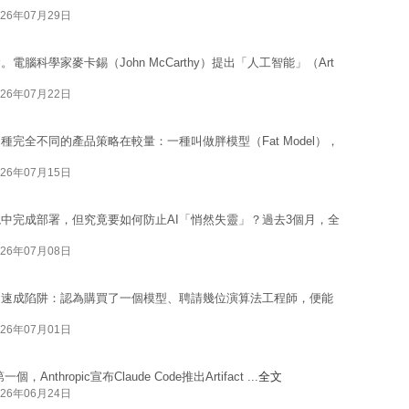
026年07月29日
科學家麥卡錫（John McCarthy）提出「人工智能」（Art
026年07月22日
完全不同的產品策略在較量：一種叫做胖模型（Fat Model），
026年07月15日
境中完成部署，但究竟要如何防止AI「悄然失靈」？過去3個月，全
026年07月08日
個速成陷阱：認為購買了一個模型、聘請幾位演算法工程師，便能
026年07月01日
ropic宣布Claude Code推出Artifact ...
全文
026年06月24日