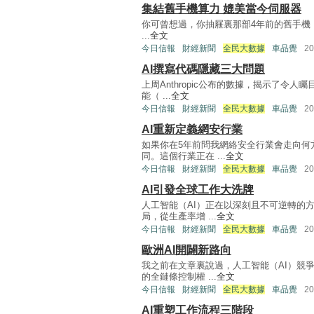
集結舊手機算力 媲美當今伺服器
你可曾想過，你抽屜裏那部4年前的舊手機，可能
...
全文
今日信報
財經新聞
全民大數據
車品覺
2
AI撰寫代碼隱藏三大問題
上周Anthropic公布的數據，揭示了令
能（ ...
全文
今日信報
財經新聞
全民大數據
車品覺
2
AI重新定義網安行業
如果你在5年前問我網絡安全行業會走向何
同。這個行業正在 ...
全文
今日信報
財經新聞
全民大數據
車品覺
2
AI引發全球工作大洗牌
人工智能（AI）正在以深刻且不可逆轉的
局，從生產率增 ...
全文
今日信報
財經新聞
全民大數據
車品覺
2
歐洲AI開闢新路向
我之前在文章裏說過，人工智能（AI）競
的全鏈條控制權 ...
全文
今日信報
財經新聞
全民大數據
車品覺
2
AI重塑工作流程三階段