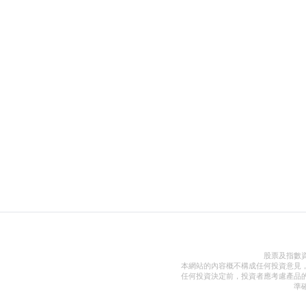
股票及指數
本網站的內容概不構成任何投資意見
任何投資決定前，投資者應考慮產品
準