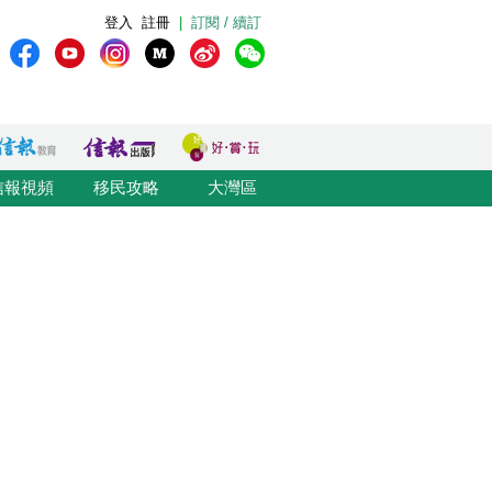
登入
註冊
|
訂閱 / 續訂
信報視頻
移民攻略
大灣區