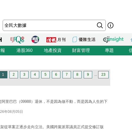
信報
港股360
地產投資
財富管理
專題
1
2
3
4
5
6
7
8
9
...
23
式從阿里巴巴（09988）退休，不是因為做不動，而是因為人生的下
026年08月05日
框架從草案正逐步走向立法。美國跨黨派眾議員正式提交修訂版