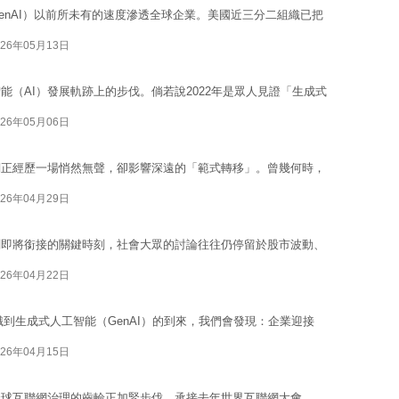
enAI）以前所未有的速度滲透全球企業。美國近三分二組織已把
026年05月13日
（AI）發展軌跡上的步伐。倘若說2022年是眾人見證「生成式
026年05月06日
們正經歷一場悄然無聲，卻影響深遠的「範式轉移」。曾幾何時，
026年04月29日
劃即將銜接的關鍵時刻，社會大眾的討論往往仍停留於股市波動、
026年04月22日
意識到生成式人工智能（GenAI）的到來，我們會發現：企業迎接
026年04月15日
全球互聯網治理的齒輪正加緊步伐。承接去年世界互聯網大會