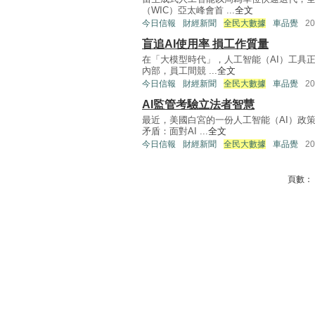
（WIC）亞太峰會首 ...
全文
今日信報
財經新聞
全民大數據
車品覺
2
盲追AI使用率 損工作質量
在「大模型時代」，人工智能（AI）工具
內部，員工間競 ...
全文
今日信報
財經新聞
全民大數據
車品覺
2
AI監管考驗立法者智慧
最近，美國白宮的一份人工智能（AI）政
矛盾：面對AI ...
全文
今日信報
財經新聞
全民大數據
車品覺
2
頁數：