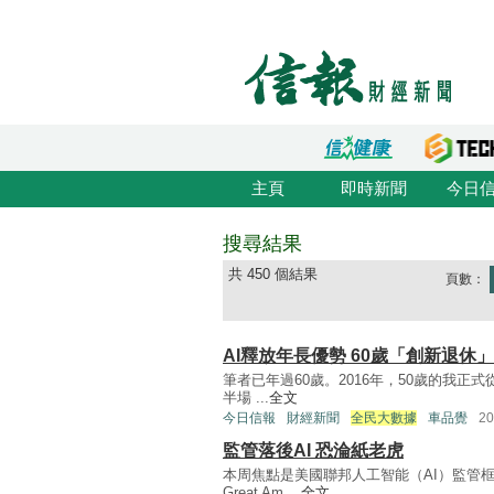
主頁
即時新聞
今日
搜尋結果
共 450 個結果
頁數：
AI釋放年長優勢 60歲「創新退休」
筆者已年過60歲。2016年，50歲的我正
半場 ...
全文
今日信報
財經新聞
全民大數據
車品覺
2
監管落後AI 恐淪紙老虎
本周焦點是美國聯邦人工智能（AI）監管
Great Am ...
全文