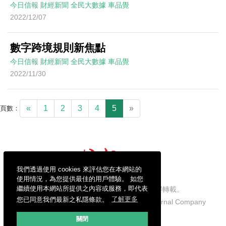
今日信報
財經新聞
全民大數據
車品覺
2022/12/07
數字跨境規則新焦點
今日信報
財經新聞
全民大數據
車品覺
2022/11/30
«
1
2
3
4
5
»
頁數：
我們透過使用 cookies 來評估您在本網站的
使用情況，為您提供最佳的用戶體驗。 如您
繼續使用本網站所提供之內容或服務，即代表
信報財經新聞有限公司版權所有，不得轉載。
您已同意我們最新之私隱條款。
了解更多
Copyright © 2026 Hong Kong Economic Journal Company
Limited. All rights reserved.
關閉