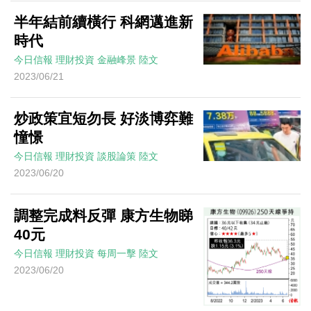
半年結前續橫行 科網邁進新
時代
今日信報
理財投資
金融峰景
陸文
2023/06/21
炒政策宜短勿長 好淡博弈難
憧憬
今日信報
理財投資
談股論策
陸文
2023/06/20
調整完成料反彈 康方生物睇
40元
今日信報
理財投資
每周一擊
陸文
2023/06/20