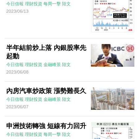
今日信報
理財投資
每周一擊
陸文
2023/06/13
半年結前炒上落 內銀股率先
起動
今日信報
理財投資
金融峰景
陸文
2023/06/08
內房汽車炒政策 漲勢難長久
今日信報
理財投資
金融峰景
陸文
2023/06/07
申洲技術轉強 短線有力回升
今日信報
理財投資
每周一擊
陸文