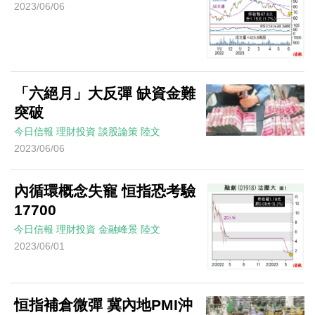
2023/06/06
「六絕月」大反彈 缺資金難
突破
今日信報
理財投資
談股論策
陸文
2023/06/06
內循環概念失寵 恒指恐考驗
17700
今日信報
理財投資
金融峰景
陸文
2023/06/01
恒指補倉微彈 冀內地PMI沖