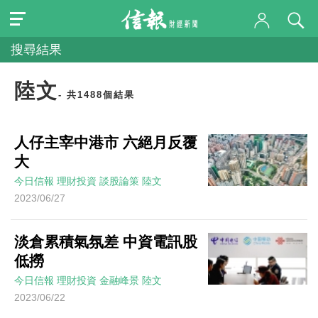
搜尋結果
陸文
- 共1488個結果
人仔主宰中港市 六絕月反覆
大
今日信報
理財投資
談股論策
陸文
2023/06/27
淡倉累積氣氛差 中資電訊股
低撈
今日信報
理財投資
金融峰景
陸文
2023/06/22