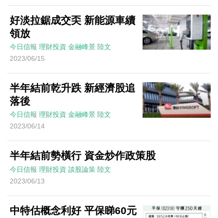
好淡拉鋸成交奀 新能源車續
領放
今日信報
理財投資
金融峰景
陸文
2023/06/15
半年結前乾升跌 新經濟股追
落後
今日信報
理財投資
金融峰景
陸文
2023/06/14
半年結前勢橫行 資金炒作政策股
今日信報
理財投資
談股論策
陸文
2023/06/13
中特估概念利好 平保睇60元