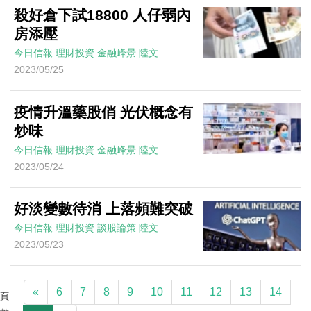
殺好倉下試18800 人仔弱內
房添壓
今日信報
理財投資
金融峰景
陸文
2023/05/25
疫情升溫藥股俏 光伏概念有
炒味
今日信報
理財投資
金融峰景
陸文
2023/05/24
好淡變數待消 上落頻難突破
今日信報
理財投資
談股論策
陸文
2023/05/23
«
6
7
8
9
10
11
12
13
14
頁