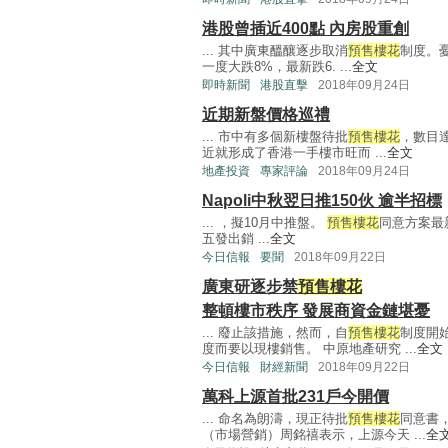
港股曾插近400點 內房股重創
... 其中廣東醞釀逐步取消
預售樓花
制度。憂
一度大跌8%，最新跌6. ...
全文
即時新聞
港股直擊
2018年09月24日
近期新盤價格巡禮
... 市中有多個新樓盤待批
預售樓花
，數目達
近就形成了香港一手樓市旺而 ...
全文
地產投資
專家評論
2018年09月24日
Napoli中秋翌日推150伙 逾半招標
... ，擬10月中推盤。
預售樓花
同意方案最
五發出銷 ...
全文
今日信報
要聞
2018年09月22日
廣東研逐步禁
預售樓花
整頓樓市秩序 發展商資金鏈堪憂
... 廢止該措施，然而，自
預售樓花
制度開
度而要以現樓銷售。 中原地產研究 ...
全文
今日信報
財經新聞
2018年09月22日
萬科上源首批231戶今開價
... 命名為朗濤，現正待批
預售樓花
同意書
（市場營銷）周銘禧表示，上源今天 ...
全