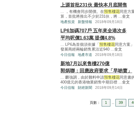
上源首批231伙 最快本月底開售
... ，有機會同步開價。在
預售樓花
同意方
算，首批將推出不少於231伙，將 ...
全文
地產投資
新盤情報
2018年09月18日
LP6加碼707戶 五年來全港次多
平均呎價1.63萬 提價4.8%
... LP6為首個須依據「
預售樓花
同意方案」
發展商經兩輪銷售累沽近940 ...
全文
今日信報
地產市道
2018年09月18日
新地7月以來售樓270億
郭炳聯：回應政府要求「早啲賣」
... 麟強調，由於難料申請
預售樓花
同意書
400億元的香港物業銷售中期目標 ...
全文
今日信報
財經新聞
2018年09月14日
頁數：
1
...
39
4