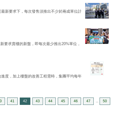
案最新要求下，每次發售須推出不少於兩成單位計
新要求賣樓的新盤，即每次最少推出20%單位，
的進度，加上樓盤的改善工程需時，集團平均每年
0
41
42
43
44
45
46
47
...
50