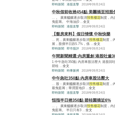
即時新聞
港股直擊
2018年09月24日
中秋假前收挫454點 美團插至招股
... 。 廣東醞釀逐步取消
預售樓花
制度，內房
曳藍籌。 中海油(0 ...
全文
即時新聞
港股直擊
2018年09月24日
【盤房來料】假日情懷 中秋快樂
... 死，廣東醞釀逐步取消
預售樓花
制度，內
展，股價半日跌5.7%，係 ...
全文
即時新聞
即巿股評
2018年09月24日
午間新聞精選:內房重創 港股吐逾3
1.中午急吐350點 內房車股沽壓大 港股
碧桂 ...
全文
即時新聞
時事脈搏
2018年09月24日
中午急吐350點 內房車股沽壓大
... 股：廣東醞釀逐步取消
預售樓花
制度，內
最曳藍籌；華潤置地(0 ...
全文
即時新聞
港股直擊
2018年09月24日
恒指半日挫350點 碧桂園插近6%
... 。 廣東醞釀逐步取消
預售樓花
制度，內房
曳藍籌。 半日只有3 ...
全文
即時新聞
港股直擊
2018年09月24日