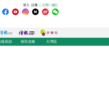
登入
註冊
|
訂閱 / 續訂
信報視頻
移民攻略
大灣區