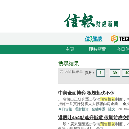
主頁
即時新聞
今日
搜尋結果
共 983 個結果
頁數：
1
...
39
4
中美全面博弈 板塊起伏不休
... 省傳出正研究逐步取消
預售樓花
制度，
措施一旦實行勢將大大影響內房企業 ...
全
今日信報
理財投資
金融峰景
陸文
2018
港股吐454點連升斷纜 假期前成交
... 股：廣東醞釀逐步取消
預售樓花
制度，內
藍籌；華潤置地(011 ...
全文