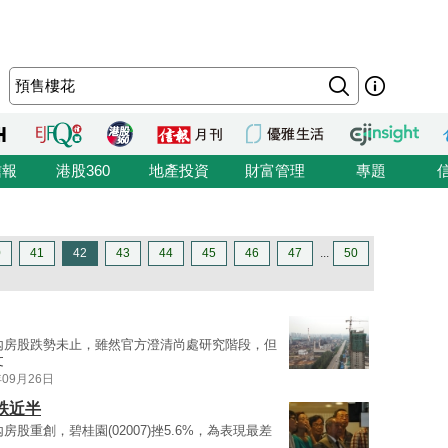
信報
港股360
地產投資
財富管理
專題
0
41
42
43
44
45
46
47
...
50
內房股跌勢未止，雖然官方澄清尚處研究階段，但
文
年09月26日
跌近半
房股重創，碧桂園(02007)挫5.6%，為表現最差