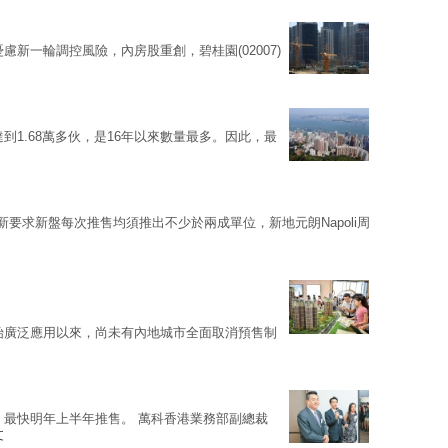
慮新一輪調控風險，內房股重創，碧桂園(02007)
到1.68萬多伙，是16年以來數量最多。因此，最
新要求新盤每次推售均須推出不少於兩成單位，新地元朗Napoli周
始廣泛應用以來，尚未有內地城市全面取消預售制
，最快明年上半年推售。 萬科香港業務部副總裁
文