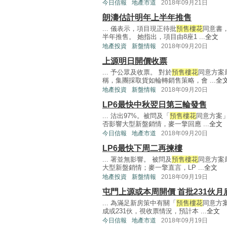
今日信報
地產市道
2018年09月21日
朗濤估計明年上半年推售
... 儀表示，項目現正待批
預售樓花
同意書
半年推售。 她指出，項目由8座1 ...
全文
地產投資
新盤情報
2018年09月20日
上源明日開價收票
... 予公眾及收票。 對於
預售樓花
同意方案
稱，集團採取貨如輪轉銷售策略，會 ...
全
地產投資
新盤情報
2018年09月20日
LP6最快中秋翌日第三輪發售
... 沽出97%。被問及「
預售樓花
同意方案
否影響大型新盤銷情，麥一擎回應 ...
全文
今日信報
地產市道
2018年09月20日
LP6最快下周二再揀樓
... 署並無影響。 被問及
預售樓花
同意方案
大型新盤銷情；麥一擎直言，LP ...
全文
地產投資
新盤情報
2018年09月19日
屯門上源或本周開價 首批231伙月
... 為滿足新房策中有關「
預售樓花
同意方
成或231伙，視收票情況，預計本 ...
全文
今日信報
地產市道
2018年09月19日