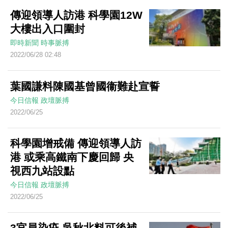
傳迎領導人訪港 科學園12W
大樓出入口圍封
即時新聞
時事脈搏
2022/06/28 02:48
葉國謙料陳國基曾國衞難赴宣誓
今日信報
政壇脈搏
2022/06/25
科學園增戒備 傳迎領導人訪
港 或乘高鐵南下慶回歸 央
視西九站設點
今日信報
政壇脈搏
2022/06/25
3官員染疫 吳秋北料可後補