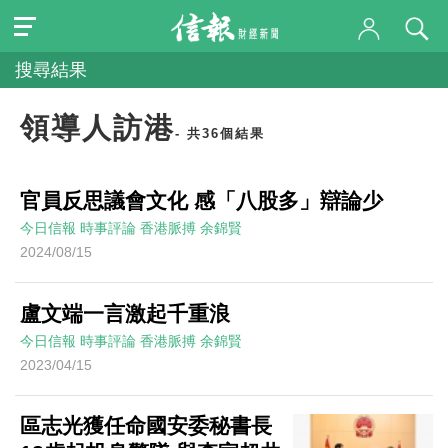
搜尋結果
領導人訪港
- 共36個結果
官員反思議會文化 感「八股多」辯論少
今日信報
時事評論
香港脈搏
余錦賢
2024/08/15
盧文端一言激起千重浪
今日信報
時事評論
香港脈搏
余錦賢
2023/04/15
區志光獲任命國安委秘書長