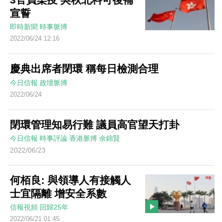
宣誓
即時新聞
時事脈搏
2022/06/24 12:16
慶典出席者閉環 稱每日檢測合理
今日信報
政壇脈搏
2022/06/24
閉環管理知易行難 議員高官望天打卦
今日信報
時事評論
香港脈搏
余錦賢
2022/06/23
何栢良: 與領導人有接觸人
士宜隔離 增安全系數
信報視頻
回歸25年
2022/06/21 01:45