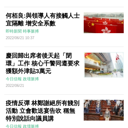
何栢良:與領導人有接觸人士
宜隔離 增安全系數
即時新聞
時事脈搏
2022/06/21 10:37
慶回歸出席者後天起「閉
環」工作 核心千警同遵要求
獲額外津貼3萬元
今日信報
政壇脈搏
2022/06/21
疫情反彈 林鄭謝絕所有餞別
活動 立會歡送宴告吹 稱無
特別說話向議員講
今日信報
政壇脈搏