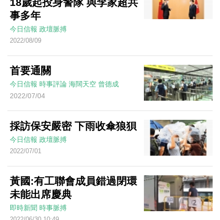
18歲起投身警隊 與李家超共
事多年
今日信報
政壇脈搏
2022/08/09
首要通關
今日信報
時事評論
海闊天空
曾德成
2022/07/04
採訪保安嚴密 下雨收傘狼狽
今日信報
政壇脈搏
2022/07/01
黃國:有工聯會成員錯過閉環
未能出席慶典
即時新聞
時事脈搏
2022/06/30 10:49