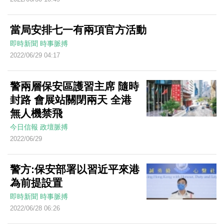
當局安排七一有兩項官方活動
即時新聞
時事脈搏
2022/06/29 04:17
警兩層保安區護習主席 隨時
封路 會展站關閉兩天 全港
無人機禁飛
今日信報
政壇脈搏
2022/06/29
警方:保安部署以習近平來港
為前提設置
即時新聞
時事脈搏
2022/06/28 06:26