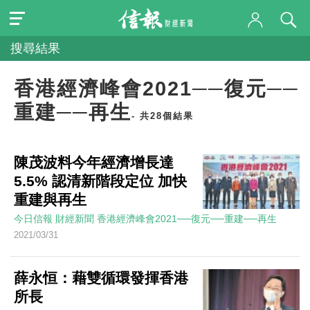
搜尋結果
香港經濟峰會2021──復元──
重建──再生
- 共28個結果
陳茂波料今年經濟增長達
5.5% 認清新階段定位 加快
重建與再生
今日信報
財經新聞
香港經濟峰會2021──復元──重建──再生
2021/03/31
薛永恒：藉雙循環發揮香港
所長