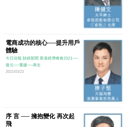
電商成功的核心──提升用戶
體驗
今日信報
財經新聞
香港經濟峰會2021──
復元──重建──再生
2021/03/23
序 言 ── 擁抱變化 再次起
飛