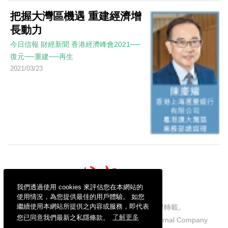
把握大灣區機遇 重建經濟增
長動力
今日信報
財經新聞
香港經濟峰會2021──
復元──重建──再生
2021/03/23
我們透過使用 cookies 來評估您在本網站的
使用情況，為您提供最佳的用戶體驗。 如您
繼續使用本網站所提供之內容或服務，即代表
信報財經新聞有限公司版權所有，不得轉載。
您已同意我們最新之私隱條款。
了解更多
Copyright © 2026 Hong Kong Economic Journal Company