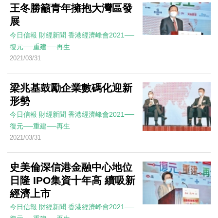
王冬勝籲青年擁抱大灣區發
展
今日信報
財經新聞
香港經濟峰會2021──
復元──重建──再生
2021/03/31
梁兆基鼓勵企業數碼化迎新
形勢
今日信報
財經新聞
香港經濟峰會2021──
復元──重建──再生
2021/03/31
史美倫深信港金融中心地位
日隆 IPO集資十年高 續吸新
經濟上市
今日信報
財經新聞
香港經濟峰會2021──