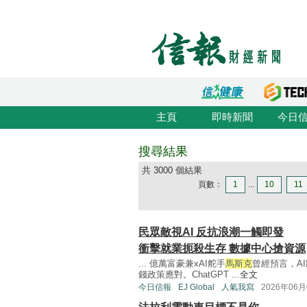
主頁
即時新聞
今日
搜尋結果
共 3000 個結果
頁數：
1
...
10
11
民眾敵視AI 反抗浪潮一觸即發
衝擊就業扼殺生存 數據中心搶資源
... 億萬富豪兼xAI舵手
馬斯克
曾經預言，A
錢政策應對。ChatGPT ...
全文
今日信報
EJ Global
人氣我寫
2026年06月