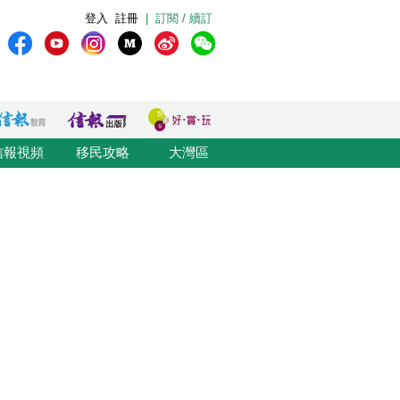
登入
註冊
|
訂閱 / 續訂
信報視頻
移民攻略
大灣區