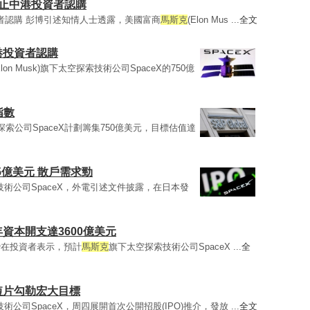
報禁止中港投資者認購
投資者認購 彭博引述知情人士透露，美國富商
馬斯克
(Elon Mus ...
全文
香港投資者認購
Elon Musk)旗下太空探索技術公司SpaceX的750億
指數
索公司SpaceX計劃籌集750億美元，目標估值達
25億美元 散戶需求勁
空探索技術公司SpaceX，外電引述文件披露，在日本發
8年資本開支達3600億美元
若干潛在投資者表示，預計
馬斯克
旗下太空探索技術公司SpaceX ...
全
布短片勾勒宏大目標
索技術公司SpaceX，周四展開首次公開招股(IPO)推介，發放 ...
全文