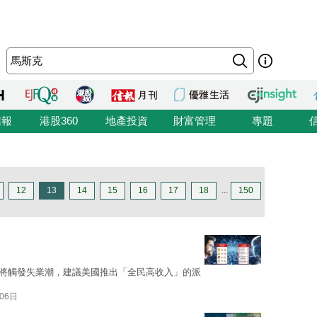
信報
港股360
地產投資
財富管理
專題
12
13
14
15
16
17
18
...
150
I將觸發失業潮，建議美國推出「全民高收入」的派
06日