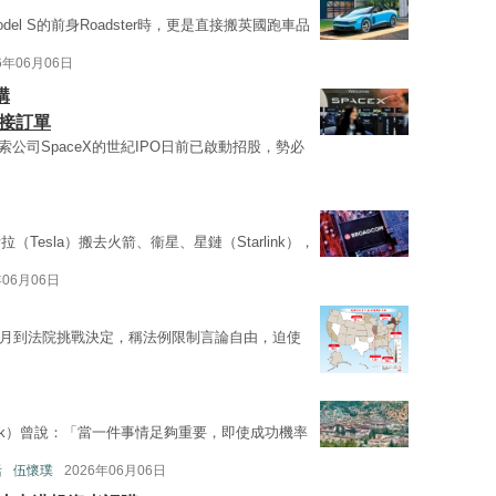
odel S的前身Roadster時，更是直接搬英國跑車品
6年06月06日
購
接訂單
空探索公司SpaceX的世紀IPO日前已啟動招股，勢必
（Tesla）搬去火箭、衞星、星鏈（Starlink），
年06月06日
在4月到法院挑戰決定，稱法例限制言論自由，迫使
Musk）曾說：「當一件事情足夠重要，即使成功機率
活
伍懷璞
2026年06月06日