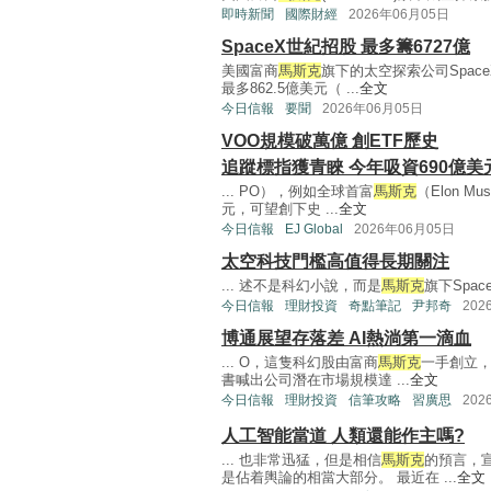
即時新聞
國際財經
2026年06月05日
SpaceX世紀招股 最多籌6727億
美國富商
馬斯克
旗下的太空探索公司Spac
最多862.5億美元（ ...
全文
今日信報
要聞
2026年06月05日
VOO規模破萬億 創ETF歷史
追蹤標指獲青睞 今年吸資690億美
... PO），例如全球首富
馬斯克
（Elon 
元，可望創下史 ...
全文
今日信報
EJ Global
2026年06月05日
太空科技門檻高值得長期關注
... 述不是科幻小說，而是
馬斯克
旗下SpaceX
今日信報
理財投資
奇點筆記
尹邦奇
202
博通展望存落差 AI熱淌第一滴血
... O，這隻科幻股由富商
馬斯克
一手創立，
書喊出公司潛在市場規模達 ...
全文
今日信報
理財投資
信筆攻略
習廣思
202
人工智能當道 人類還能作主嗎?
... 也非常迅猛，但是相信
馬斯克
的預言，
是佔着輿論的相當大部分。 最近在 ...
全文