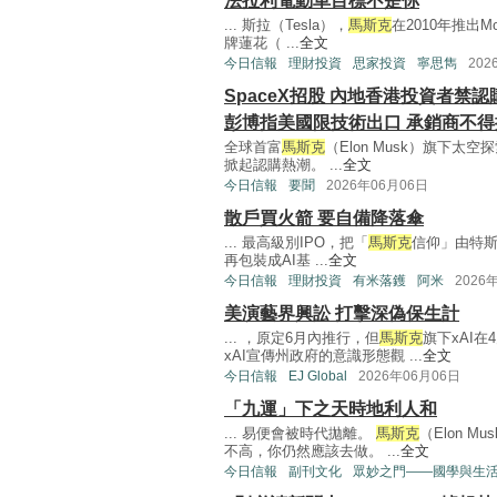
法拉利電動車目標不是你
... 斯拉（Tesla），
馬斯克
在2010年推出M
牌蓮花（ ...
全文
今日信報
理財投資
思家投資
寧思雋
202
SpaceX招股 內地香港投資者禁認
彭博指美國限技術出口 承銷商不得
全球首富
馬斯克
（Elon Musk）旗下太
掀起認購熱潮。 ...
全文
今日信報
要聞
2026年06月06日
散戶買火箭 要自備降落傘
... 最高級別IPO，把「
馬斯克
信仰」由特斯拉
再包裝成AI基 ...
全文
今日信報
理財投資
有米落鑊
阿米
2026
美演藝界興訟 打擊深偽保生計
... ，原定6月內推行，但
馬斯克
旗下xAI
xAI宣傳州政府的意識形態觀 ...
全文
今日信報
EJ Global
2026年06月06日
「九運」下之天時地利人和
... 易便會被時代拋離。
馬斯克
（Elon 
不高，你仍然應該去做。 ...
全文
今日信報
副刊文化
眾妙之門——國學與生