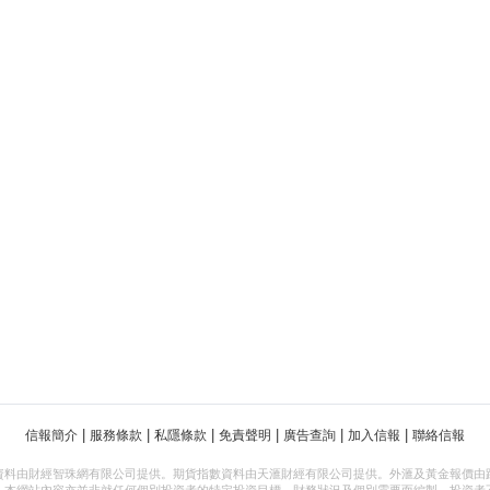
|
|
|
|
|
|
信報簡介
服務條款
私隱條款
免責聲明
廣告查詢
加入信報
聯絡信報
資料由財經智珠網有限公司提供。期貨指數資料由天滙財經有限公司提供。外滙及黃金報價由