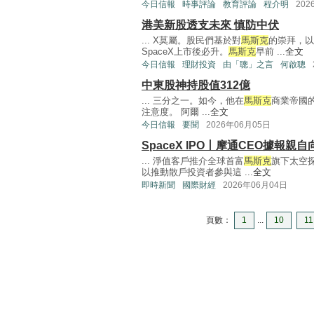
今日信報
時事評論
教育評論
程介明
202
港美新股透支未來 慎防中伏
... X莫屬。股民們基於對
馬斯克
的崇拜，以
SpaceX上市後必升。
馬斯克
早前 ...
全文
今日信報
理財投資
由「聰」之言
何啟聰
中東股神持股值312億
... 三分之一。如今，他在
馬斯克
商業帝國
注意度。 阿爾 ...
全文
今日信報
要聞
2026年06月05日
SpaceX IPO丨摩通CEO據報親
... 淨值客戶推介全球首富
馬斯克
旗下太空探
以推動散戶投資者參與這 ...
全文
即時新聞
國際財經
2026年06月04日
頁數：
1
...
10
11