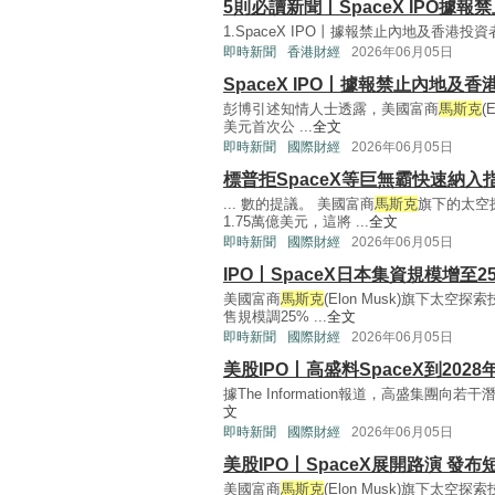
5則必讀新聞丨SpaceX IPO據
1.SpaceX IPO丨據報禁止內地及香港
即時新聞
香港財經
2026年06月05日
SpaceX IPO丨據報禁止內地及
彭博引述知情人士透露，美國富商
馬斯克
(
美元首次公 ...
全文
即時新聞
國際財經
2026年06月05日
標普拒SpaceX等巨無霸快速納入
... 數的提議。 美國富商
馬斯克
旗下的太空探
1.75萬億美元，這將 ...
全文
即時新聞
國際財經
2026年06月05日
IPO丨SpaceX日本集資規模增至
美國富商
馬斯克
(Elon Musk)旗下太
售規模調25% ...
全文
即時新聞
國際財經
2026年06月05日
美股IPO丨高盛料SpaceX到202
據The Information報道，高盛集團向
文
即時新聞
國際財經
2026年06月05日
美股IPO丨SpaceX展開路演 發
美國富商
馬斯克
(Elon Musk)旗下太空探