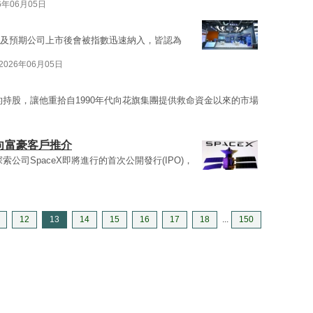
6年06月05日
及預期公司上市後會被指數迅速納入，皆認為
2026年06月05日
的持股，讓他重拾自1990年代向花旗集團提供救命資金以來的市場
自向富豪客戶推介
索公司SpaceX即將進行的首次公開發行(IPO)，
12
13
14
15
16
17
18
...
150