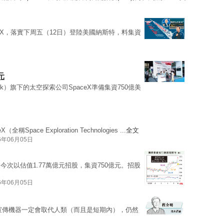
eX，落實下周五（12日）登陸美國納斯特，料集資
元
Musk）旗下的太空探索公司SpaceX準備集資750億美
（全稱Space Exploration Technologies ...
全文
6年06月05日
今次以估值1.77萬億元招股，集資750億元。招股
6年06月05日
宣傳機器一定會取代人類（而且是短期內），仍然