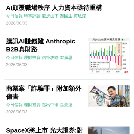
AI顛覆職場秩序 人力資本亟待重構
今日信報
時事評論
龍虎山下
謝國生 何敏淙
2026/06/03
騰訊AI賺錢難 Anthropic
B2B真財路
今日信報
理財投資
信筆攻略
習廣思
2026/06/03
商業案「詐騙罪」附加額外
傷害
今日信報
理財投資
逃出中環
區景連
2026/06/03
SpaceX將上市 光大證券:對