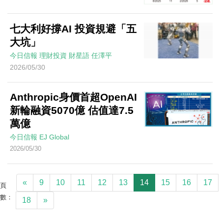
七大利好撐AI 投資規避「五
大坑」
今日信報
理財投資
財星語
任澤平
2026/05/30
Anthropic身價首超OpenAI
新輪融資5070億 估值達7.5
萬億
今日信報
EJ Global
2026/05/30
«
9
10
11
12
13
14
15
16
17
頁
數：
18
»