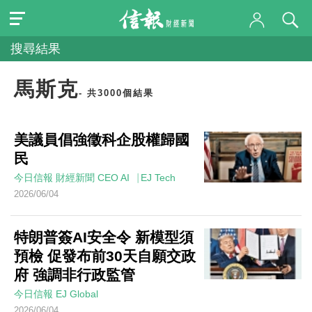
搜尋結果
馬斯克
- 共3000個結果
美議員倡強徵科企股權歸國
民
今日信報
財經新聞
CEO AI⎹ EJ Tech
2026/06/04
特朗普簽AI安全令 新模型須
預檢 促發布前30天自願交政
府 強調非行政監管
今日信報
EJ Global
2026/06/04