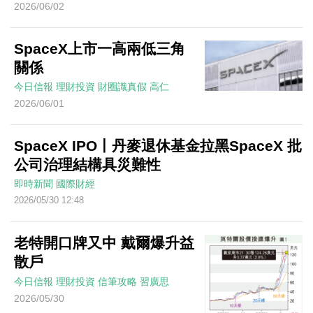
2026/06/02
SpaceX上市一高兩低三角
關係
今日信報
理財投資
財圈識真假
高仁
2026/06/01
SpaceX IPO丨丹麥退休基金拉黑SpaceX 批
公司治理結構具災難性
即時新聞
國際財經
2026/05/30 12:48
老特開口牌又中 戴爾爆升益
散戶
今日信報
理財投資
信筆攻略
習廣思
2026/05/30