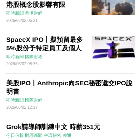
港股概念股影響有限
即時新聞
香港財經
2026/06/02 06:21
SpaceX IPO丨擬預留最多
5%股份予特定員工及個人
即時新聞
國際財經
2026/06/02 08:35
美股IPO丨Anthropic向SEC秘密遞交IPO說
明書
即時新聞
國際財經
2026/06/02 12:17
Grok請導師訓練中文 時薪351元
今日信報
財經新聞
中環解密
凌通