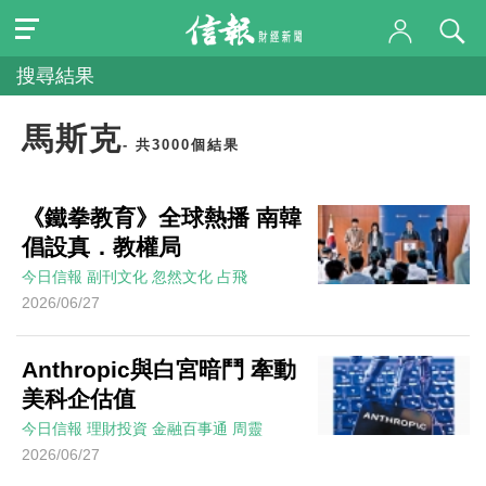
搜尋結果
馬斯克
- 共3000個結果
《鐵拳教育》全球熱播 南韓
倡設真．教權局
今日信報
副刊文化
忽然文化
占飛
2026/06/27
Anthropic與白宮暗鬥 牽動
美科企估值
今日信報
理財投資
金融百事通
周靈
2026/06/27