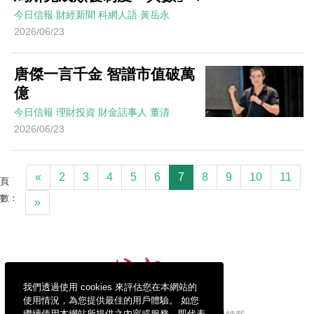
今日信報
財經新聞
科網人語
黃岳永
2026/06/23
唐傑一言千金 智譜市值破萬
億
今日信報
理財投資
財金話事人
董清
2026/06/23
«
2
3
4
5
6
7
8
9
10
11
頁
數：
»
我們透過使用 cookies 來評估您在本網站的
使用情況，為您提供最佳的用戶體驗。 如您
繼續使用本網站所提供之內容或服務，即代表