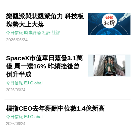
樂觀派與悲觀派角力 科技板
塊勢大上大落
今日信報
時事評論
社評
社評
2026/06/24
SpaceX市值單日蒸發3.1萬
億 周一瀉16% 昨續挫後曾
倒升半成
今日信報
EJ Global
2026/06/24
標指CEO去年薪酬中位數1.4億新高
今日信報
EJ Global
2026/06/24