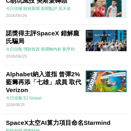
C朗玩風投 美斯愛磚頭
今日信報
財經新聞
新聞點評
高天佑
2026/06/26
諾獎得主評SpaceX 錯解龐
氏騙局
今日信報
理財投資
新聞轉內析
劉亨利
2026/06/25
Alphabet納入道指 曾彈2%
藍籌再添「七雄」成員 取代
Verizon
今日信報
EJ Global
2026/06/25
SpaceX太空AI算力項目命名Starmind
即時新聞
國際財經