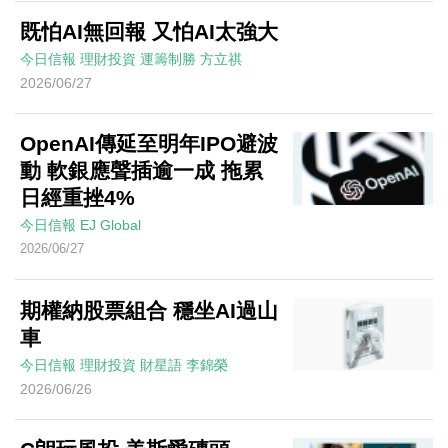
既怕AI無回報 又怕AI太強大
今日信報
理財投資
運籌制勝
方立祺
2026/06/27
OpenAI傳延至明年IPO避波
動 軟銀應聲插逾一成 拖累
日經重挫4%
今日信報
EJ Global
2026/06/27
期權納股票組合 穩坐AI過山
車
今日信報
理財投資
財星語
李錦榮
2026/06/26