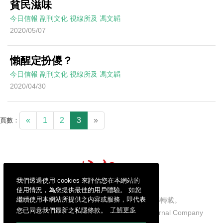
貧民滋味
今日信報
副刊文化
視線所及
馮文韜
2020/05/07
懶醒定扮儍？
今日信報
副刊文化
視線所及
馮文韜
2020/04/30
«
1
2
3
»
頁數：
我們透過使用 cookies 來評估您在本網站的
使用情況，為您提供最佳的用戶體驗。 如您
繼續使用本網站所提供之內容或服務，即代表
信報財經新聞有限公司版權所有，不得轉載。
您已同意我們最新之私隱條款。
了解更多
Copyright © 2026 Hong Kong Economic Journal Company