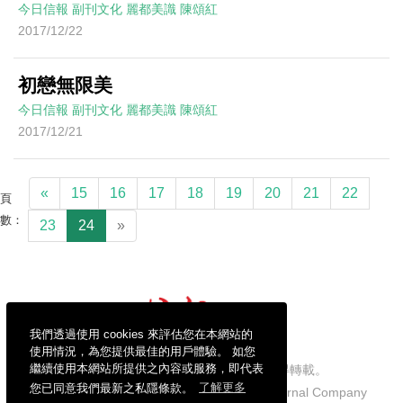
今日信報
副刊文化
麗都美識
陳頌紅
2017/12/22
初戀無限美
今日信報
副刊文化
麗都美識
陳頌紅
2017/12/21
«
15
16
17
18
19
20
21
22
頁
數：
23
24
»
我們透過使用 cookies 來評估您在本網站的
使用情況，為您提供最佳的用戶體驗。 如您
繼續使用本網站所提供之內容或服務，即代表
信報財經新聞有限公司版權所有，不得轉載。
您已同意我們最新之私隱條款。
了解更多
Copyright © 2026 Hong Kong Economic Journal Company