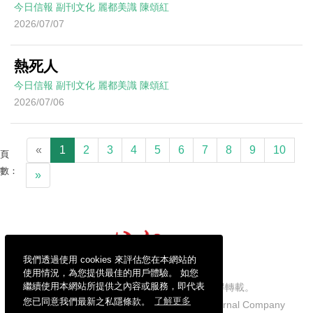
今日信報
副刊文化
麗都美識
陳頌紅
2026/07/07
熱死人
今日信報
副刊文化
麗都美識
陳頌紅
2026/07/06
«
1
2
3
4
5
6
7
8
9
10
頁
數：
»
我們透過使用 cookies 來評估您在本網站的
使用情況，為您提供最佳的用戶體驗。 如您
繼續使用本網站所提供之內容或服務，即代表
信報財經新聞有限公司版權所有，不得轉載。
您已同意我們最新之私隱條款。
了解更多
Copyright © 2026 Hong Kong Economic Journal Company