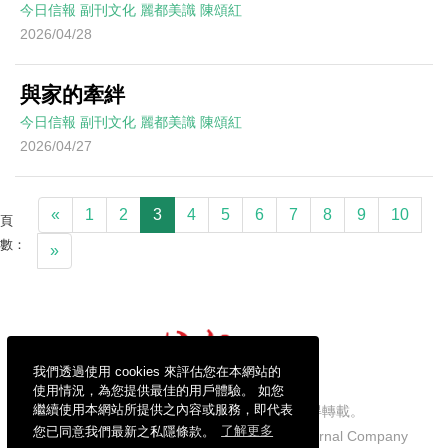
今日信報
副刊文化
麗都美識
陳頌紅
2026/04/28
與家的牽絆
今日信報
副刊文化
麗都美識
陳頌紅
2026/04/27
«
1
2
3
4
5
6
7
8
9
10
頁
數：
»
我們透過使用 cookies 來評估您在本網站的
使用情況，為您提供最佳的用戶體驗。 如您
繼續使用本網站所提供之內容或服務，即代表
信報財經新聞有限公司版權所有，不得轉載。
您已同意我們最新之私隱條款。
了解更多
Copyright © 2026 Hong Kong Economic Journal Company