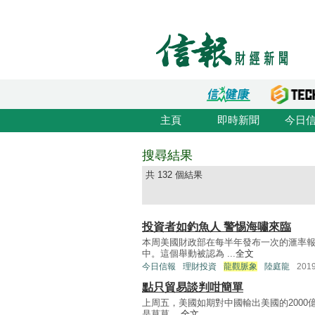
主頁
即時新聞
今日
搜尋結果
共 132 個結果
投資者如釣魚人 警惕海嘯來臨
本周美國財政部在每半年發布一次的滙率
中。這個舉動被認為 ...
全文
今日信報
理財投資
龍觀脈象
陸庭龍
201
點只貿易談判咁簡單
上周五，美國如期對中國輸出美國的2000
是草草 ...
全文