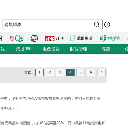
信報
港股360
地產投資
財富管理
專題
頁數：
1
2
3
4
5
6
7
報告中，沒有將內地列入操控貨幣滙率名單內，仍列入觀察名單
9年05月30日
億美元商品加徵關稅，由10%調高至25%，而中美第11輪談判也算