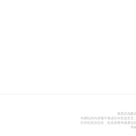
股票及指數
本網站的內容概不構成任何投資意見
任何投資決定前，投資者應考慮產品
準