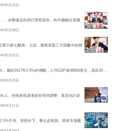
9年05月16日
技」，在剛過去的周日突然宣布，向中國輸往美國
9年05月09日
五窮六絕七翻身」之說。雖然美股三大指數中的標
9年05月02日
於2017年3.8%的增幅，人均GDP達48950美元，高於20 ...
9年04月25日
然向上，但很多投資者卻在等待調整，甚至估計必
9年04月11日
至2.5%不等。突然向下，事出必有因。原來市場憂
9年03月28日