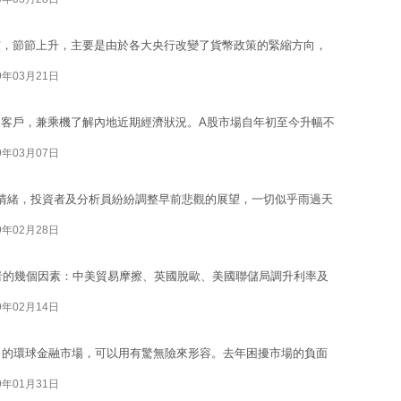
霾，節節上升，主要是由於各大央行改變了貨幣政策的緊縮方向，
9年03月21日
客戶，兼乘機了解內地近期經濟狀況。A股市場自年初至今升幅不
9年03月07日
情緒，投資者及分析員紛紛調整早前悲觀的展望，一切似乎雨過天
9年02月28日
資者的幾個因素：中美貿易摩擦、英國脫歐、美國聯儲局調升利率及
9年02月14日
月的環球金融市場，可以用有驚無險來形容。去年困擾市場的負面
9年01月31日