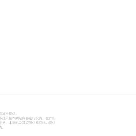
路透社提供。
不應只按本網站內容進行投資。在作出
意見。本網站及其資訊供應商竭力提供
責。