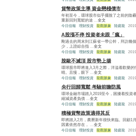
貨幣政策主導 資金戀棧債市
年初至今，環球股市似乎擺脫了之前的陰
重新回到寬鬆的途 ...
全文
今日信報
理財投資
龍觀脈象
陸庭龍
201
A股漲不停 投資者未跟「瘋」
剛過去的周末到江蘇省一帶公幹，拜訪幾個
少，上證綜合指 ...
全文
今日信報
理財投資
龍觀脈象
陸庭龍
201
脫歐不滅頂 股市勢上揚
環球股市即將進入3月之際，洋溢着歡樂的
晴。且慢，眼下 ...
全文
今日信報
理財投資
龍觀脈象
陸庭龍
201
央行回歸寬鬆 考驗前瞻防風
環球金融市場踏入2019至今，困擾着投
縮減資產負債 ...
全文
今日信報
理財投資
龍觀脈象
陸庭龍
201
積極貨幣政策適得其反
即將踏入2月，農曆新年很快來臨。回顧1
因素依然存在， ...
全文
今日信報
理財投資
龍觀脈象
陸庭龍
201