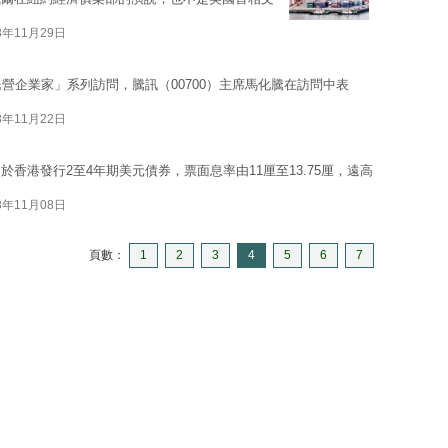
8年11月29日
營企業家」系列訪問，騰訊（00700）主席馬化騰在訪問中表
8年11月22日
香港發行2至4年期美元債券，票面息率由11厘至13.75厘，遠高
8年11月08日
頁數：
1
2
3
4
5
6
7