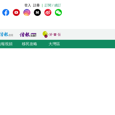
登入
註冊
|
訂閱 / 續訂
信報視頻
移民攻略
大灣區