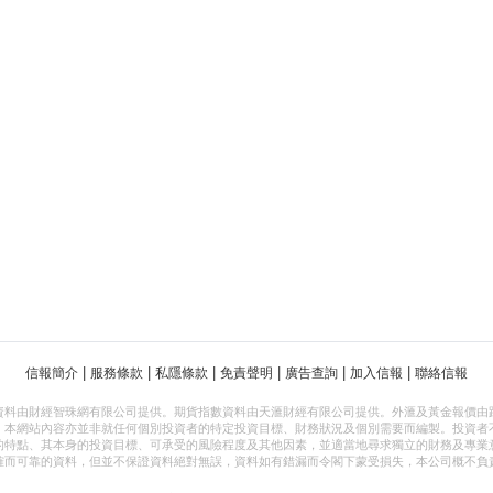
|
|
|
|
|
|
信報簡介
服務條款
私隱條款
免責聲明
廣告查詢
加入信報
聯絡信報
資料由財經智珠網有限公司提供。期貨指數資料由天滙財經有限公司提供。外滙及黃金報價由
，本網站內容亦並非就任何個別投資者的特定投資目標、財務狀況及個別需要而編製。投資者
的特點、其本身的投資目標、可承受的風險程度及其他因素，並適當地尋求獨立的財務及專業
確而可靠的資料，但並不保證資料絕對無誤，資料如有錯漏而令閣下蒙受損失，本公司概不負