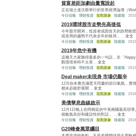
貧富差距加劇由量寬說起
正在瑞士達沃斯舉行的世界經濟論壇（World E
今日信報
理財投資
龍觀脈象
陸庭龍
201
2019環球股市走勢先高後低
今年股市開局，投資者或因首天的跌勢飽
或首周的趨勢不代表全年的格局， ...
全文
今日信報
理財投資
龍觀脈象
陸庭龍
201
2019年危中有機
這幾天大家聽得最多的一句話，非「Happy 
觀環境有時不太美 ...
全文
今日信報
理財投資
龍觀脈象
陸庭龍
201
Deal maker未現身 市場仍艱辛
12月份本應充滿普天同慶的節日氣氛，實
都未必能舒展開 ...
全文
今日信報
理財投資
龍觀脈象
陸庭龍
201
美債孳息曲線啟示
12月1日晚上在阿根廷的中美兩國最高領
個氣氛良好和建設性的對話， ...
全文
今日信報
理財投資
龍觀脈象
陸庭龍
201
G20峰會萬眾矚目
本周市場的焦點，不是美國聯儲局主席鮑