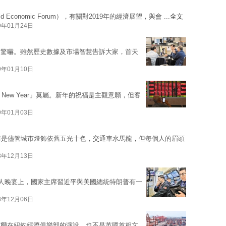
conomic Forum），有關對2019年的經濟展望，與會 ...
全文
9年01月24日
受驚嚇。雖然歷史數據及市場智慧告訴大家，首天
9年01月10日
New Year」莫屬。新年的祝福是主觀意願，但客
9年01月03日
情是儘管城市燈飾依舊五光十色，交通車水馬龍，但每個人的眉頭
8年12月13日
導人晚宴上，國家主席習近平與美國總統特朗普有一
8年12月06日
威爾在紐約經濟俱樂部的演說，也不是英國首相文