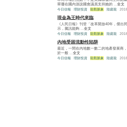
翠珊在國內游說國會議員支持她的 ...
全文
今日信報
理財投資
龍觀脈象
陸庭龍
201
現金為王時代來臨
《人民日報》刊登「改革開放40年，傑出民
示，騰訊能夠 ...
全文
今日信報
理財投資
龍觀脈象
陸庭龍
201
內地受困流動性陷阱
最近，一間在內地數一數二的地產發展商，於
於一般 ...
全文
今日信報
理財投資
龍觀脈象
陸庭龍
201