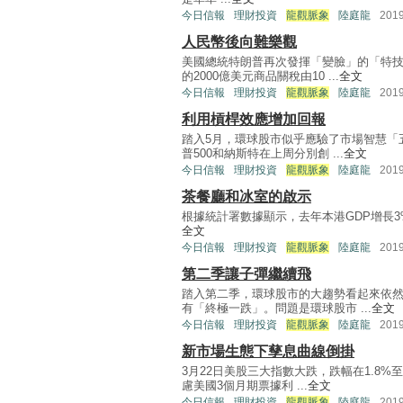
今日信報
理財投資
龍觀脈象
陸庭龍
201
人民幣後向難樂觀
美國總統特朗普再次發揮「變臉」的「特
的2000億美元商品關稅由10 ...
全文
今日信報
理財投資
龍觀脈象
陸庭龍
201
利用槓桿效應增加回報
踏入5月，環球股市似乎應驗了市場智慧「
普500和納斯特在上周分別創 ...
全文
今日信報
理財投資
龍觀脈象
陸庭龍
201
茶餐廳和冰室的啟示
根據統計署數據顯示，去年本港GDP增長3%，遜
全文
今日信報
理財投資
龍觀脈象
陸庭龍
201
第二季讓子彈繼續飛
踏入第二季，環球股市的大趨勢看起來依
有「終極一跌」。問題是環球股市 ...
全文
今日信報
理財投資
龍觀脈象
陸庭龍
201
新市場生態下孳息曲線倒掛
3月22日美股三大指數大跌，跌幅在1.8%
慮美國3個月期票據利 ...
全文
今日信報
理財投資
龍觀脈象
陸庭龍
201