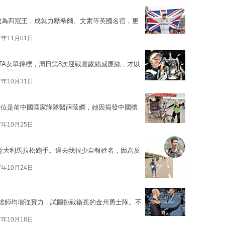
成為四冠王，成就力壓希爾、文素等英國名宿，更
7年11月01日
WTA女單錦標，周日第8次迎戰雲露絲威廉絲，才以
7年10月31日
一位是前中國國家隊隊醫薛蔭嫻，她因揭發中國體
7年10月25日
5歲的意大利馬拉松跑手。過去我很少自報姓名，因為反
7年10月24日
季各路雄師均增強實力，試圖挑戰衞冕的金州勇士隊。不
7年10月18日