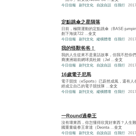
今日信報
副刊文化
自說自話
任我行
201
定點跳傘之星隕落
日前，極限運動的定點跳傘（BASE-jump
創下海拔722 ...
全文
今日信報
副刊文化
縱橫體壇
任我行
201
我的怪獸爸爸！
我的人生從來不是童話故事，但我不想你們
裔澳洲籍前網球員杜姬（Jel ...
全文
今日信報
副刊文化
自說自話
任我行
201
16歲電子尼馬
電子競技（eSports）已蔚然成風，還
經成立自己的電子競技隊 ...
全文
今日信報
副刊文化
縱橫體壇
任我行
201
一Round過拳王
沒有壞東西，你怎懂得欣賞好東西？人生
國重量級拳王韋達（Deonta ...
全文
今日信報
副刊文化
自說自話
任我行
201