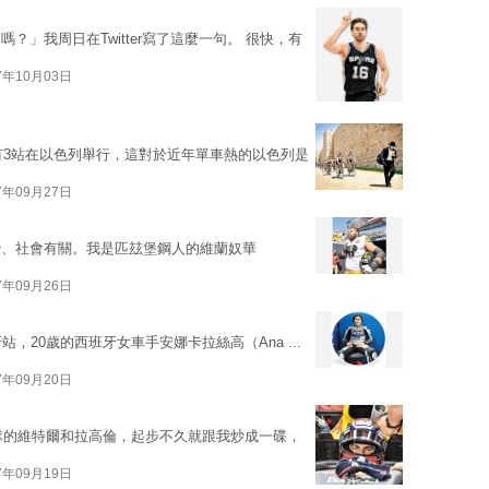
」我周日在Twitter寫了這麼一句。 很快，有
7年10月03日
將有3站在以色列舉行，這對於近年單車熱的以色列是
7年09月27日
治、社會有關。我是匹玆堡鋼人的維蘭奴華
7年09月26日
車賽葡萄牙站，20歲的西班牙女車手安娜卡拉絲高（Ana ...
7年09月20日
隊的維特爾和拉高倫，起步不久就跟我炒成一碟，
7年09月19日