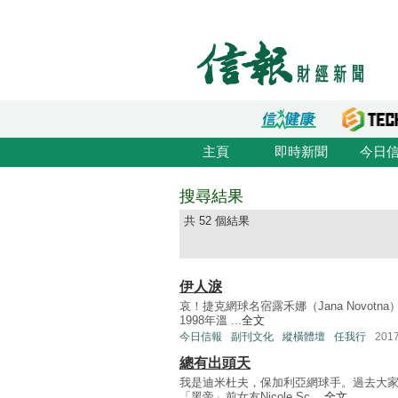
主頁
即時新聞
今日
搜尋結果
共 52 個結果
伊人淚
哀！捷克網球名宿露禾娜（Jana Novot
1998年溫 ...
全文
今日信報
副刊文化
縱橫體壇
任我行
201
總有出頭天
我是迪米杜夫，保加利亞網球手。過去大
「黑帝」前女友Nicole Sc ...
全文