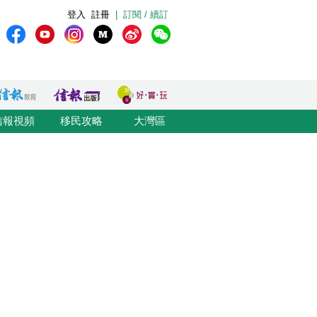
登入
註冊
|
訂閱 / 續訂
信報視頻
移民攻略
大灣區