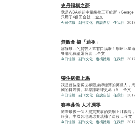
史丹福橋之夢
我是WBA的超中量級拳王哥維斯（George
只用了4個回合就 ...
全文
今日信報
副刊文化
自說自話
任我行
201
無飯食 搵「迪祖」
塞爾維亞的貧苦大眾有口福啦！網球巨星迪祖高域
餐廳免費請露宿者 ...
全文
今日信報
副刊文化
縱橫體壇
任我行
201
帶住病毒上馬
我是首位衞冕世界體操錦標賽的英國人，
國的肖若騰。我感謝教練史葛（S ...
全文
今日信報
副刊文化
自說自話
任我行
201
賽事蓬勃 人才凋零
隨着最後一個大滿貫賽事的美網上月戰罷
終賽。中國各地網球賽填補了這段 ...
全文
今日信報
副刊文化
縱橫體壇
任我行
201