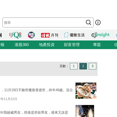
信報
港股360
地產投資
財富管理
專題
頁數：
1
2
3
na），11月19日不敵癌魔復發逝世，終年49歲。這位
7年11月22日
家叫我細威男友，然後是舒娃男友，後來又說是