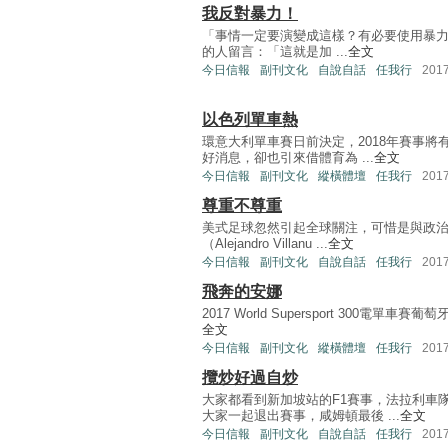
我反對暴力！
「事情一定要演變成這樣？有必要使用暴力嗎？
的人留言：「這就是加 ...
全文
今日信報
副刊文化
自說自話
任我行
201
以色列單車熱
環意大利單車賽日前決定，2018年賽事
好消息，卻也引來借體育為 ...
全文
今日信報
副刊文化
縱橫體壇
任我行
201
尊重不尊重
美式足球忽然引起全球關注，可惜是與政
（Alejandro Villanu ...
全文
今日信報
副刊文化
自說自話
任我行
201
飛奔的安娜
2017 World Supersport 300電單
全文
今日信報
副刊文化
縱橫體壇
任我行
201
攬炒好過自炒
大家都看到新加坡站的F1賽事，法拉利車
大家一起退出賽事，咸姆頓最後 ...
全文
今日信報
副刊文化
自說自話
任我行
201