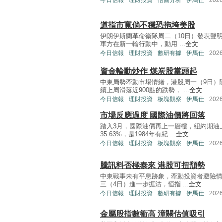
今日信報
理財投資
信圖分析
伊馬仕
202
道指市寬倘不穩恐拖垮美股
伊朗伊斯蘭革命衞隊周二（10日）發表聲明
軍方在新一輪行動中，動用 ...
全文
今日信報
理財投資
數研有據
伊馬仕
202
資金輪動炒作 煤炭股當頭起
中東局勢牽動市場情緒，港股周一（9日）
續上周滑落近900點的跌勢， ...
全文
今日信報
理財投資
板塊觀察
伊馬仕
202
市場反應過度 國際油價將回落
踏入3月，國際油價再上一層樓，紐約期油上
35.63%，是1984年有紀 ...
全文
今日信報
理財投資
板塊觀察
伊馬仕
202
騰訊料否極泰來 港股可扭頹勢
中東戰事未有平息跡象，牽動投資者避險情
三（4日）進一步捱沽，恒指 ...
全文
今日信報
理財投資
數研有據
伊馬仕
202
金屬股指數衝高 潼關估值吸引