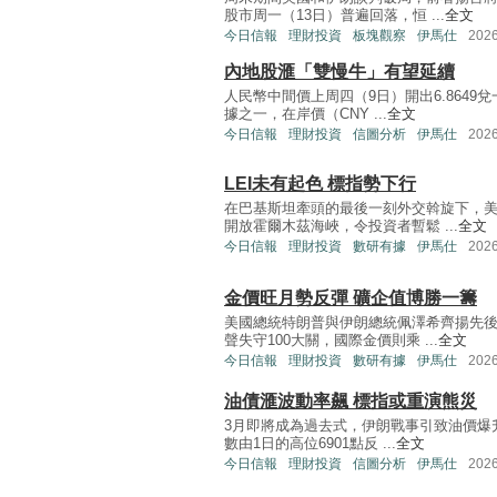
股市周一（13日）普遍回落，恒 ...
全文
今日信報
理財投資
板塊觀察
伊馬仕
202
內地股滙「雙慢牛」有望延續
人民幣中間價上周四（9日）開出6.864
據之一，在岸價（CNY ...
全文
今日信報
理財投資
信圖分析
伊馬仕
202
LEI未有起色 標指勢下行
在巴基斯坦牽頭的最後一刻外交斡旋下，
開放霍爾木茲海峽，令投資者暫鬆 ...
全文
今日信報
理財投資
數研有據
伊馬仕
202
金價旺月勢反彈 礦企值博勝一籌
美國總統特朗普與伊朗總統佩澤希齊揚先
聲失守100大關，國際金價則乘 ...
全文
今日信報
理財投資
數研有據
伊馬仕
202
油債滙波動率飆 標指或重演熊災
3月即將成為過去式，伊朗戰事引致油價爆
數由1日的高位6901點反 ...
全文
今日信報
理財投資
信圖分析
伊馬仕
202