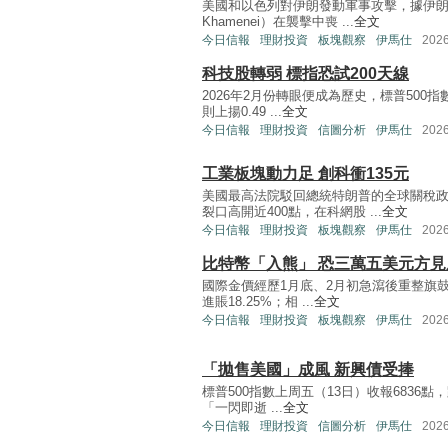
美國和以色列對伊朗發動軍事攻擊，據伊朗
Khamenei）在襲擊中喪 ...
全文
今日信報
理財投資
板塊觀察
伊馬仕
202
科技股轉弱 標指恐試200天線
2026年2月份轉眼便成為歷史，標普500指
則上揚0.49 ...
全文
今日信報
理財投資
信圖分析
伊馬仕
202
工業板塊動力足 創科衝135元
美國最高法院駁回總統特朗普的全球關稅政
裂口高開近400點，在科網股 ...
全文
今日信報
理財投資
板塊觀察
伊馬仕
202
比特幣「入熊」 恐三萬五美元方見
國際金價經歷1月底、2月初急瀉後重整旗鼓
進賬18.25%；相 ...
全文
今日信報
理財投資
板塊觀察
伊馬仕
202
「拋售美國」成風 新興債受捧
標普500指數上周五（13日）收報6836點，
「一閃即逝 ...
全文
今日信報
理財投資
信圖分析
伊馬仕
202