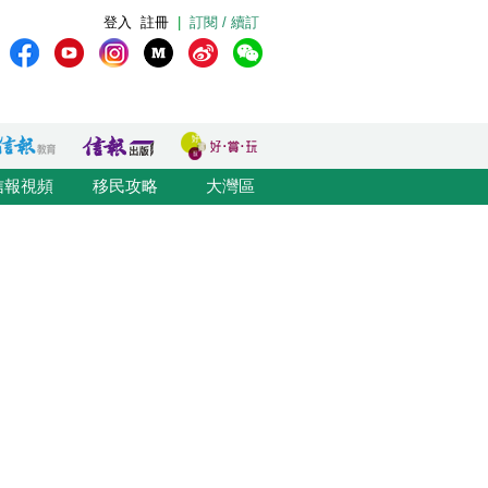
登入
註冊
|
訂閱 / 續訂
信報視頻
移民攻略
大灣區