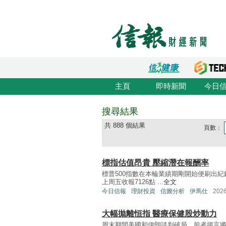
主頁
即時新聞
今日
搜尋結果
共 888 個結果
頁數：
標指估值昂貴 壓縮潛在報酬率
標普500指數在本輪業績期剛開始便刷出紀錄
上周五收報7126點 ...
全文
今日信報
理財投資
信圖分析
伊馬仕
202
大幅拋離恒指 醫療保健股炒動力
周末期間美國和伊朗談判破局，前者揚言