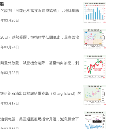
浪
朗的談判「可能已相當接近達成協議」，地緣風險
6年03月26日
20日）跌勢受壓，恒指昨早低開低走，最多曾瀉
6年03月24日
威爾意外放鷹，減息機會急降，甚至轉向加息，刺
6年03月23日
朗石油出口樞紐哈爾克島（Kharg Island）的
6年03月17日
着油價急飆，美國通脹復燃機會升溫，減息機會下