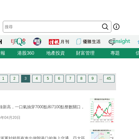
信報
港股360
地產投資
財富管理
專題
1
2
3
4
5
6
7
8
9
...
45
新高，一口氣抽穿7000點和7100點整數關口，
6年04月20日
將派軍封鎖所有進出伊朗港口的海上交通，亞太區