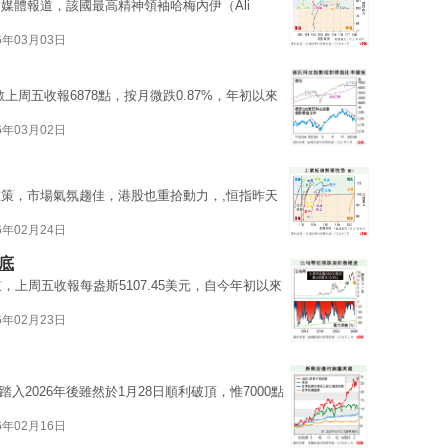
媒體報道，該國最高精神領袖哈梅內伊（Ali
6年03月03日
數上周五收報6878點，按月微跌0.87%，年初以來
6年03月02日
策，市場氣氛趨佳，港股也重拾動力，,恒指昨天
6年02月24日
底
，上周五收報每盎斯5107.45美元，自今年初以來
6年02月23日
踏入2026年後雖然於1月28日順利破頂，惟7000點
6年02月16日