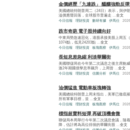
金價經歷「九連跌」 醞釀強勁反彈
美國總統特朗普周二（24日）表示，與伊
溢價應聲回落，全球股市普遍走 ...
全文
今日信報
理財投資
數研有據
伊馬仕
202
跌市奇葩 電子股持續向好
中東局勢急速惡化，港股承接美股上周五（
1074點，低見24203點 ...
全文
今日信報
理財投資
板塊觀察
伊馬仕
202
長短息差急縮 利淡華爾街
美國聯儲局在今年第二次議息之後主席鮑
激2年期國債孳息率飆升，上周曾 ...
全文
今日信報
理財投資
信圖分析
伊馬仕
202
油價猛進 電動車板塊轉強
美國總統特朗普上周末指出，美軍已徹底摧毀伊
所有軍事目標，並 ...
全文
今日信報
理財投資
板塊觀察
伊馬仕
202
標指超賣料短彈 再破頂機會微
聯儲局本周舉行今年第二次議息會議，隨
降，估計將為高位徘徊的華爾街股 ...
全文