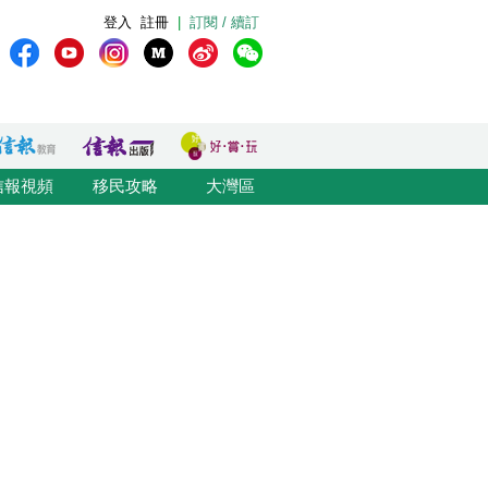
登入
註冊
|
訂閱 / 續訂
信報視頻
移民攻略
大灣區