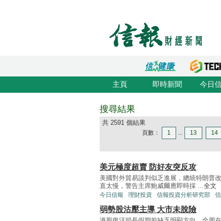
主頁
即時新聞
今日
搜尋結果
共 2591 個結果
頁數：
1
...
13
14
美元極度超賣 防好友突反攻
美國對外貿易談判似乏進展，總統特朗普
直太慢，警告主席鮑威爾應即時採 ...
全文
今日信報
理財投資
信報投資分析研究部
信
弱勢股沽壓主導 大市未脫險
港股復活節長假期前缺乏明顯方向，全周在稍