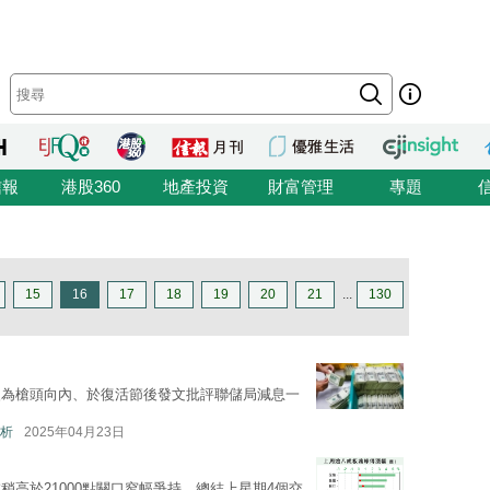
信報
港股360
地產投資
財富管理
專題
15
16
17
18
19
20
21
...
130
改為槍頭向內、於復活節後發文批評聯儲局減息一
析
2025年04月23日
高於21000點關口窄幅爭持。總結上星期4個交