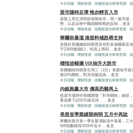
今日信報
理財投資
信報投資分析研究部
信
股市隨時反彈 惟勿輕言入市
港股上周五清明節假期休市，周一復市後
勢，以及反映中國就關稅戰的反制 ...
全文
今日信報
理財投資
信報投資分析研究部
信
華爾街暴瀉 港股料補跌尋支持
港股於美國總統特朗普宣布對多個國家及
守23000點關口，恒指上周四 ...
全文
今日信報
理財投資
信報投資分析研究部
信
標指波幅擴 VIX抽升大跌市
美國總統特朗普在周三（2日）美股收市後
徵10%關稅，對其他被認為 ...
全文
今日信報
理財投資
信報投資分析研究部
信
內銀跑贏大市 價高恐難再上
投資市場靜待美國開徵「對等關稅」細節，
看或要下試50天線支持， ...
全文
今日信報
理財投資
信報投資分析研究部
信
美股首季業績期例弱 五月中再諗
華爾街股市第一季在驚濤駭浪中落幕，三大
500指數錄得2025年迄今 ...
全文
今日信報
理財投資
信報投資分析研究部
信