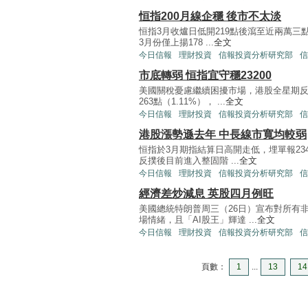
恒指200月線企穩 後市不太淡
恒指3月收爐日低開219點後瀉至近兩萬三點
3月份僅上揚178 ...
全文
今日信報
理財投資
信報投資分析研究部
信
市底轉弱 恒指宜守穩23200
美國關稅憂慮繼續困擾市場，港股全星期反
263點（1.11%）， ...
全文
今日信報
理財投資
信報投資分析研究部
信
港股漲勢遜去年 中長線市寬均較弱
恒指於3月期指結算日高開走低，埋單報234
反撲後目前進入整固階 ...
全文
今日信報
理財投資
信報投資分析研究部
信
經濟差炒減息 英股四月例旺
美國總統特朗普周三（26日）宣布對所有
場情緒，且「AI股王」輝達 ...
全文
今日信報
理財投資
信報投資分析研究部
信
頁數：
1
...
13
14