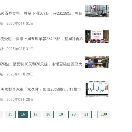
位置見支持，埋單下滑307點，報23119點，整個
析
2025年04月01日
覆受壓，恒指上周五埋單報23426點，整周計再跌
析
2025年03月31日
26點，續受制10天和20天線，市場更確信經歷大
析
2025年03月29日
非美國製造汽車「永久性」加徵25%關稅，打擊市
析
2025年03月28日
15
16
17
18
19
20
21
...
130