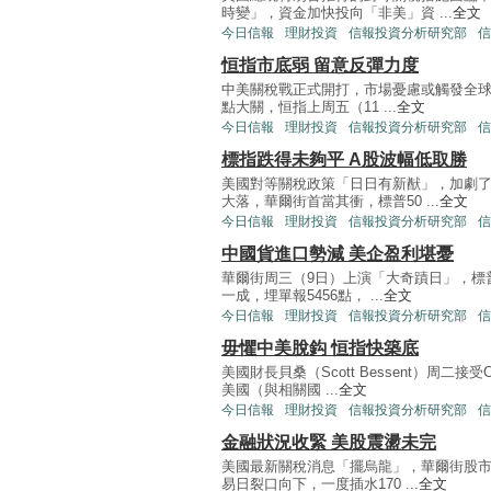
時變」，資金加快投向「非美」資 ...
全文
今日信報
理財投資
信報投資分析研究部
信
恒指市底弱 留意反彈力度
中美關稅戰正式開打，市場憂慮或觸發全球
點大關，恒指上周五（11 ...
全文
今日信報
理財投資
信報投資分析研究部
信
標指跌得未夠平 A股波幅低取勝
美國對等關稅政策「日日有新猷」，加劇
大落，華爾街首當其衝，標普50 ...
全文
今日信報
理財投資
信報投資分析研究部
信
中國貨進口勢減 美企盈利堪憂
華爾街周三（9日）上演「大奇蹟日」，標普
一成，埋單報5456點， ...
全文
今日信報
理財投資
信報投資分析研究部
信
毋懼中美脫鈎 恒指快築底
美國財長貝桑（Scott Bessent）周
美國（與相關國 ...
全文
今日信報
理財投資
信報投資分析研究部
信
金融狀況收緊 美股震盪未完
美國最新關稅消息「擺烏龍」，華爾街股市
易日裂口向下，一度插水170 ...
全文