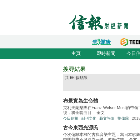
主頁
即時新聞
今日
搜尋結果
共 66 個結果
布景實為生命體
克利夫蘭樂團在Franz Welser-Mos
後，將全套曲目 ...
全文
今日信報
副刊文化
藝文評論
劉偉霖
201
古今東西光源氏
今次偏離本欄的古典音樂主題，寫日本歌
中國戲曲不可混為一談，歌舞伎雖 ...
全文