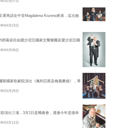
8年05月07日
請女中音Magdalena Kozena來港，這次她
8年04月23日
節的閉幕節目由愛沙尼亞國家交響樂團及愛沙尼亞國
8年04月09日
威爾斯國家歌劇院演出《佩利亞斯及梅麗桑德》，導
8年03月26日
er剛於藝術節演出三場，3月2日是獨奏會，適逢今年是德布
8年03月12日