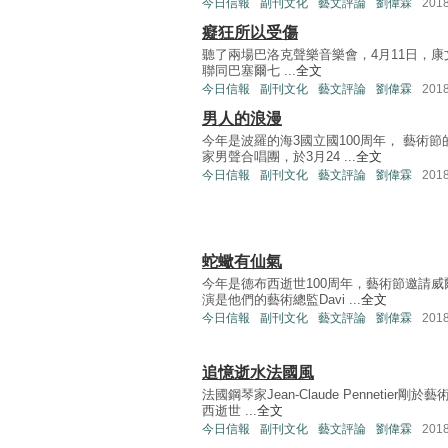
今日信報
副刊文化
藝文評論
劉偉霖
201
癡狂所以受傷
聽了兩場巴洛克聲樂音樂會，4月11日，康文署再
聯同巴塞爾七 ...
全文
今日信報
副刊文化
藝文評論
劉偉霖
201
男人的浪漫
今年是波羅的海3國立國100周年， 藝術
家男聲合唱團，於3月24 ...
全文
今日信報
副刊文化
藝文評論
劉偉霖
201
蛇蠍有仙氣
今年是德布西逝世100周年，藝術節邀請
演是他們的藝術總監Davi ...
全文
今日信報
副刊文化
藝文評論
劉偉霖
201
追憶逝水法國風
法國鋼琴家Jean-Claude Penneti
西逝世 ...
全文
今日信報
副刊文化
藝文評論
劉偉霖
201