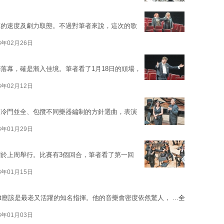
揮的速度及劇力取態。不過對筆者來說，這次的歌
8年02月26日
落幕，確是漸入佳境。筆者看了1月18日的頭場，
8年02月12日
門冷門並全、包攬不同樂器編制的方針選曲，表演
8年01月29日
於上周舉行。比賽有3個回合，筆者看了第一回
8年01月15日
stedt應該是最老又活躍的知名指揮。他的音樂會密度依然驚人， ...
全
8年01月03日