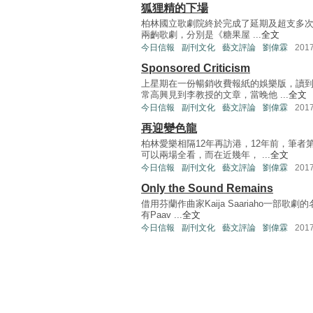
狐狸精的下場
柏林國立歌劇院終於完成了延期及超支多次的
兩齣歌劇，分別是《糖果屋 ...
全文
今日信報
副刊文化
藝文評論
劉偉霖
201
Sponsored Criticism
上星期在一份暢銷收費報紙的娛樂版，讀
常高興見到李教授的文章，當晚他 ...
全文
今日信報
副刊文化
藝文評論
劉偉霖
201
再迎變色龍
柏林愛樂相隔12年再訪港，12年前，筆
可以兩場全看，而在近幾年， ...
全文
今日信報
副刊文化
藝文評論
劉偉霖
201
Only the Sound Remains
借用芬蘭作曲家Kaija Saariaho一部
有Paav ...
全文
今日信報
副刊文化
藝文評論
劉偉霖
201