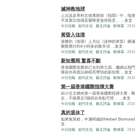
滅神救地球
上次談及蒂利文德累斯頓《指環》中，指
手其實比指揮及樂隊更值得留意， ...
全文
今日信報
副刊文化
藝文評論
劉偉霖
201
黃昏入佳境
港樂的《指環》上月以《諸神的黃昏》圓滿
樂隊應付到4小時多的艱辛演 ...
全文
今日信報
副刊文化
藝文評論
劉偉霖
201
新知舊雨 驚喜不斷
香港國際室樂節已去到第九屆，繼續以熱
陣容亦再度以林昭亮帶領的新知舊 ...
全文
今日信報
副刊文化
藝文評論
劉偉霖
201
第一屆香港國際指揮大賽
由小交主辦的第一屆香港國際指揮大賽，剛
合，不能看足3個回合有點可惜， ...
全文
今日信報
副刊文化
藝文評論
劉偉霖
201
真的退休了
如果無算錯，年滿90歲的Herbert Blom
文
今日信報
副刊文化
藝文評論
劉偉霖
201