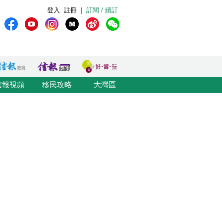
登入
註冊
|
訂閱 / 續訂
信報視頻
移民攻略
大灣區