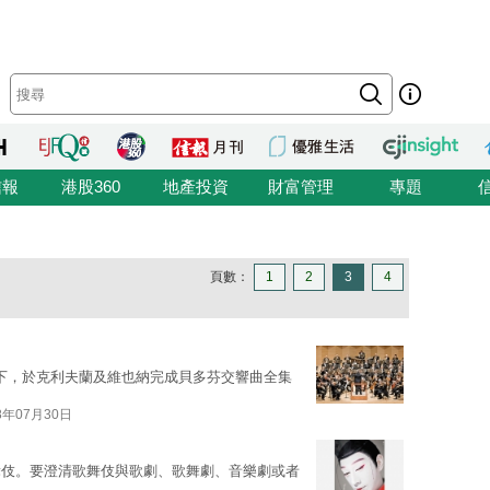
信報
港股360
地產投資
財富管理
專題
頁數：
1
2
3
4
t的帶領下，於克利夫蘭及維也納完成貝多芬交響曲全集
8年07月30日
舞伎。要澄清歌舞伎與歌劇、歌舞劇、音樂劇或者