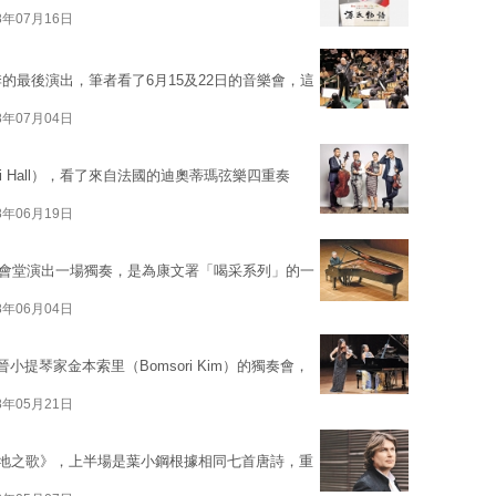
8年07月16日
的最後演出，筆者看了6月15及22日的音樂會，這
8年07月04日
rai Hall），看了來自法國的迪奧蒂瑪弦樂四重奏
8年06月19日
於大會堂演出一場獨奏，是為康文署「喝采系列」的一
8年06月04日
提琴家金本索里（Bomsori Kim）的獨奏會，
8年05月21日
《大地之歌》，上半場是葉小鋼根據相同七首唐詩，重