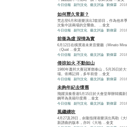
今日信報
副刊文化
藝文評論
劉偉霖
201
如何歷久常新？
梵志登6月和港樂演出3套節目，作為他本季
次集中談兩場的交響曲。 ...
全文
今日信報
副刊文化
藝文評論
劉偉霖
201
前衞為虛 深情為實
6月12日在橫濱港未來音樂廳（Minato Mi
（Quat ...
全文
今日信報
副刊文化
藝文評論
劉偉霖
201
侵掠如火 不動如山
1980年蕭邦大賽冠軍鄧泰山，5月26日
場。依稀記得，多年前曾 ...
全文
今日信報
副刊文化
藝文評論
劉偉霖
201
未夠年紀去懷舊
飛躍演奏香港5月15日於大會堂舉辦韓國新晉小
鋼琴為美籍印度裔 ...
全文
今日信報
副刊文化
藝文評論
劉偉霖
201
風繼續吹
4月27及28日，余隆指揮港樂演出馬勒
新譜曲的版本，亦叫《大地 ...
全文