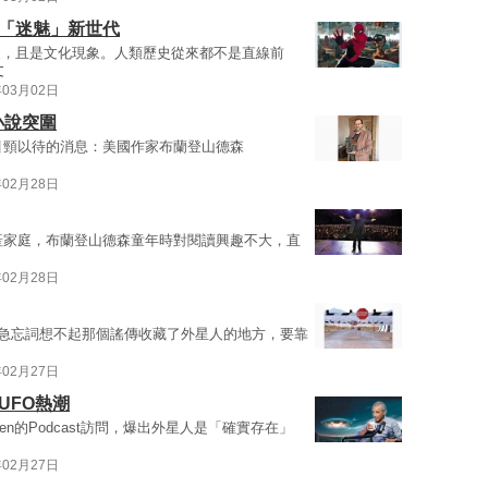
化「迷魅」新世代
象，且是文化現象。人類歷史從來都不是直線前
文
年03月02日
篇小說突圍
說迷引頸以待的消息：美國作家布蘭登山德森
年02月28日
中產家庭，布蘭登山德森童年時對閱讀興趣不大，直
年02月28日
時心急忘詞想不起那個謠傳收藏了外星人的地方，要靠
年02月27日
UFO熱潮
Cohen的Podcast訪問，爆出外星人是「確實存在」
年02月27日