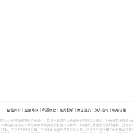
|
|
|
|
|
|
信報簡介
服務條款
私隱條款
免責聲明
廣告查詢
加入信報
聯絡信報
資料由財經智珠網有限公司提供。期貨指數資料由天滙財經有限公司提供。外滙及黃金報價由
，本網站內容亦並非就任何個別投資者的特定投資目標、財務狀況及個別需要而編製。投資者
的特點、其本身的投資目標、可承受的風險程度及其他因素，並適當地尋求獨立的財務及專業