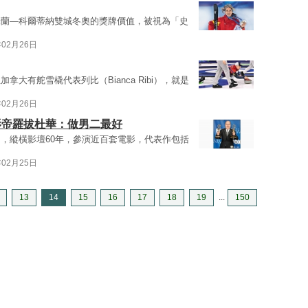
米蘭—科爾蒂納雙城冬奧的獎牌價值，被視為「史
年02月26日
大有舵雪橇代表列比（Bianca Ribi），就是
年02月26日
影帝羅拔杜華：做男二最好
all），縱橫影壇60年，參演近百套電影，代表作包括
年02月25日
13
14
15
16
17
18
19
...
150