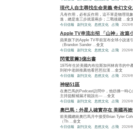
現代人自主尋找生命意義 奇幻文
凡有作用，必有反作用，這不單是物理現
進，總是進三步就退兩步；二戰後建 ...
全
今日信報
副刊文化
忽然文化
占飛
2026
Apple TV串流出招 「山神」改
蘋果旗下的Apple TV早前宣布全球小
（Brandon Sander ...
全文
今日信報
副刊文化
忽然文化
占飛
2026
閃電眾籌3億出書
1975年生於美國內布拉斯加州林肯市的
到初中老師推薦他看芭芭拉漢 ...
全文
今日信報
副刊文化
忽然文化
占飛
2026
神秘51區
在奧巴馬的Podcast訪問中，他彷彿一
主持提醒補漏才能說出— ...
全文
今日信報
副刊文化
忽然文化
占飛
2026
奧巴馬：外星人確實存在 美國再掀
前美國總統奧巴馬月中接受Brian Tyler 
（Th ...
全文
今日信報
副刊文化
忽然文化
占飛
2026