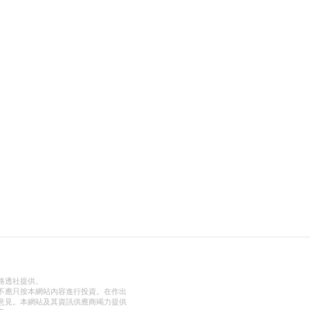
路透社提供。
不應只按本網站內容進行投資。在作出
意見。本網站及其資訊供應商竭力提供