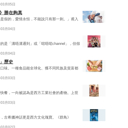
年03月05日
線》勝在夠真
那是假的，愛情永恒，不能說只有那一剎。」甫入
年03月04日
是「溝唔溝通到」或「啱唔啱channel」，但假
年03月04日
」歷史
和口味。一種食品能全球化、獲不同民族及貧富都
年03月03日
等快餐，一向被認為是西方工業社會的產物。上世
年03月03日
事，古希臘神話更是西方文化瑰寶。《群鳥》
年03月02日