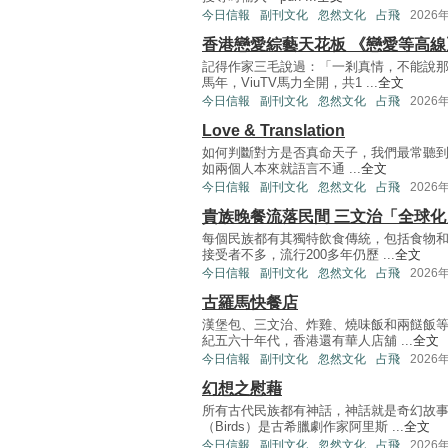
今日信報
副刊文化
忽然文化
占飛
2026
香港戀愛綜藝天花板 《戀愛等高
記得作家三毛說過：「一剎真情，不能說
馬年，ViuTV馬力全開，共1 ...
全文
今日信報
副刊文化
忽然文化
占飛
2026
Love & Translation
如何判斷對方是否真命天子，我們最常聽到的
如兩個人本來就語言不通 ...
全文
今日信報
副刊文化
忽然文化
占飛
2026
貴族晚餐流落民間 三文治「全球化
每個民族都有其獨特飲食傳統，包括食物
接受者不多，流行200多年仍歷 ...
全文
今日信報
副刊文化
忽然文化
占飛
2026
古羅馬快餐店
漢堡包、三文治、炸雞、燒味飯和兩餸飯
紀五六十年代，香港還有華人店舖 ...
全文
今日信報
副刊文化
忽然文化
占飛
2026
幻想之慰藉
所有古代民族都有神話，神話就是奇幻故
（Birds）是古希臘劇作家阿里斯 ...
全文
今日信報
副刊文化
忽然文化
占飛
2026