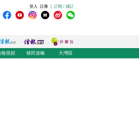
登入
註冊
|
訂閱 / 續訂
信報視頻
移民攻略
大灣區