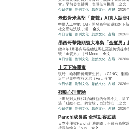
會」早前發表聲明，表明任何機構 ...
全文
今日信報
副刊文化
忽然文化
占飛
2026
老戲⻣米高堅「賣聲」AI真人語音
中國人工智能（AI）開發商字節跳動旗下新一代
社交網站洗版，湯 ...
全文
今日信報
副刊文化
忽然文化
占飛
2026
墨西哥擊斃頭號大毒梟「金髮男」
繼今年1月委內瑞拉總統馬杜羅被跨境捉拿
號「金髮男」（El Menc ...
全文
今日信報
副刊文化
忽然文化
占飛
2026
上天下海運毒
現時「哈利斯科州新生代」（CJNG）集團
近年已集中在芬太尼（Fe ...
全文
今日信報
副刊文化
忽然文化
占飛
2026
殘酷心理實驗
上世紀對人權和動物權益的保障不足，除
過「殘酷不仁」的實驗，也許對心 ...
全文
今日信報
副刊文化
忽然文化
占飛
2026
Panchi成長路 全球動容底蘊
日本小獼猴Panchi紅遍網絡，不僅有商家
搜尋時輸入「pun ...
全文