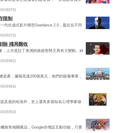
年03月07日
存限制
生成式影片模型Seedance 2.0，最近在不同
年03月07日
剷除 殘局難收
後，上月底拉丁美洲的政經形勢又再有大變動。綽
年03月06日
總資產，據報高達200億美元，他們的販毒事業，
年03月06日
了提及過的哈洛外，史上還有多個知名心理學家做
年03月05日
趁機推售相關產品，Google亦增設互動功能，只要