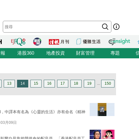
信報
港股360
地產投資
財富管理
專題
13
14
15
16
17
18
19
...
150
he Mind，中譯本有名為《心靈的生活》亦有命名《精神
年03月09日
衝影響自是靠把聲搵食的配音員，「香港配音員工