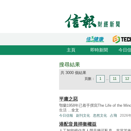
主頁
即時新聞
今日
搜尋結果
共 3000 個結果
頁數：
1
...
11
12
平庸之惡
鄂蘭1958年已着手撰寫The Life of t
生活 ...
全文
今日信報
副刊文化
忽然文化
占飛
2026
港配音員捍衞權益
人工智能模仿真人聲音幾可亂真，首當其