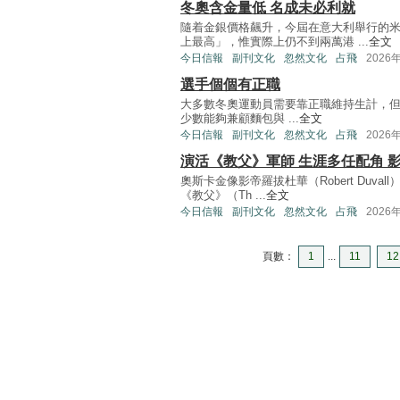
冬奧含金量低 名成未必利就
隨着金銀價格飆升，今屆在意大利舉行的
上最高」，惟實際上仍不到兩萬港 ...
全文
今日信報
副刊文化
忽然文化
占飛
2026
選手個個有正職
大多數冬奧運動員需要靠正職維持生計，但加拿
少數能夠兼顧麵包與 ...
全文
今日信報
副刊文化
忽然文化
占飛
2026
演活《教父》軍師 生涯多任配角 
奧斯卡金像影帝羅拔杜華（Robert Duv
《教父》（Th ...
全文
今日信報
副刊文化
忽然文化
占飛
2026
頁數：
1
...
11
12