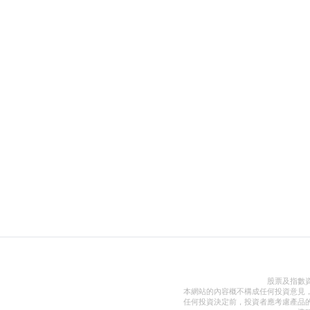
股票及指數
本網站的內容概不構成任何投資意見
任何投資決定前，投資者應考慮產品